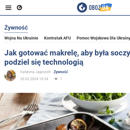
Żywność
Biznes
Wojna Na Ukrainie
Kontratak AFU
Pomoc Wojskowa Dla Ukrain
Sport
Jak gotować makrelę, aby była soczy
podziel się technologią
Rozrywka
Kateryna Jagovych
Żywność
20.02.2024 10:34
1
Życie
Polityka
Społeczeństwo