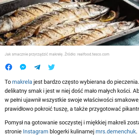
Wojna na Ukrainie
Świat
Jedzenie
Jak smacznie przyrządzić makrelę. Źródło: realfood.tesco.com
To
makrela
jest bardzo często wybierana do pieczenia
delikatny smak i jest w niej dość mało małych kości. A
w pełni ujawnił wszystkie swoje właściwości smakowe
prawidłowo pokroić tuszę, a także przygotować pikant
Pomysł na gotowanie soczystej i miękkiej makreli zos
stronie
Instagram
blogerki kulinarnej
mrs.demenchuk
.