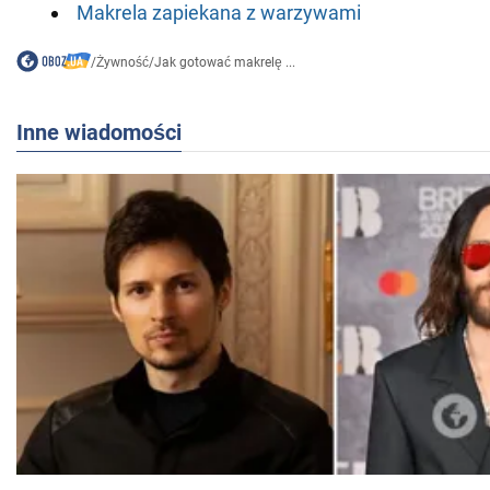
Makrela zapiekana z warzywami
/
Żywność
/
Jak gotować makrelę ...
Inne wiadomości