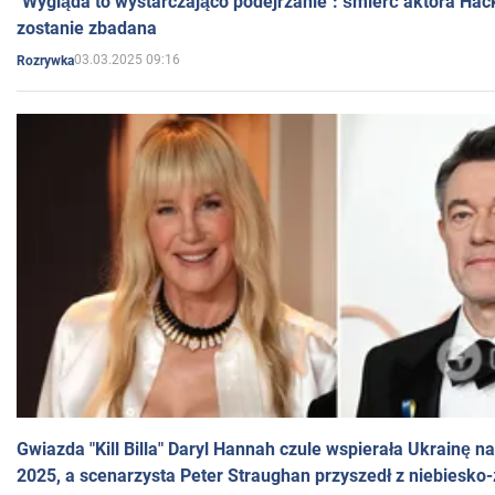
"Wygląda to wystarczająco podejrzanie": śmierć aktora Hac
zostanie zbadana
03.03.2025 09:16
Rozrywka
Gwiazda "Kill Billa" Daryl Hannah czule wspierała Ukrainę 
2025, a scenarzysta Peter Straughan przyszedł z niebiesko-