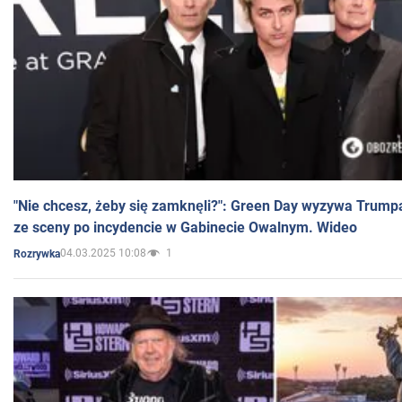
"Nie chcesz, żeby się zamknęli?": Green Day wyzywa Trump
ze sceny po incydencie w Gabinecie Owalnym. Wideo
04.03.2025 10:08
1
Rozrywka