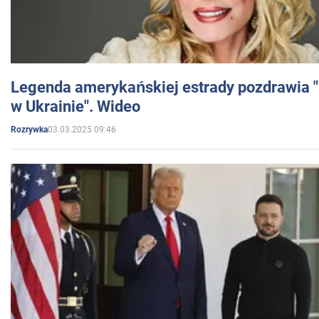
Legenda amerykańskiej estrady pozdrawia "br
w Ukrainie". Wideo
03.03.2025 09:46
Rozrywka