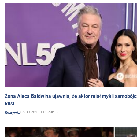
Żona Aleca Baldwina ujawnia, że aktor miał myśli samobójc
Rust
05.03.2025 11:02
3
Rozrywka