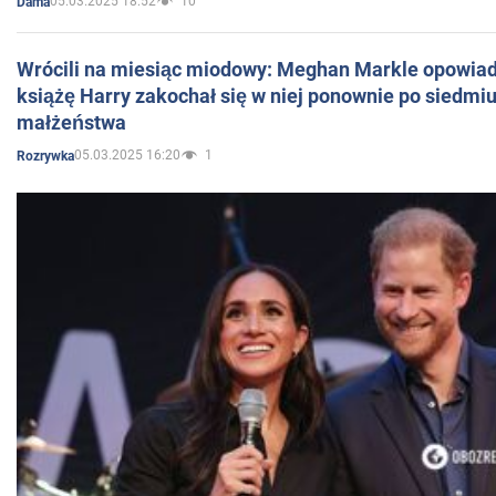
05.03.2025 18:52
10
Dama
Wrócili na miesiąc miodowy: Meghan Markle opowiada
książę Harry zakochał się w niej ponownie po siedmiu
małżeństwa
05.03.2025 16:20
1
Rozrywka