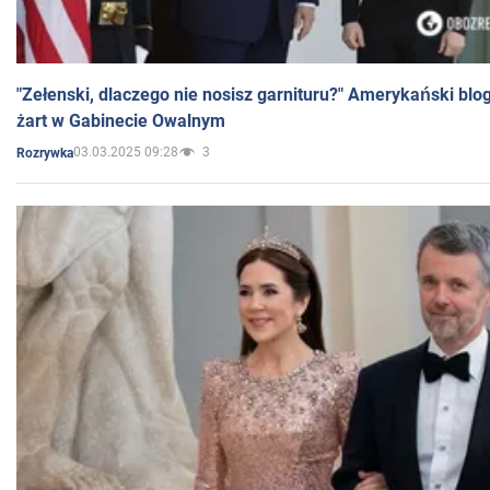
"Zełenski, dlaczego nie nosisz garnituru?" Amerykański blo
żart w Gabinecie Owalnym
03.03.2025 09:28
3
Rozrywka