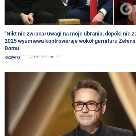
"Nikt nie zwracał uwagi na moje ubrania, dopóki nie z
2025 wyśmiewa kontrowersje wokół garnituru Zełens
Domu
03.03.2025 15:53
23
Rozrywka