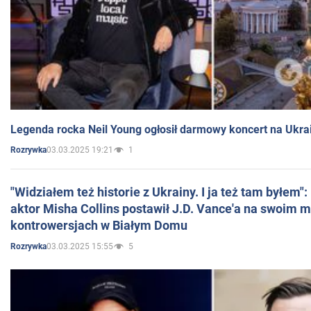
Legenda rocka Neil Young ogłosił darmowy koncert na Ukra
03.03.2025 19:21
1
Rozrywka
"Widziałem też historie z Ukrainy. I ja też tam byłem"
aktor Misha Collins postawił J.D. Vance'a na swoim m
kontrowersjach w Białym Domu
03.03.2025 15:55
5
Rozrywka