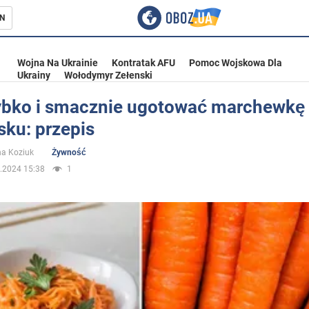
N
Wojna Na Ukrainie
Kontratak AFU
Pomoc Wojskowa Dla
Ukrainy
Wołodymyr Zełenski
ybko i smacznie ugotować marchewkę
sku: przepis
ka
na Koziuk
Żywność
.2024 15:38
1
eństwo
a Ukrainie