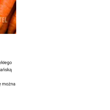
ykłego
eańską
tę można