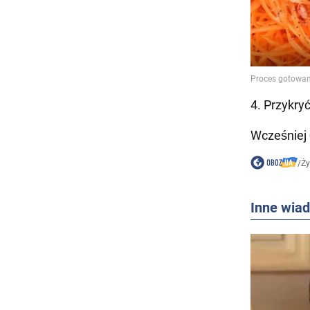
4. Przykry
Wcześniej
/
Ż
Inne wia