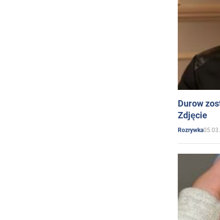
Durow zost
Zdjęcie
05.03
Rozrywka