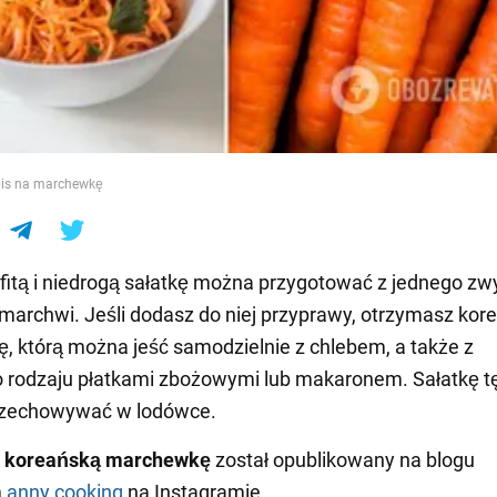
e
pis na marchewkę
fitą i niedrogą sałatkę można przygotować z jednego zw
 marchwi. Jeśli dodasz do niej przyprawy, otrzymasz kor
 którą można jeść samodzielnie z chlebem, a także z
o rodzaju płatkami zbożowymi lub makaronem. Sałatkę 
rzechowywać w lodówce.
 koreańską marchewkę
został opublikowany na blogu
m
anny.cooking
na Instagramie.