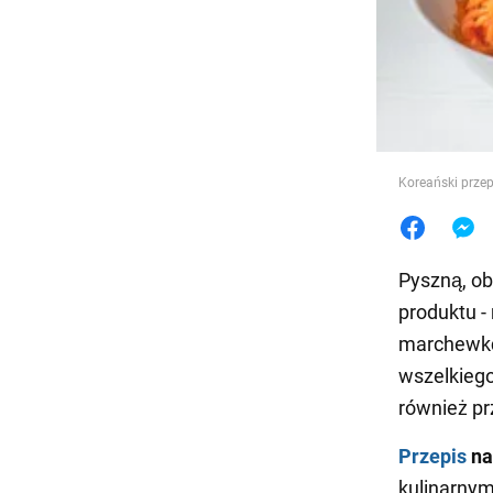
Jedzeni
Koreański prze
Pyszną, ob
produktu -
marchewkę,
wszelkieg
również p
Przepis
na
kulinarny