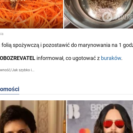
ć folią spożywczą i pozostawić do marynowania na 1 god
OBOZREVATEL
informował, co ugotować z
buraków
.
ywność
/
Jak szybko i...
domości