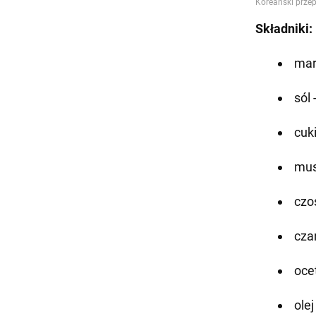
Składniki:
mar
sól 
cuki
mus
czo
czar
ocet
olej