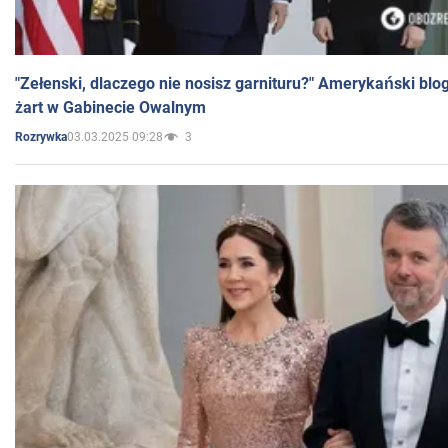
"Zełenski, dlaczego nie nosisz garnituru?" Amerykański blo
żart w Gabinecie Owalnym
03.03.2025 09:28
3
Rozrywka