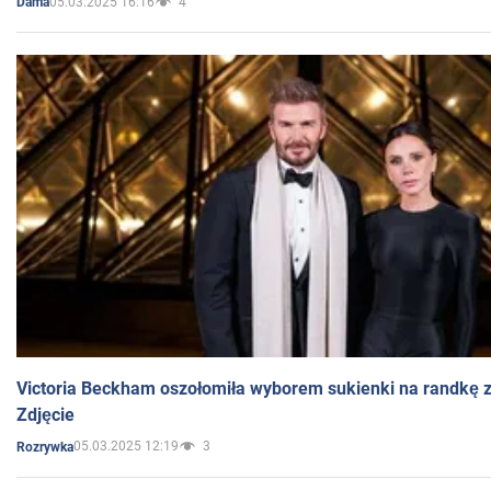
05.03.2025 16:16
4
Dama
Victoria Beckham oszołomiła wyborem sukienki na randkę
Zdjęcie
05.03.2025 12:19
3
Rozrywka