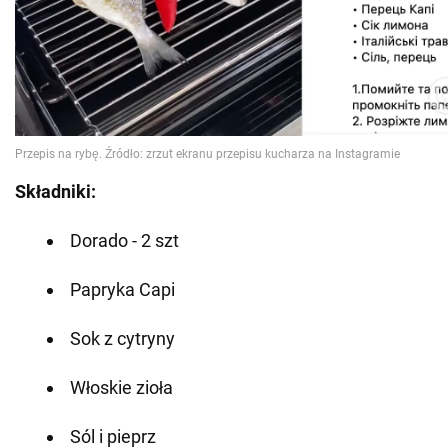
Składniki:
Dorado - 2 szt
Papryka Capi
Sok z cytryny
Włoskie zioła
Sól i pieprz