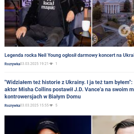
Legenda rocka Neil Young ogłosił darmowy koncert na Ukra
03.03.2025 19:21
1
Rozrywka
"Widziałem też historie z Ukrainy. I ja też tam byłem"
aktor Misha Collins postawił J.D. Vance'a na swoim m
kontrowersjach w Białym Domu
03.03.2025 15:55
5
Rozrywka