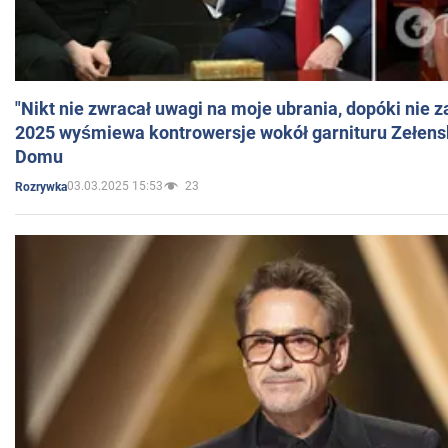
"Nikt nie zwracał uwagi na moje ubrania, dopóki nie z
2025 wyśmiewa kontrowersje wokół garnituru Zełens
Domu
03.03.2025 15:53
23
Rozrywka