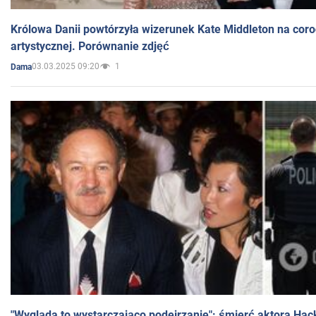
Królowa Danii powtórzyła wizerunek Kate Middleton na coro
artystycznej. Porównanie zdjęć
03.03.2025 09:20
1
Dama
"Wygląda to wystarczająco podejrzanie": śmierć aktora Hac