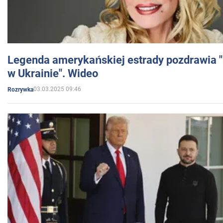
Legenda amerykańskiej estrady pozdrawia "br
w Ukrainie". Wideo
03.03.2025 09:46
Rozrywka