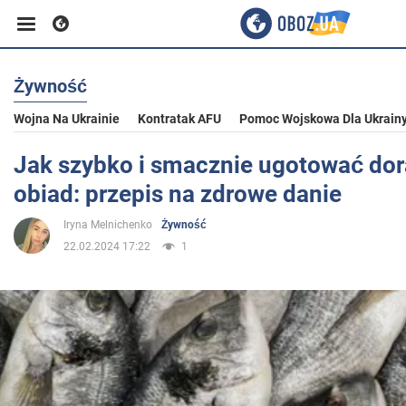
Żywność
Biznes
Wojna Na Ukrainie
Kontratak AFU
Pomoc Wojskowa Dla Ukrain
Sport
Jak szybko i smacznie ugotować do
obiad: przepis na zdrowe danie
Rozrywka
Iryna Melnichenko
Żywność
22.02.2024 17:22
1
Życie
Polityka
Społeczeństwo