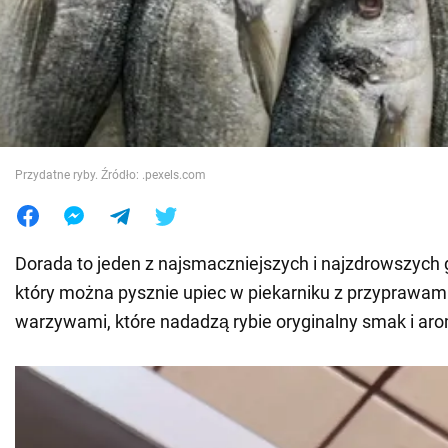
Wojna na Ukrainie
Świat
Jedzenie
Przydatne ryby. Źródło: .pexels.com
Dorada to jeden z najsmaczniejszych i najzdrowszych 
który można pysznie upiec w piekarniku z przyprawami,
warzywami, które nadadzą rybie oryginalny smak i aro