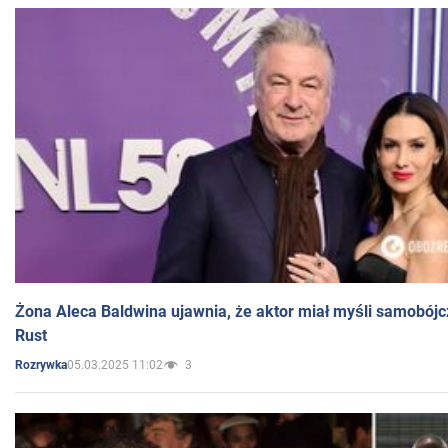
Żona Aleca Baldwina ujawnia, że aktor miał myśli samobójc
Rust
05.03.2025 11:02
3
Rozrywka