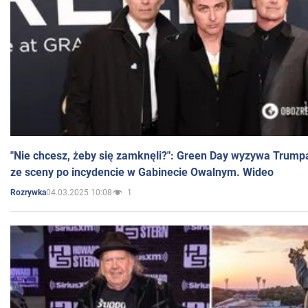
"Nie chcesz, żeby się zamknęli?": Green Day wyzywa Trump
ze sceny po incydencie w Gabinecie Owalnym. Wideo
04.03.2025 10:08
1
Rozrywka