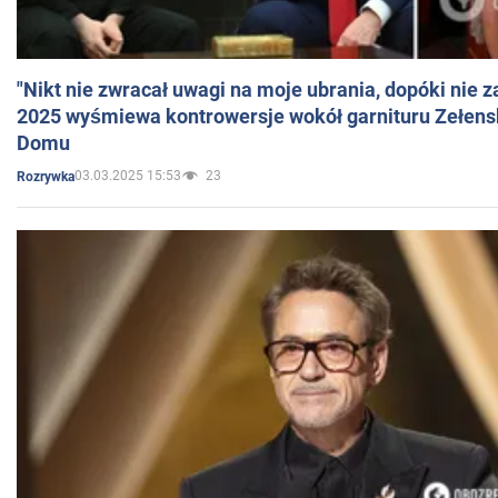
"Nikt nie zwracał uwagi na moje ubrania, dopóki nie z
2025 wyśmiewa kontrowersje wokół garnituru Zełens
Domu
03.03.2025 15:53
23
Rozrywka