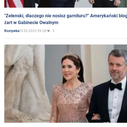
"Zełenski, dlaczego nie nosisz garnituru?" Amerykański blo
żart w Gabinecie Owalnym
03.03.2025 09:28
3
Rozrywka