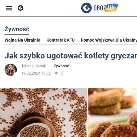
Żywność
Biznes
Wojna Na Ukrainie
Kontratak AFU
Pomoc Wojskowa Dla Ukrain
Sport
Jak szybko ugotować kotlety gryczan
Tetiana Koziuk
Żywność
Rozrywka
19.02.2024 13:32
6
Życie
Polityka
Społeczeństwo