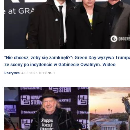
"Nie chcesz, żeby się zamknęli?": Green Day wyzywa Trump
ze sceny po incydencie w Gabinecie Owalnym. Wideo
04.03.2025 10:08
1
Rozrywka