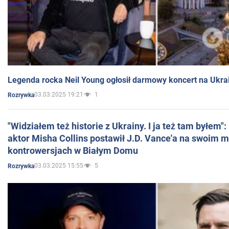
Legenda rocka Neil Young ogłosił darmowy koncert na Ukra
03.03.2025 19:21
1
Rozrywka
"Widziałem też historie z Ukrainy. I ja też tam byłem"
aktor Misha Collins postawił J.D. Vance'a na swoim m
kontrowersjach w Białym Domu
03.03.2025 15:55
5
Rozrywka