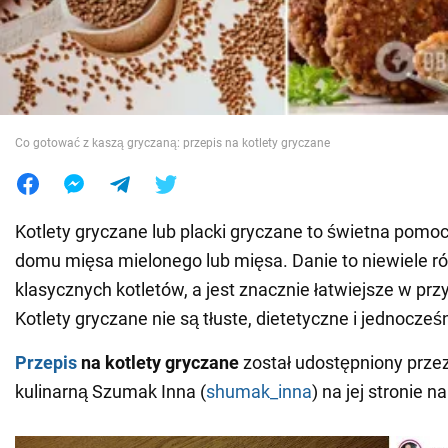
Wojna na Ukrainie
Świat
Co gotować z kaszą gryczaną: przepis na kotlety gryczane
Jedzenie
Kotlety gryczane lub placki gryczane to świetna pomoc,
domu mięsa mielonego lub mięsa. Danie to niewiele ró
klasycznych kotletów, a jest znacznie łatwiejsze w pr
Kotlety gryczane nie są tłuste, dietetyczne i jednocze
Przepis
na kotlety gryczane
został udostępniony prze
kulinarną Szumak Inna (
shumak_inna
) na jej stronie n