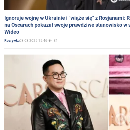
Ignoruje wojnę w Ukrainie i "wiąże się" z Rosjanami: 
na Oscarach pokazał swoje prawdziwe stanowisko w s
Wideo
03.03.2025 15:46
31
Rozrywka