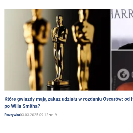
Które gwiazdy mają zakaz udziału w rozdaniu Oscarów: od 
po Willa Smitha?
03.03.2025 09:12
9
Rozrywka