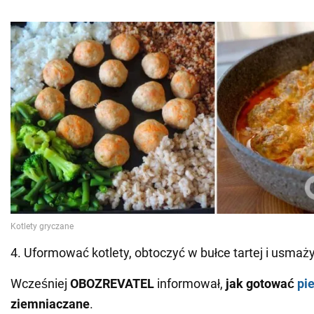
4. Uformować kotlety, obtoczyć w bułce tartej i usmaży
Wcześniej
OBOZREVATEL
informował,
jak gotować
pi
ziemniaczane
.