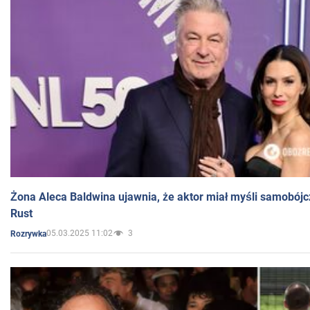
Żona Aleca Baldwina ujawnia, że aktor miał myśli samobójc
Rust
05.03.2025 11:02
3
Rozrywka