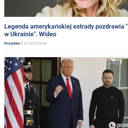
Legenda amerykańskiej estrady pozdrawia "br
w Ukrainie". Wideo
03.03.2025 09:46
Rozrywka