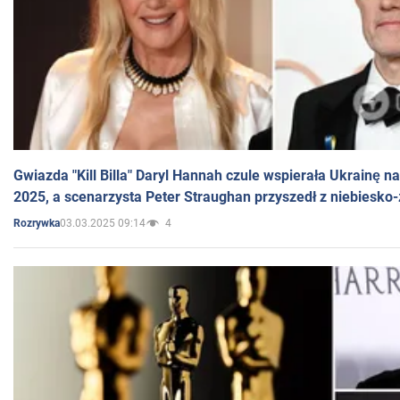
Gwiazda "Kill Billa" Daryl Hannah czule wspierała Ukrainę 
2025, a scenarzysta Peter Straughan przyszedł z niebiesko-
03.03.2025 09:14
4
Rozrywka