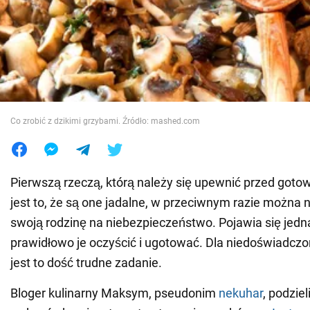
Wojna na Ukrainie
Świat
Jedzenie
Co zrobić z dzikimi grzybami. Źródło: mashed.com
Pierwszą rzeczą, którą należy się upewnić przed got
jest to, że są one jadalne, w przeciwnym razie można na
swoją rodzinę na niebezpieczeństwo. Pojawia się jedna
prawidłowo je oczyścić i ugotować. Dla niedoświadczo
jest to dość trudne zadanie.
Bloger kulinarny Maksym, pseudonim
nekuhar
, podziel