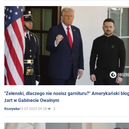
"Zełenski, dlaczego nie nosisz garnituru?" Amerykański blo
żart w Gabinecie Owalnym
03.03.2025 09:28
3
Rozrywka