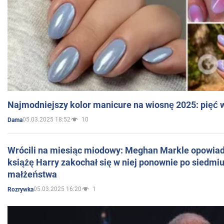
Najmodniejszy kolor manicure na wiosnę 2025: pięć
05.03.2025 18:52
10
Dama
Wrócili na miesiąc miodowy: Meghan Markle opowiada
książę Harry zakochał się w niej ponownie po siedmiu
małżeństwa
05.03.2025 16:20
1
Rozrywka