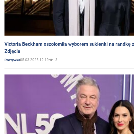
Victoria Beckham oszołomiła wyborem sukienki na randkę
Zdjęcie
05.03.2025 12:19
3
Rozrywka