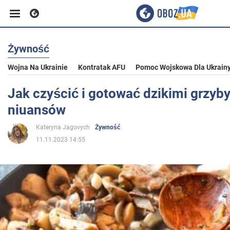
Żywność
Biznes
Wojna Na Ukrainie
Kontratak AFU
Pomoc Wojskowa Dla Ukrain
Sport
Jak czyścić i gotować dzikimi grzyby:
niuansów
Rozrywka
Kateryna Jagovych
Żywność
11.11.2023 14:55
Życie
Polityka
Społeczeństwo