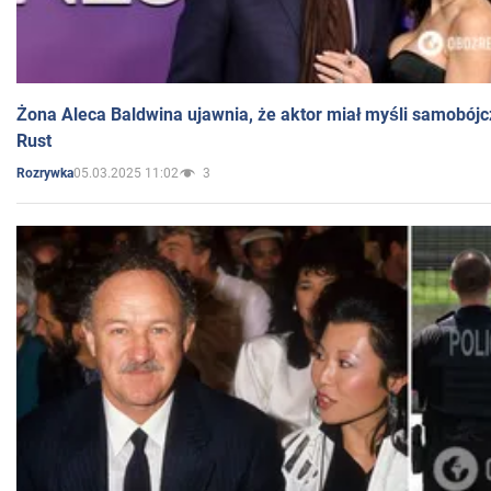
Żona Aleca Baldwina ujawnia, że aktor miał myśli samobójc
Rust
05.03.2025 11:02
3
Rozrywka