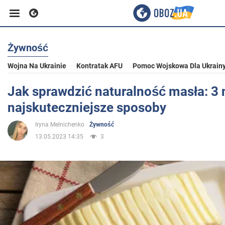
Żywność
Biznes
Wojna Na Ukrainie
Kontratak AFU
Pomoc Wojskowa Dla Ukrain
Sport
Jak sprawdzić naturalność masła: 3 n
najskuteczniejsze sposoby
Rozrywka
Iryna Melnichenko
Żywność
13.05.2023 14:35
3
Życie
Polityka
Społeczeństwo