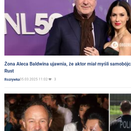
Żona Aleca Baldwina ujawnia, że aktor miał myśli samobójc
Rust
05.03.2025 11:02
3
Rozrywka