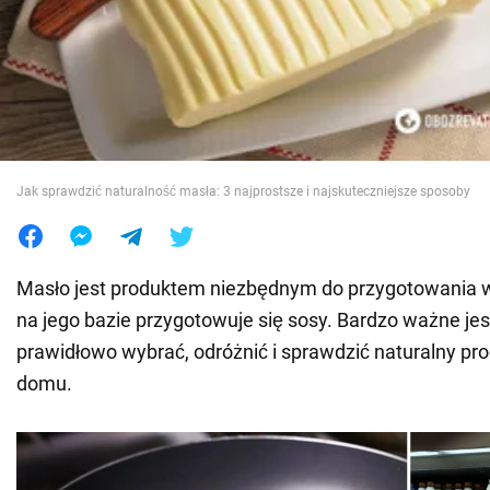
Wojna na Ukrainie
Świat
Jedzenie
Jak sprawdzić naturalność masła: 3 najprostsze i najskuteczniejsze sposoby
Masło jest produktem niezbędnym do przygotowania w
na jego bazie przygotowuje się sosy. Bardzo ważne je
prawidłowo wybrać, odróżnić i sprawdzić naturalny pr
domu.