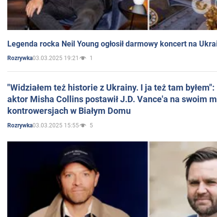
Legenda rocka Neil Young ogłosił darmowy koncert na Ukra
03.03.2025 19:21
1
Rozrywka
"Widziałem też historie z Ukrainy. I ja też tam byłem"
aktor Misha Collins postawił J.D. Vance'a na swoim m
kontrowersjach w Białym Domu
03.03.2025 15:55
5
Rozrywka