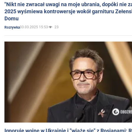
"Nikt nie zwracał uwagi na moje ubrania, dopóki nie z
2025 wyśmiewa kontrowersje wokół garnituru Zełens
Domu
03.03.2025 15:53
23
Rozrywka
Ignoruje wojnę w Ukrainie i "wiąże się" z Rosjanami: 