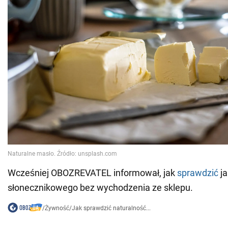
Wcześniej OBOZREVATEL informował, jak
sprawdzić
ja
słonecznikowego bez wychodzenia ze sklepu.
/
Żywność
/
Jak sprawdzić naturalność...