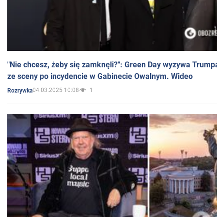
"Nie chcesz, żeby się zamknęli?": Green Day wyzywa Trump
ze sceny po incydencie w Gabinecie Owalnym. Wideo
04.03.2025 10:08
1
Rozrywka