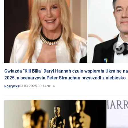
Gwiazda "Kill Billa" Daryl Hannah czule wspierała Ukrainę 
2025, a scenarzysta Peter Straughan przyszedł z niebiesko-
03.03.2025 09:14
4
Rozrywka