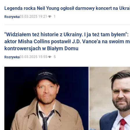
Legenda rocka Neil Young ogłosił darmowy koncert na Ukra
03.03.2025 19:21
1
Rozrywka
"Widziałem też historie z Ukrainy. I ja też tam byłem"
aktor Misha Collins postawił J.D. Vance'a na swoim m
kontrowersjach w Białym Domu
03.03.2025 15:55
5
Rozrywka