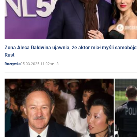
Żona Aleca Baldwina ujawnia, że aktor miał myśli samobójc
Rust
05.03.2025 11:02
3
Rozrywka