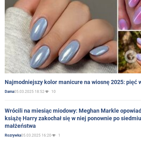
Najmodniejszy kolor manicure na wiosnę 2025: pięć
05.03.2025 18:52
10
Dama
Wrócili na miesiąc miodowy: Meghan Markle opowiada
książę Harry zakochał się w niej ponownie po siedmiu
małżeństwa
05.03.2025 16:20
1
Rozrywka