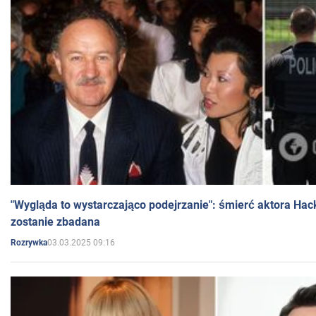
"Wygląda to wystarczająco podejrzanie": śmierć aktora Hac
zostanie zbadana
03.03.2025 09:16
Rozrywka