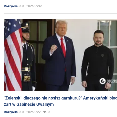
03.03.2025 09:46
Rozrywka
"Zełenski, dlaczego nie nosisz garnituru?" Amerykański blo
żart w Gabinecie Owalnym
03.03.2025 09:28
3
Rozrywka