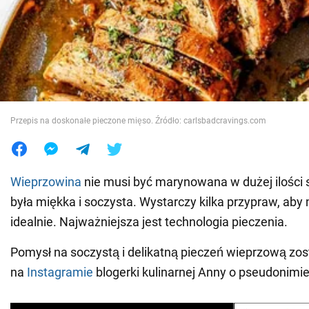
Wojna na Ukrainie
Świat
Jedzenie
Przepis na doskonałe pieczone mięso. Źródło: carlsbadcravings.com
Wieprzowina
nie musi być marynowana w dużej ilości 
była miękka i soczysta. Wystarczy kilka przypraw, ab
idealnie. Najważniejsza jest technologia pieczenia.
Pomysł na soczystą i delikatną pieczeń wieprzową zos
na
Instagramie
blogerki kulinarnej Anny o pseudonimi