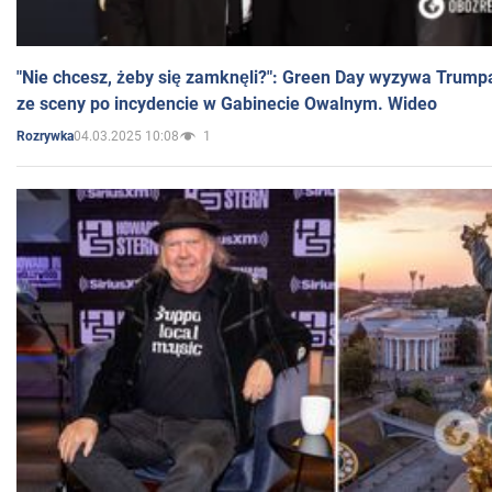
"Nie chcesz, żeby się zamknęli?": Green Day wyzywa Trump
ze sceny po incydencie w Gabinecie Owalnym. Wideo
04.03.2025 10:08
1
Rozrywka