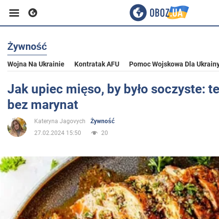
Żywność
Biznes
Wojna Na Ukrainie
Kontratak AFU
Pomoc Wojskowa Dla Ukrain
Sport
Jak upiec mięso, by było soczyste: t
bez marynat
Rozrywka
Kateryna Jagovych
Żywność
27.02.2024 15:50
20
Życie
Polityka
Społeczeństwo