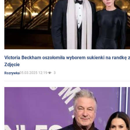
Victoria Beckham oszołomiła wyborem sukienki na randkę
Zdjęcie
05.03.2025 12:19
3
Rozrywka