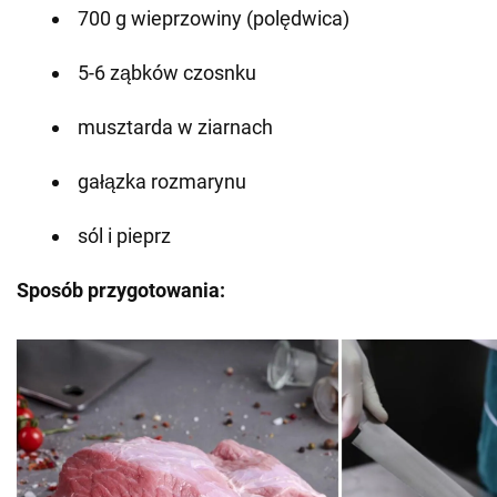
700 g wieprzowiny (polędwica)
5-6 ząbków czosnku
musztarda w ziarnach
gałązka rozmarynu
sól i pieprz
Sposób przygotowania: