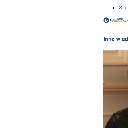
Sło
/
Ż
Inne wia