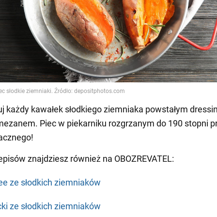
j każdy kawałek słodkiego ziemniaka powstałym dressin
ezanem. Piec w piekarniku rozgrzanym do 190 stopni p
acznego!
zepisów znajdziesz również na OBOZREVATEL:
ee ze słodkich ziemniaków
cki ze słodkich ziemniaków