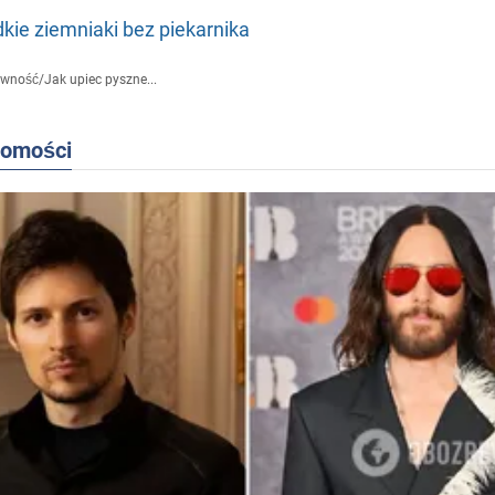
dkie ziemniaki bez piekarnika
ywność
/
Jak upiec pyszne...
domości