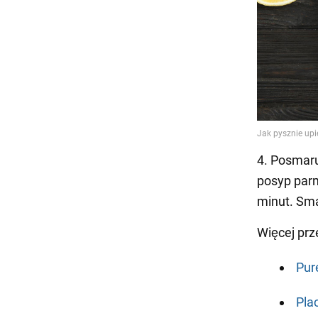
4. Posmaru
posyp parm
minut. Sm
Więcej pr
Pur
Pla