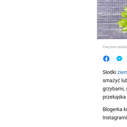
Jedzeni
Pieczone słodki
Słodki
zie
smażyć lub
grzybami, 
przekąska
Blogerka k
Instagram