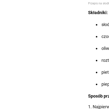
Składniki:
słod
czo
oliw
rozt
piet
piep
Sposób pr
1. Najpier