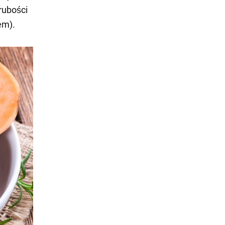
rubości
em).