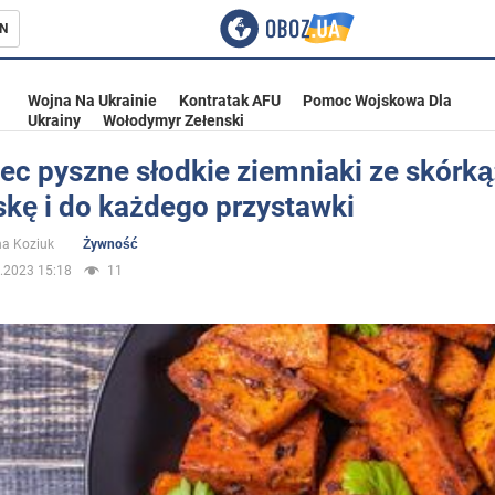
N
Wojna Na Ukrainie
Kontratak AFU
Pomoc Wojskowa Dla
Ukrainy
Wołodymyr Zełenski
ec pyszne słodkie ziemniaki ze skórką
skę i do każdego przystawki
ka
na Koziuk
Żywność
.2023 15:18
11
eństwo
a Ukrainie