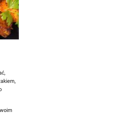
ać,
zakiem,
o
 swoim