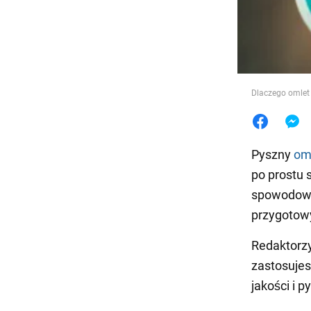
Jedzeni
Dlaczego omlet 
Pyszny
om
po prostu 
spowodowan
przygotow
Redaktorz
zastosujes
jakości i p