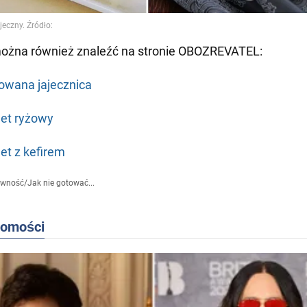
można również znaleźć na stronie OBOZREVATEL:
owana jajecznica
et ryżowy
et z kefirem
ywność
/
Jak nie gotować...
domości