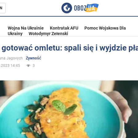
N
Wojna Na Ukrainie
Kontratak AFU
Pomoc Wojskowa Dla
Ukrainy
Wołodymyr Zełenski
 gotować omletu: spali się i wyjdzie pł
ka
yna Jagovych
Żywność
.2023 14:45
3
eństwo
a Ukrainie