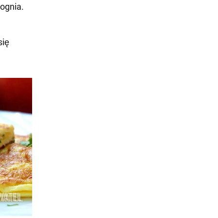
 ognia.
się