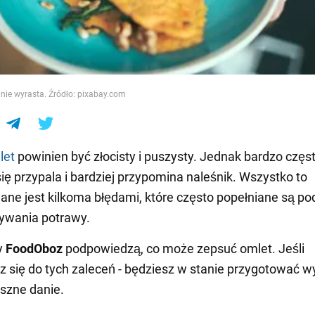
e
nie wyrasta. Źródło: pixabay.com
let
powinien być złocisty i puszysty. Jednak bardzo czę
się przypala i bardziej przypomina naleśnik. Wszystko to
e jest kilkoma błędami, które często popełniane są po
ywania potrawy.
y
FoodOboz
podpowiedzą, co może zepsuć omlet. Jeśli
z się do tych zaleceń - będziesz w stanie przygotować w
yszne danie.