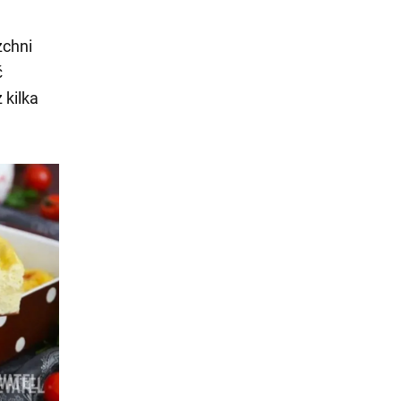
zchni
ć
 kilka