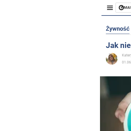
MAI
Biznes
Żywność
Sport
Jak nie
Rozryw
Kater
01.06
Życie
Polityka
Społecz
Wojna n
Świat