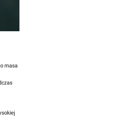
sto masa
dczas
ysokiej