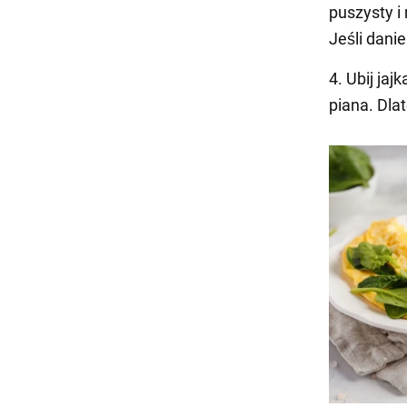
puszysty i
Jeśli danie
4. Ubij jaj
piana. Dla