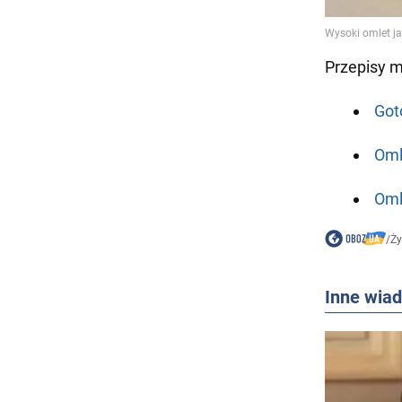
Przepisy 
Got
Oml
Oml
/
Ż
Inne wia