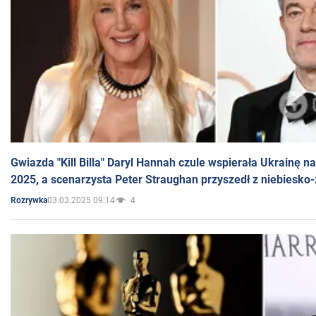
Gwiazda "Kill Billa" Daryl Hannah czule wspierała Ukrainę 
2025, a scenarzysta Peter Straughan przyszedł z niebiesko-
03.03.2025 09:14
4
Rozrywka