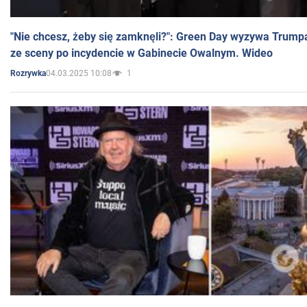
"Nie chcesz, żeby się zamknęli?": Green Day wyzywa Trump
ze sceny po incydencie w Gabinecie Owalnym. Wideo
04.03.2025 10:08
1
Rozrywka