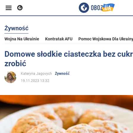
Żywność
Biznes
Wojna Na Ukrainie
Kontratak AFU
Pomoc Wojskowa Dla Ukrain
Sport
Domowe słodkie ciasteczka bez cukr
zrobić
Rozrywka
Kateryna Jagovych
Żywność
19.11.2023 13:32
Życie
Polityka
Społeczeństwo