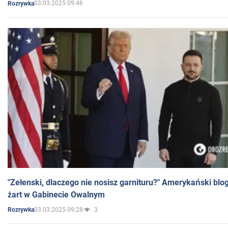
03.03.2025 09:46
Rozrywka
"Zełenski, dlaczego nie nosisz garnituru?" Amerykański blo
żart w Gabinecie Owalnym
03.03.2025 09:28
3
Rozrywka