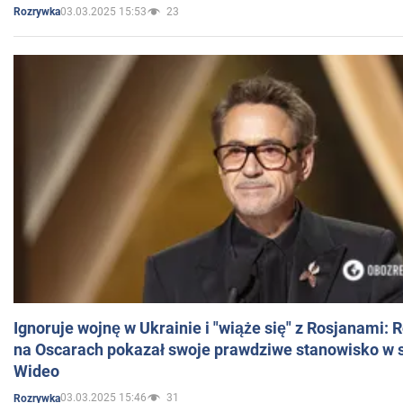
03.03.2025 15:53
23
Rozrywka
Ignoruje wojnę w Ukrainie i "wiąże się" z Rosjanami: 
na Oscarach pokazał swoje prawdziwe stanowisko w s
Wideo
03.03.2025 15:46
31
Rozrywka