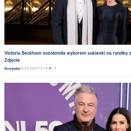
Victoria Beckham oszołomiła wyborem sukienki na randkę
Zdjęcie
05.03.2025 12:19
3
Rozrywka