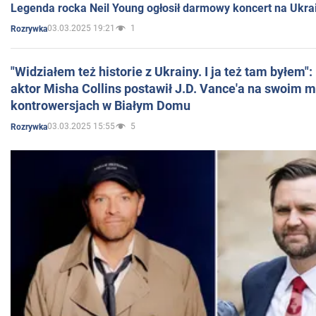
Legenda rocka Neil Young ogłosił darmowy koncert na Ukra
03.03.2025 19:21
1
Rozrywka
"Widziałem też historie z Ukrainy. I ja też tam byłem"
aktor Misha Collins postawił J.D. Vance'a na swoim m
kontrowersjach w Białym Domu
03.03.2025 15:55
5
Rozrywka