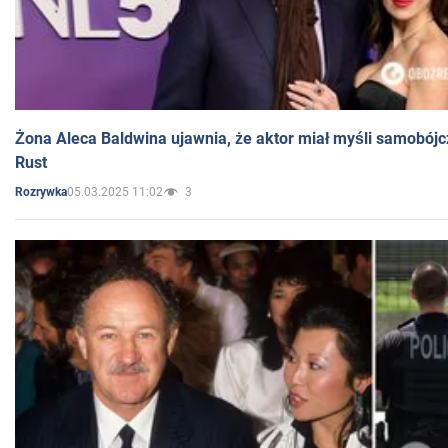
Żona Aleca Baldwina ujawnia, że aktor miał myśli samobójc
Rust
05.03.2025 11:02
3
Rozrywka