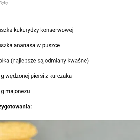
uszka kukurydzy konserwowej
uszka ananasa w puszce
abłka (najlepsze są odmiany kwaśne)
 g wędzonej piersi z kurczaka
 g majonezu
zygotowania: