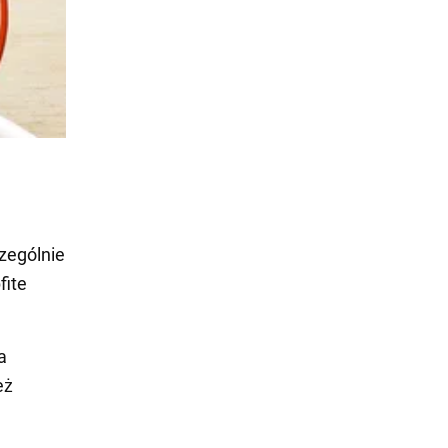
czególnie
fite
a
eż