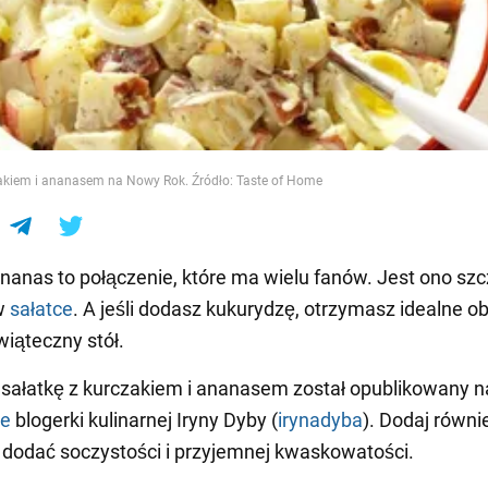
e
zakiem i ananasem na Nowy Rok. Źródło: Taste of Home
ananas to połączenie, które ma wielu fanów. Jest ono sz
w
sałatce
. A jeśli dodasz kukurydzę, otrzymasz idealne ob
wiąteczny stół.
sałatkę z kurczakiem i ananasem został opublikowany n
ie
blogerki kulinarnej Iryny Dyby (
irynadyba
). Dodaj równi
y dodać soczystości i przyjemnej kwaskowatości.