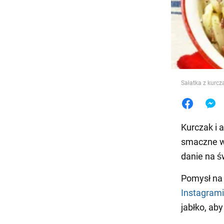
Jedzeni
Sałatka z kurc
Kurczak i 
smaczne 
danie na ś
Pomysł na 
Instagram
jabłko, ab