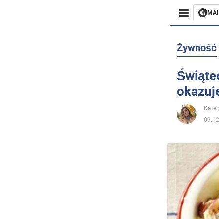
MAI
Biznes
Żywność
Sport
Świąte
okazuje
Rozryw
Kater
Życie
09.12
Polityka
Społecz
Wojna n
Świat