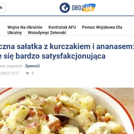
N
Wojna Na Ukrainie
Kontratak AFU
Pomoc Wojskowa Dla
Ukrainy
Wołodymyr Zełenski
czna sałatka z kurczakiem i ananasem
 się bardzo satysfakcjonująca
ka
yna Jagovych
Żywność
.2023 10:17
9
eństwo
a Ukrainie