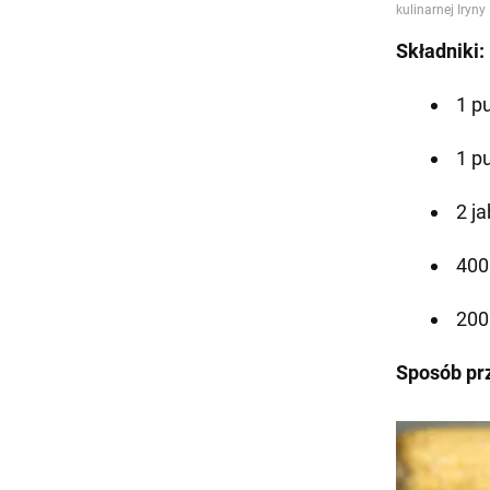
Składniki:
1 p
1 p
2 j
400
200
Sposób pr