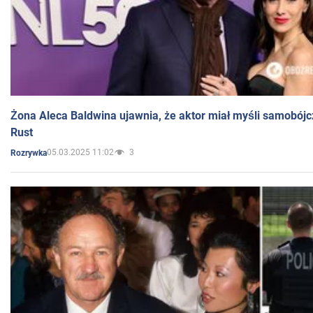
Żona Aleca Baldwina ujawnia, że aktor miał myśli samobójc
Rust
05.03.2025 11:02
3
Rozrywka