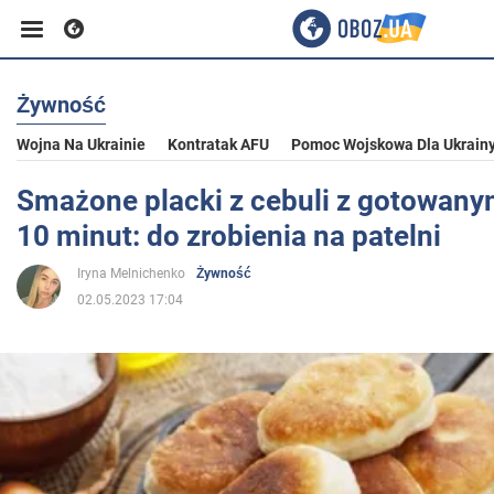
Żywność
Biznes
Wojna Na Ukrainie
Kontratak AFU
Pomoc Wojskowa Dla Ukrain
Sport
Smażone placki z cebuli z gotowany
10 minut: do zrobienia na patelni
Rozrywka
Iryna Melnichenko
Żywność
02.05.2023 17:04
Życie
Polityka
Społeczeństwo