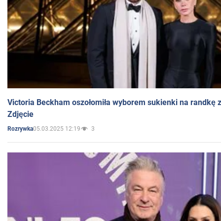
Victoria Beckham oszołomiła wyborem sukienki na randkę
Zdjęcie
05.03.2025 12:19
3
Rozrywka