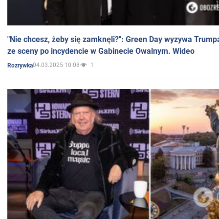
"Nie chcesz, żeby się zamknęli?": Green Day wyzywa Trump
ze sceny po incydencie w Gabinecie Owalnym. Wideo
04.03.2025 10:08
1
Rozrywka