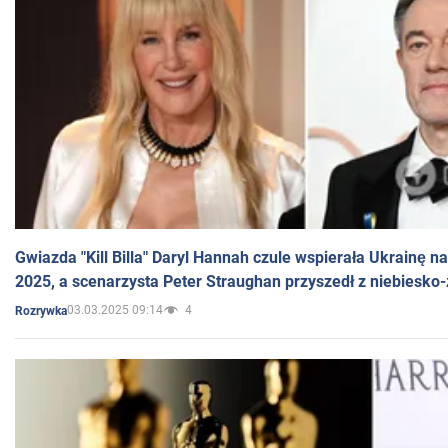
Gwiazda "Kill Billa" Daryl Hannah czule wspierała Ukrainę 
2025, a scenarzysta Peter Straughan przyszedł z niebiesko-
03.03.2025 09:14
4
Rozrywka