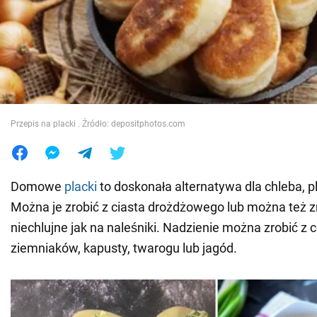
Wojna na Ukrainie
Świat
Jedzenie
Przepis na placki . Źródło: depositphotos.com
Domowe
placki
to doskonała alternatywa dla chleba, pl
Można je zrobić z ciasta drożdżowego lub można też zr
niechlujne jak na naleśniki. Nadzienie można zrobić z c
ziemniaków, kapusty, twarogu lub jagód.