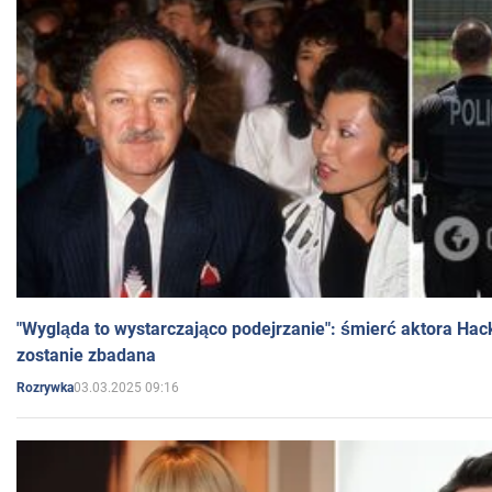
"Wygląda to wystarczająco podejrzanie": śmierć aktora Hac
zostanie zbadana
03.03.2025 09:16
Rozrywka