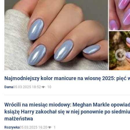
Najmodniejszy kolor manicure na wiosnę 2025: pięć
05.03.2025 18:52
10
Dama
Wrócili na miesiąc miodowy: Meghan Markle opowiada
książę Harry zakochał się w niej ponownie po siedmiu
małżeństwa
05.03.2025 16:20
1
Rozrywka