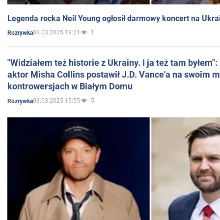
Legenda rocka Neil Young ogłosił darmowy koncert na Ukra
03.03.2025 19:21
1
Rozrywka
"Widziałem też historie z Ukrainy. I ja też tam byłem"
aktor Misha Collins postawił J.D. Vance'a na swoim m
kontrowersjach w Białym Domu
03.03.2025 15:55
5
Rozrywka