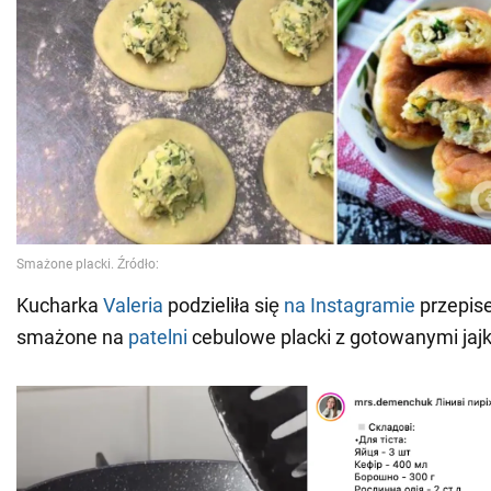
Kucharka
Valeria
podzieliła się
na Instagramie
przepis
smażone na
patelni
cebulowe placki z gotowanymi jaj