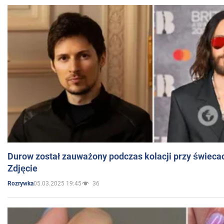
Durow został zauważony podczas kolacji przy świeca
Zdjęcie
05.03.2025 19:45
36
Rozrywka