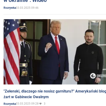
w Ukrainie". Wideo
03.03.2025 09:46
Rozrywka
"Zełenski, dlaczego nie nosisz garnituru?" Amerykański blo
żart w Gabinecie Owalnym
03.03.2025 09:28
3
Rozrywka