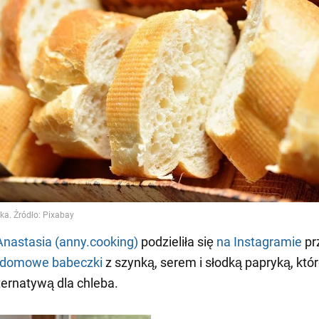
Anastasia (anny.cooking)
podzieliła się
na Instagramie
pr
domowe babeczki
z szynką, serem i słodką papryką, któ
ternatywą dla chleba.