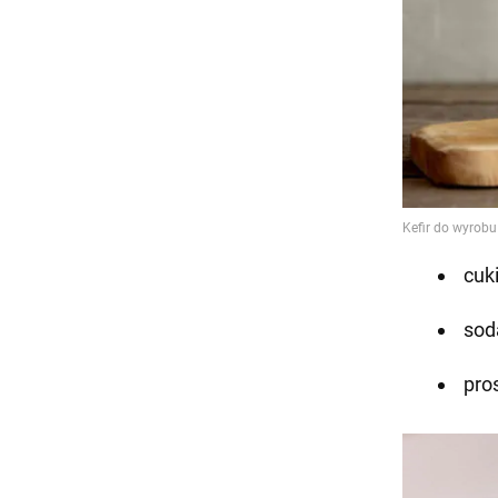
cuki
soda
pro