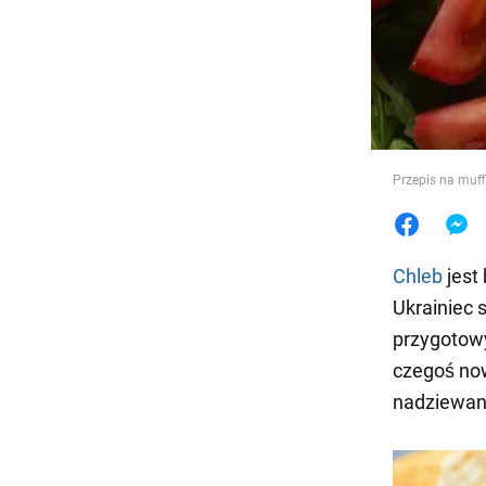
Jedzeni
Przepis na muffi
Chleb
jest
Ukrainiec 
przygotowy
czegoś now
nadziewa