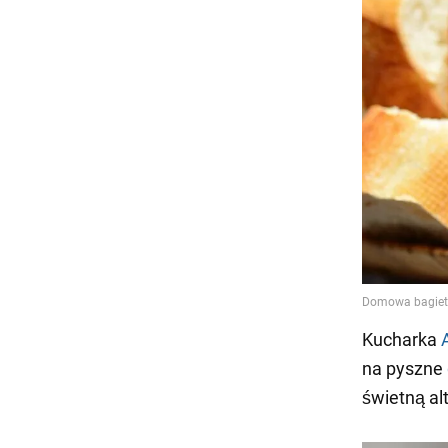
Kucharka
na pyszne
świetną al