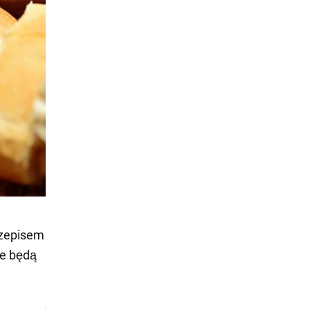
zepisem
re będą