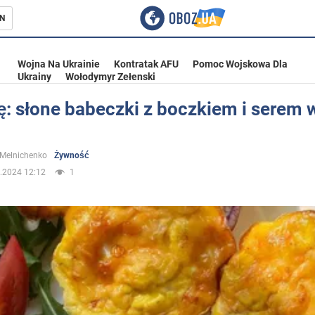
N
Wojna Na Ukrainie
Kontratak AFU
Pomoc Wojskowa Dla
Ukrainy
Wołodymyr Zełenski
: słone babeczki z boczkiem i serem 
ka
 Melnichenko
Żywność
.2024 12:12
1
eństwo
a Ukrainie