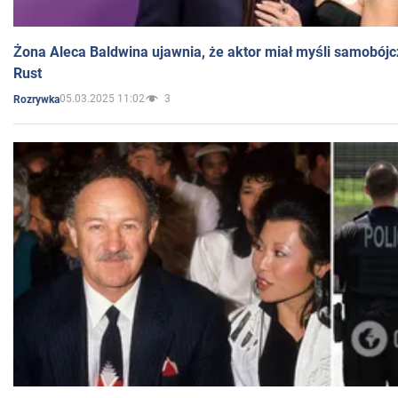
Żona Aleca Baldwina ujawnia, że aktor miał myśli samobójc
Rust
05.03.2025 11:02
3
Rozrywka