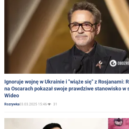
Ignoruje wojnę w Ukrainie i "wiąże się" z Rosjanami: 
na Oscarach pokazał swoje prawdziwe stanowisko w s
Wideo
03.03.2025 15:46
31
Rozrywka