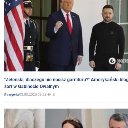
"Zełenski, dlaczego nie nosisz garnituru?" Amerykański blo
żart w Gabinecie Owalnym
03.03.2025 09:28
3
Rozrywka