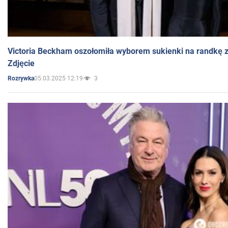
Victoria Beckham oszołomiła wyborem sukienki na randkę
Zdjęcie
05.03.2025 12:19
3
Rozrywka