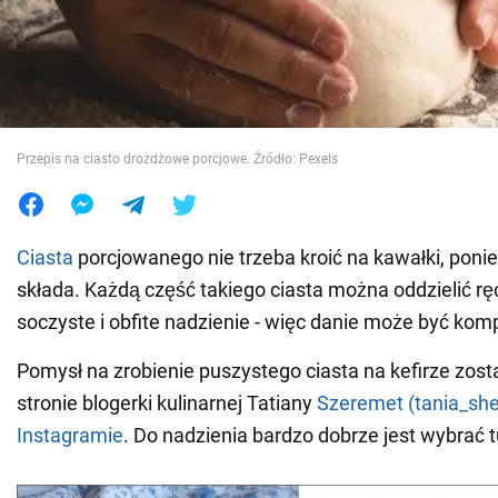
Wojna na Ukrainie
Świat
Przepis na ciasto drożdżowe porcjowe. Źródło: Pexels
Jedzenie
Ciasta
porcjowanego nie trzeba kroić na kawałki, ponie
składa. Każdą część takiego ciasta można oddzielić r
soczyste i obfite nadzienie - więc danie może być kom
Pomysł na zrobienie puszystego ciasta na kefirze zost
stronie blogerki kulinarnej Tatiany
Szeremet (tania_sh
Instagramie
. Do nadzienia bardzo dobrze jest wybrać 