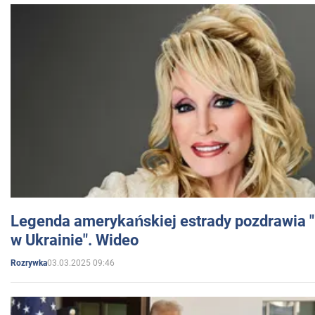
Legenda amerykańskiej estrady pozdrawia "br
w Ukrainie". Wideo
03.03.2025 09:46
Rozrywka