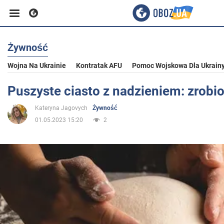
Żywność
Biznes
Wojna Na Ukrainie
Kontratak AFU
Pomoc Wojskowa Dla Ukrain
Sport
Puszyste ciasto z nadzieniem: zrobio
Kateryna Jagovych
Żywność
Rozrywka
01.05.2023 15:20
2
Życie
Polityka
Społeczeństwo