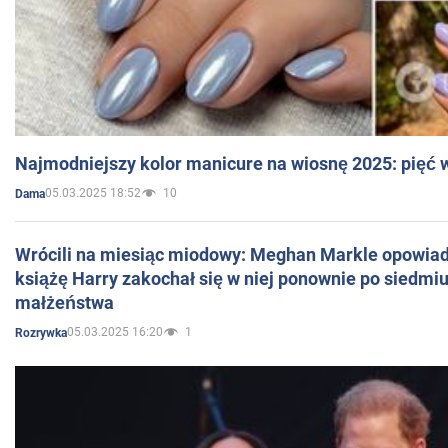
Najmodniejszy kolor manicure na wiosnę 2025: pięć
05.03.2025 18:52
10
Dama
Wrócili na miesiąc miodowy: Meghan Markle opowiada
książę Harry zakochał się w niej ponownie po siedmiu
małżeństwa
05.03.2025 16:20
1
Rozrywka