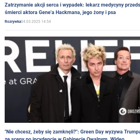
Zatrzymanie akcji serca i wypadek: lekarz medycyny przedst
śmierci aktora Gene'a Hackmana, jego żony i psa
04.03.2025 14:54
Rozrywka
"Nie chcesz, żeby się zamknęli?": Green Day wyzywa Trump
ze sceny po incydencie w Gabinecie Owalnym. Wideo