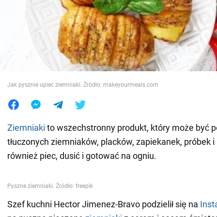
Wojna na Ukrainie
Świat
Jedzenie
Jak pysznie upiec ziemniaki. Źródło: makeyourmeals.com
Ziemniaki
to wszechstronny produkt, który może być 
tłuczonych ziemniaków, placków, zapiekanek, próbek i
również piec, dusić i gotować na ogniu.
Szef kuchni Hector Jimenez-Bravo podzielił się na
Inst