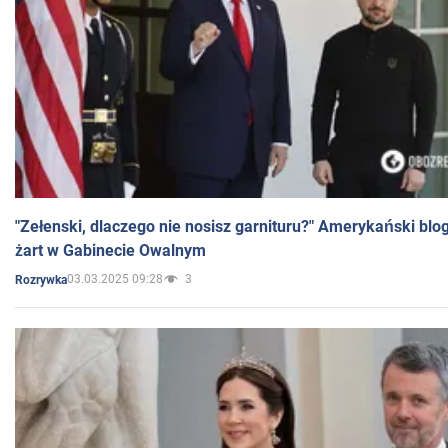
"Zełenski, dlaczego nie nosisz garnituru?" Amerykański blo
żart w Gabinecie Owalnym
03.03.2025 09:28
3
Rozrywka