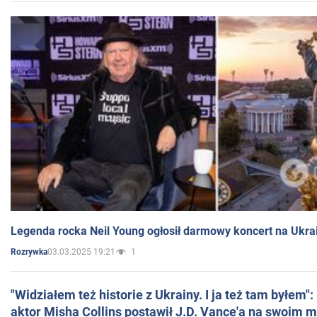
Legenda rocka Neil Young ogłosił darmowy koncert na Ukra
03.03.2025 19:21
1
Rozrywka
"Widziałem też historie z Ukrainy. I ja też tam byłem"
aktor Misha Collins postawił J.D. Vance'a na swoim m