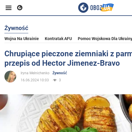
Żywność
Biznes
Wojna Na Ukrainie
Kontratak AFU
Pomoc Wojskowa Dla Ukrain
Sport
Chrupiące pieczone ziemniaki z pa
przepis od Hector Jimenez-Bravo
Rozrywka
Iryna Melnichenko
Żywność
16.06.2024 10:03
3
Życie
Polityka
Społeczeństwo