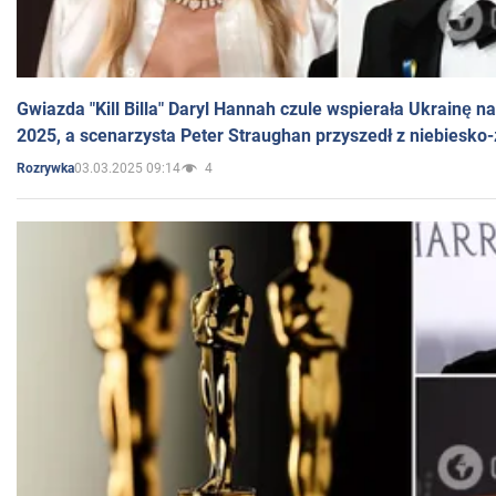
Gwiazda "Kill Billa" Daryl Hannah czule wspierała Ukrainę 
2025, a scenarzysta Peter Straughan przyszedł z niebiesko-
03.03.2025 09:14
4
Rozrywka