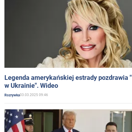
Legenda amerykańskiej estrady pozdrawia "br
w Ukrainie". Wideo
03.03.2025 09:46
Rozrywka