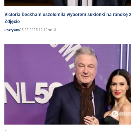
Victoria Beckham oszołomiła wyborem sukienki na randkę
Zdjęcie
05.03.2025 12:19
3
Rozrywka