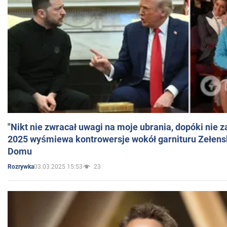
"Nikt nie zwracał uwagi na moje ubrania, dopóki nie z
2025 wyśmiewa kontrowersje wokół garnituru Zełens
Domu
03.03.2025 15:53
23
Rozrywka