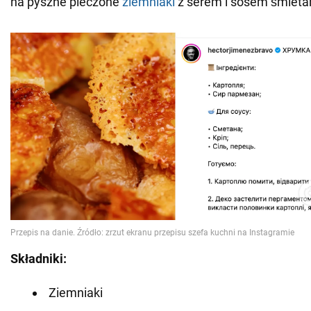
na pyszne pieczone
ziemniaki
z serem i sosem śmiet
Składniki:
Ziemniaki