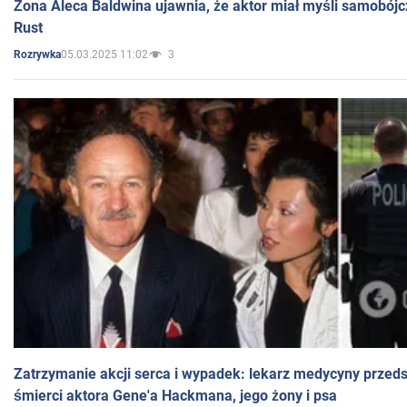
Żona Aleca Baldwina ujawnia, że aktor miał myśli samobójc
Rust
05.03.2025 11:02
3
Rozrywka
Zatrzymanie akcji serca i wypadek: lekarz medycyny przedst
śmierci aktora Gene'a Hackmana, jego żony i psa