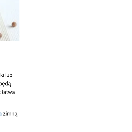
ki lub
 będą
t łatwa
a
zimną