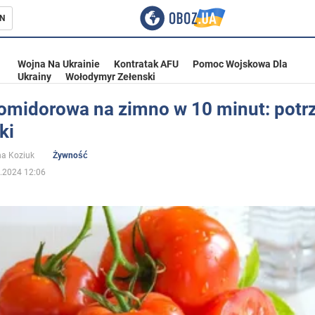
N
Wojna Na Ukrainie
Kontratak AFU
Pomoc Wojskowa Dla
Ukrainy
Wołodymyr Zełenski
omidorowa na zimno w 10 minut: potr
ki
ka
na Koziuk
Żywność
.2024 12:06
eństwo
a Ukrainie