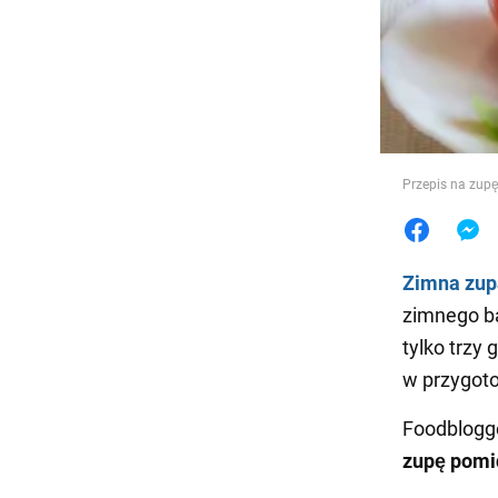
Jedzeni
Przepis na zup
Zimna zup
zimnego b
tylko trzy 
w przygoto
Foodblogge
zupę pom