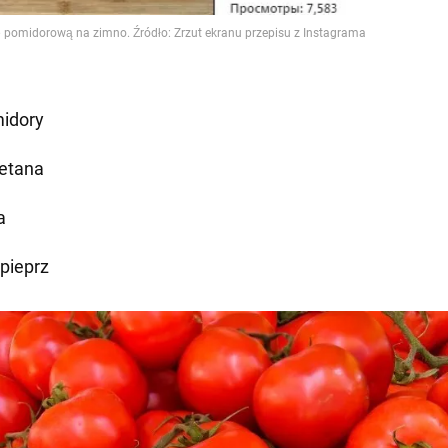
idory
etana
a
 pieprz