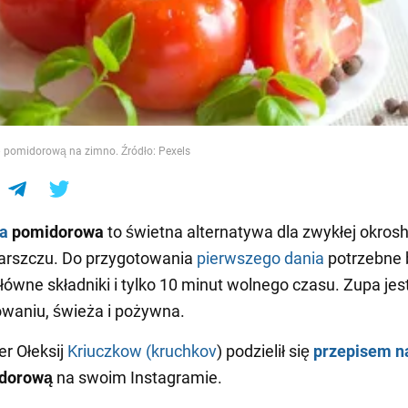
e
ę pomidorową na zimno. Źródło: Pexels
a
pomidorowa
to świetna alternatywa dla zwykłej okrosh
arszczu. Do przygotowania
pierwszego dania
potrzebne
główne składniki i tylko 10 minut wolnego czasu. Zupa jes
waniu, świeża i pożywna.
r Ołeksij
Kriuczkow (kruchkov
) podzielił się
przepisem n
idorową
na swoim Instagramie.