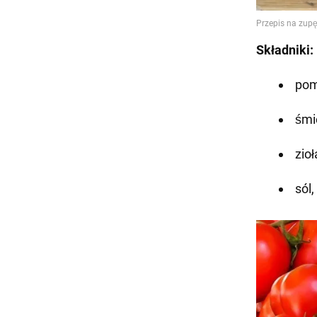
Składniki:
pom
śmi
zioł
sól,