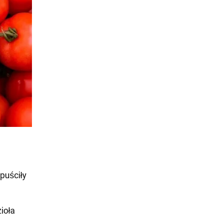
puściły
ioła