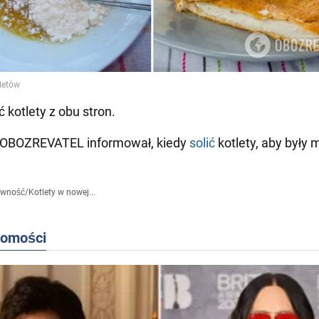
 kotlety z obu stron.
 OBOZREVATEL informował, kiedy
solić
kotlety, aby były m
ywność
/
Kotlety w nowej...
domości