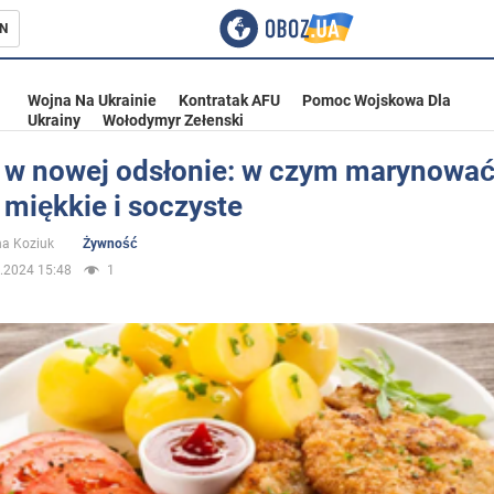
N
Wojna Na Ukrainie
Kontratak AFU
Pomoc Wojskowa Dla
Ukrainy
Wołodymyr Zełenski
y w nowej odsłonie: w czym marynować
 miękkie i soczyste
ka
na Koziuk
Żywność
.2024 15:48
1
eństwo
a Ukrainie