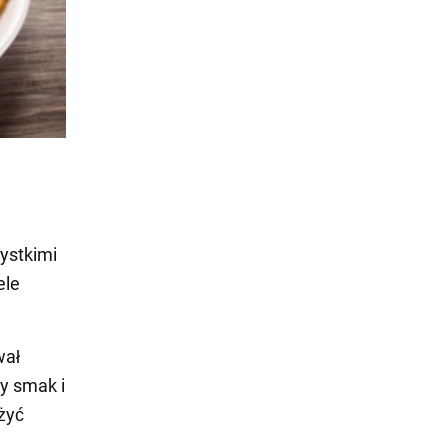
ystkimi
ele
wał
y smak i
żyć