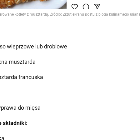
so wieprzowe lub drobiowe
na musztarda
ztarda francuska
yprawa do mięsa
 składniki:
ka