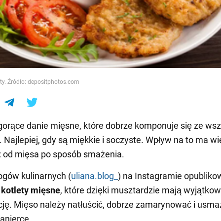
e
ety. Źródło: depositphotos.com
gorące danie mięsne, które dobrze komponuje się ze wsz
 Najlepiej, gdy są miękkie i soczyste. Wpływ na to ma wi
: od mięsa po sposób smażenia.
ogów kulinarnych (
uliana.blog_
) na Instagramie opubliko
kotlety mięsne
, które dzięki musztardzie mają wyjątkow
ję. Mięso należy natłuścić, dobrze zamarynować i usma
panierce.