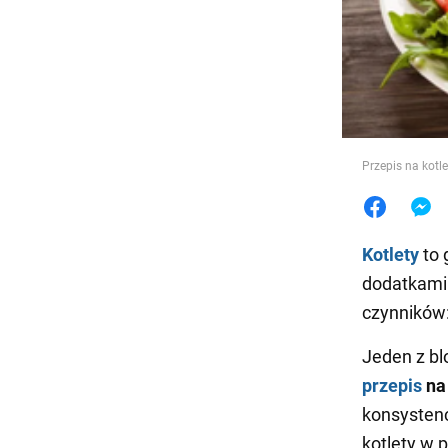
Jedzeni
Przepis na kotl
Kotlety
to 
dodatkami.
czynników
Jeden z bl
przepis
na
konsystenc
kotlety w 