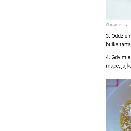
3. Oddziel
bułkę tart
4. Gdy mi
mące, jajku