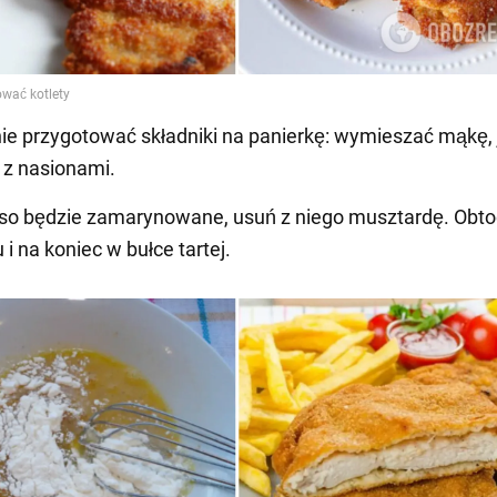
nie przygotować składniki na panierkę: wymieszać mąkę, 
ą z nasionami.
ęso będzie zamarynowane, usuń z niego musztardę. Obt
 i na koniec w bułce tartej.