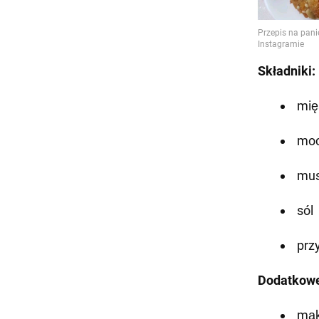
Składniki:
mię
moc
mus
sól
prz
Dodatkowe
mą