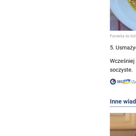
5. Usmażyć
Wcześniej
soczyste.
/
Ż
Inne wia