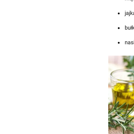
jajk
bułk
nas