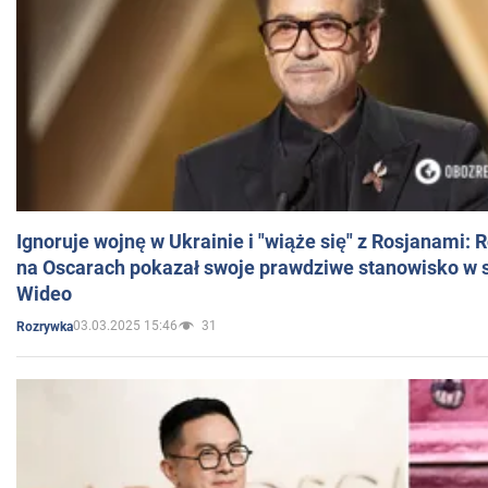
Ignoruje wojnę w Ukrainie i "wiąże się" z Rosjanami: 
na Oscarach pokazał swoje prawdziwe stanowisko w s
Wideo
03.03.2025 15:46
31
Rozrywka