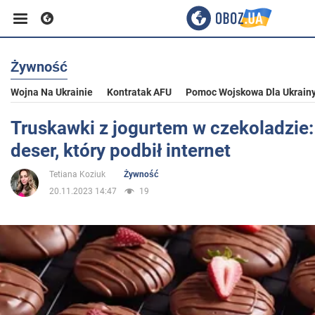
Żywność
Biznes
Wojna Na Ukrainie
Kontratak AFU
Pomoc Wojskowa Dla Ukrain
Sport
Truskawki z jogurtem w czekoladzie
deser, który podbił internet
Rozrywka
Tetiana Koziuk
Żywność
20.11.2023 14:47
19
Życie
Polityka
Społeczeństwo