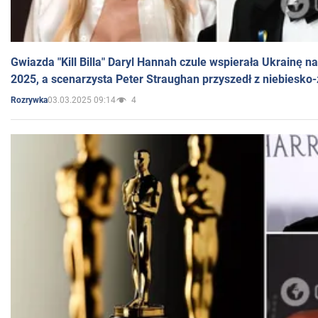
Gwiazda "Kill Billa" Daryl Hannah czule wspierała Ukrainę 
2025, a scenarzysta Peter Straughan przyszedł z niebiesko-
03.03.2025 09:14
4
Rozrywka