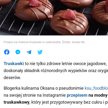
Wojna na Ukrainie
Świat
Jedzenie
Przepis na mielone truskawki w czekoladzie. Źródło: shuba.life
Truskawki
to nie tylko zdrowe letnie owoce jagodowe, 
doskonały składnik różnorodnych wypieków oraz orygi
deserów.
Blogerka kulinarna Oksana o pseudonimie
ksu_foodblo
na swojej stronie na Instagramie
przepisem
na modny
truskawkowy
, który jest przygotowywany bez cukru i p