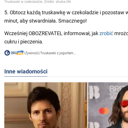
5. Obtocz każdą truskawkę w czekoladzie i pozostaw w
minut, aby stwardniała. Smacznego!
Wcześniej OBOZREVATEL informował, jak
zrobić
mrożo
cukru i pieczenia.
/
Żywność
/
Truskawki z jogurtem...
Inne wiadomości