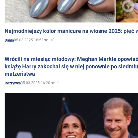
Najmodniejszy kolor manicure na wiosnę 2025: pięć
05.03.2025 18:52
10
Dama
Wrócili na miesiąc miodowy: Meghan Markle opowiada
książę Harry zakochał się w niej ponownie po siedmiu
małżeństwa
05.03.2025 16:20
1
Rozrywka