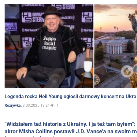
Legenda rocka Neil Young ogłosił darmowy koncert na Ukra
03.03.2025 19:21
1
Rozrywka
"Widziałem też historie z Ukrainy. I ja też tam byłem"
aktor Misha Collins postawił J.D. Vance'a na swoim m