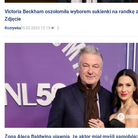
Victoria Beckham oszołomiła wyborem sukienki na randkę
Zdjęcie
05.03.2025 12:19
3
Rozrywka
Żona Aleca Baldwina ujawnia, że aktor miał myśli samobójc