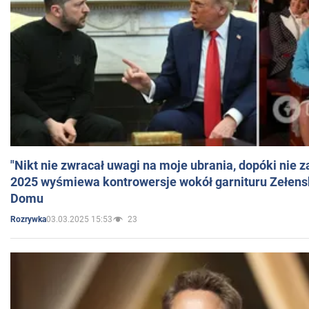
"Nikt nie zwracał uwagi na moje ubrania, dopóki nie z
2025 wyśmiewa kontrowersje wokół garnituru Zełens
Domu
03.03.2025 15:53
23
Rozrywka