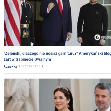
"Zełenski, dlaczego nie nosisz garnituru?" Amerykański blo
żart w Gabinecie Owalnym
03.03.2025 09:28
3
Rozrywka