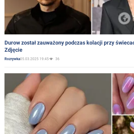
Durow został zauważony podczas kolacji przy świeca
Zdjęcie
05.03.2025 19:45
36
Rozrywka