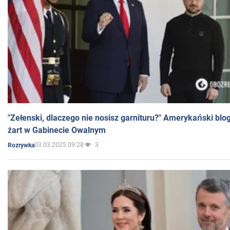
"Zełenski, dlaczego nie nosisz garnituru?" Amerykański blo
żart w Gabinecie Owalnym
03.03.2025 09:28
3
Rozrywka