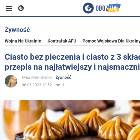
Żywność
Biznes
Wojna Na Ukrainie
Kontratak AFU
Pomoc Wojskowa Dla Ukrain
Sport
Ciasto bez pieczenia i ciasto z 3 skł
przepis na najłatwiejszy i najsmaczn
Rozrywka
Iryna Melnichenko
Żywność
06.06.2023 10:52
1
Życie
Polityka
Społeczeństwo