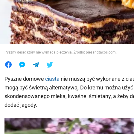
Wojna na Ukrainie
Świat
Jedzenie
Pyszny deser, który nie wymaga pieczenia. Źródło: piesandtacos.com.
Pyszne domowe
ciasta
nie muszą być wykonane z cias
mogą być świetną alternatywą. Do kremu można użyć
skondensowanego mleka, kwaśnej śmietany, a żeby dese
dodać jagody.