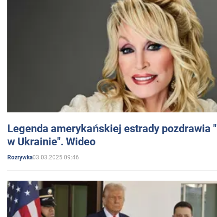
Legenda amerykańskiej estrady pozdrawia "br
w Ukrainie". Wideo
03.03.2025 09:46
Rozrywka