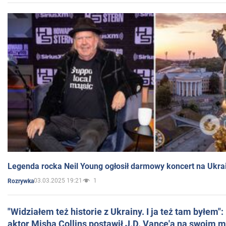
Legenda rocka Neil Young ogłosił darmowy koncert na Ukra
03.03.2025 19:21
1
Rozrywka
"Widziałem też historie z Ukrainy. I ja też tam byłem"
aktor Misha Collins postawił J.D. Vance'a na swoim m