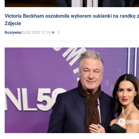
Victoria Beckham oszołomiła wyborem sukienki na randkę
Zdjęcie
05.03.2025 12:19
3
Rozrywka