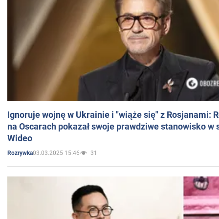
Ignoruje wojnę w Ukrainie i "wiąże się" z Rosjanami: 
na Oscarach pokazał swoje prawdziwe stanowisko w s
Wideo
03.03.2025 15:46
31
Rozrywka