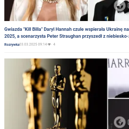
Gwiazda "Kill Billa" Daryl Hannah czule wspierała Ukrainę 
2025, a scenarzysta Peter Straughan przyszedł z niebiesko-
03.03.2025 09:14
4
Rozrywka