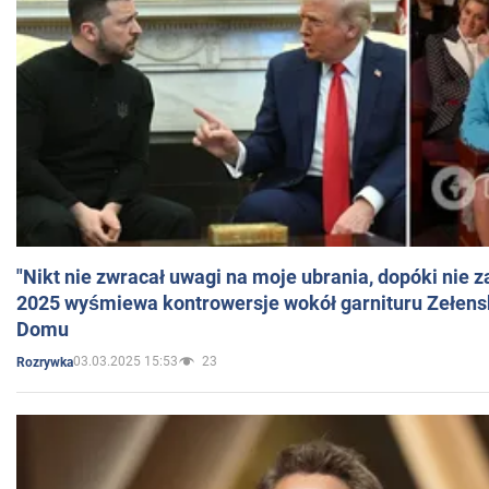
"Nikt nie zwracał uwagi na moje ubrania, dopóki nie z
2025 wyśmiewa kontrowersje wokół garnituru Zełens
Domu
03.03.2025 15:53
23
Rozrywka