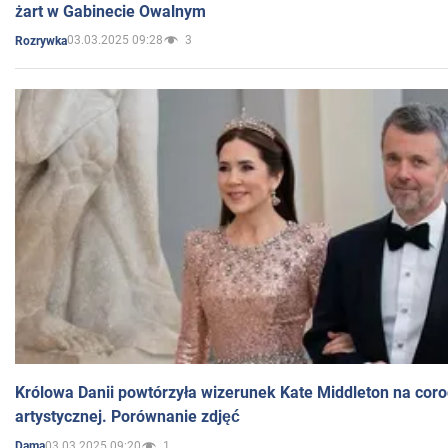
żart w Gabinecie Owalnym
03.03.2025 09:28
3
Rozrywka
Królowa Danii powtórzyła wizerunek Kate Middleton na coro
artystycznej. Porównanie zdjęć
03.03.2025 09:20
1
Dama