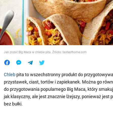
Wojna na Ukrainie
Świat
Jedzenie
Jak zrobić Big Maca w chlebie pita. Źródło: tasteofhome.com
Chleb
pita to wszechstronny produkt do przygotowyw
przystawek, ciast, tortów i zapiekanek. Można go rów
do przygotowania popularnego Big Maca, który smaku
jak klasyczny, ale jest znacznie lżejszy, ponieważ jes
bez bułki.