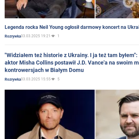
Legenda rocka Neil Young ogłosił darmowy koncert na Ukra
03.03.2025 19:21
1
Rozrywka
"Widziałem też historie z Ukrainy. I ja też tam byłem"
aktor Misha Collins postawił J.D. Vance'a na swoim m
kontrowersjach w Białym Domu
03.03.2025 15:55
5
Rozrywka