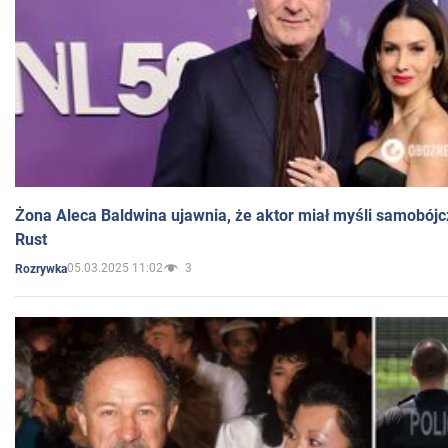
Żona Aleca Baldwina ujawnia, że aktor miał myśli samobójc
Rust
05.03.2025 11:02
3
Rozrywka