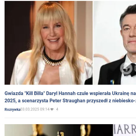
Gwiazda "Kill Billa" Daryl Hannah czule wspierała Ukrainę 
2025, a scenarzysta Peter Straughan przyszedł z niebiesko-
03.03.2025 09:14
4
Rozrywka