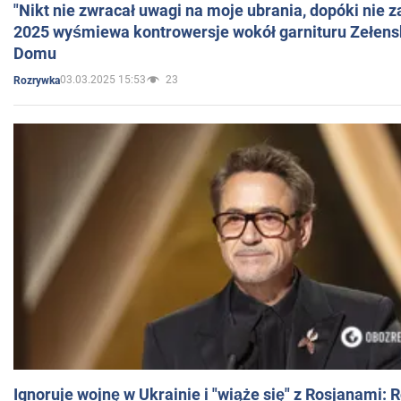
"Nikt nie zwracał uwagi na moje ubrania, dopóki nie z
2025 wyśmiewa kontrowersje wokół garnituru Zełens
Domu
03.03.2025 15:53
23
Rozrywka
Ignoruje wojnę w Ukrainie i "wiąże się" z Rosjanami: 