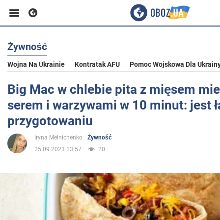
Żywność
Biznes
Wojna Na Ukrainie
Kontratak AFU
Pomoc Wojskowa Dla Ukrain
Sport
Big Mac w chlebie pita z mięsem mi
serem i warzywami w 10 minut: jest 
Rozrywka
przygotowaniu
Iryna Melnichenko
Żywność
Życie
25.09.2023 13:57
20
Polityka
Społeczeństwo