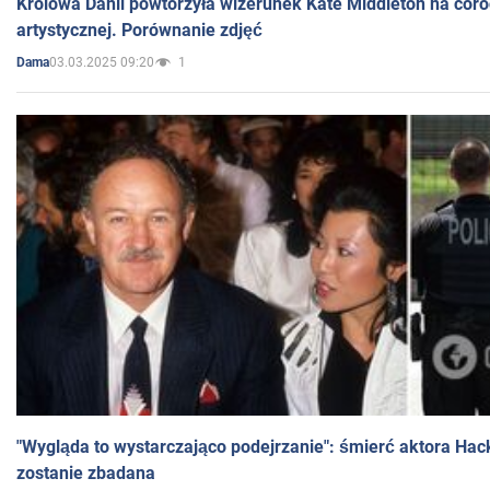
Królowa Danii powtórzyła wizerunek Kate Middleton na coro
artystycznej. Porównanie zdjęć
03.03.2025 09:20
1
Dama
"Wygląda to wystarczająco podejrzanie": śmierć aktora Hac
zostanie zbadana