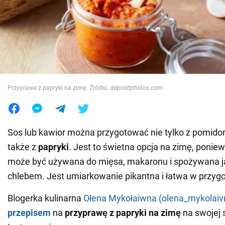
Wojna na Ukrainie
Świat
Jedzenie
Przyprawa z papryki na zimę. Źródło: depositphotos.com
Sos lub kawior można przygotować nie tylko z pomidorów
także z
papryki
. Jest to świetna opcja na zimę, ponie
może być używana do mięsa, makaronu i spożywana j
chlebem. Jest umiarkowanie pikantna i łatwa w przyg
Blogerka kulinarna
Ołena Mykołaiwna (olena_mykolai
przepisem
na
przyprawę z papryki na zimę
na swojej 