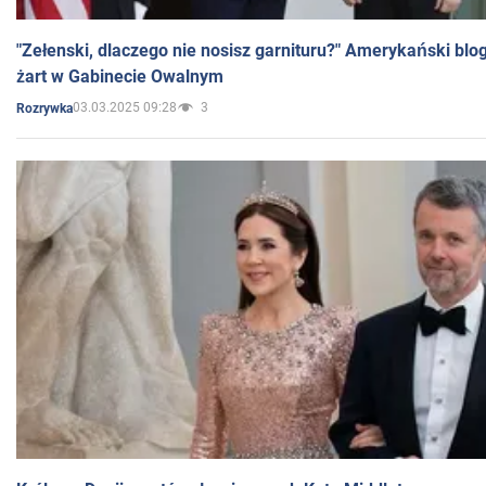
"Zełenski, dlaczego nie nosisz garnituru?" Amerykański blo
żart w Gabinecie Owalnym
03.03.2025 09:28
3
Rozrywka