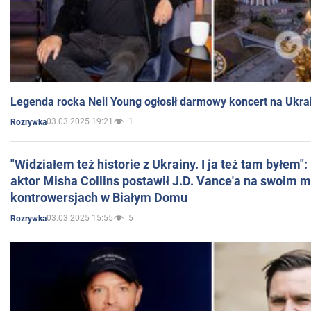
Legenda rocka Neil Young ogłosił darmowy koncert na Ukra
03.03.2025 19:21
1
Rozrywka
"Widziałem też historie z Ukrainy. I ja też tam byłem"
aktor Misha Collins postawił J.D. Vance'a na swoim m
kontrowersjach w Białym Domu
03.03.2025 15:55
5
Rozrywka