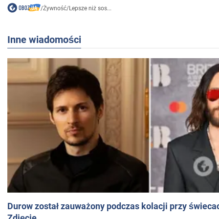
/
Żywność
/
Lepsze niż sos...
Inne wiadomości
Durow został zauważony podczas kolacji przy świeca
Zdjęcie