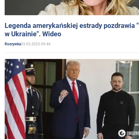
Legenda amerykańskiej estrady pozdrawia "br
w Ukrainie". Wideo
03.03.2025 09:46
Rozrywka