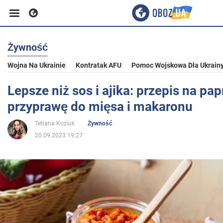
Żywność
Biznes
Wojna Na Ukrainie
Kontratak AFU
Pomoc Wojskowa Dla Ukrain
Sport
Lepsze niż sos i ajika: przepis na pa
przyprawę do mięsa i makaronu
Rozrywka
Tetiana Koziuk
Żywność
20.09.2023 19:27
Życie
Polityka
Społeczeństwo