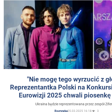
"Nie mogę tego wyrzucić z gł
Reprezentantka Polski na Konkurs
Eurowizji 2025 chwali piosenkę
Ukraina będzie reprezentowana przez zespół Zifer
05.03.2025 16:18
3
Rozrywka