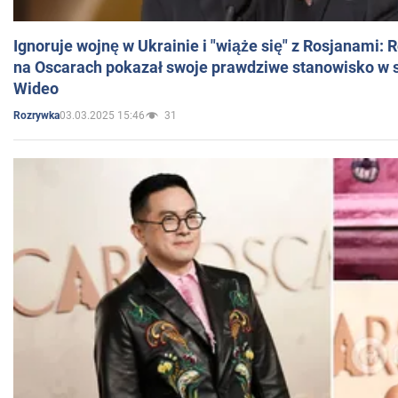
Ignoruje wojnę w Ukrainie i "wiąże się" z Rosjanami: 
na Oscarach pokazał swoje prawdziwe stanowisko w s
Wideo
03.03.2025 15:46
31
Rozrywka