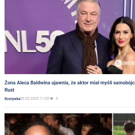
Żona Aleca Baldwina ujawnia, że aktor miał myśli samobójc
Rust
05.03.2025 11:02
3
Rozrywka