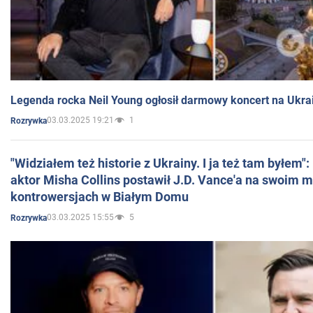
Legenda rocka Neil Young ogłosił darmowy koncert na Ukra
03.03.2025 19:21
1
Rozrywka
"Widziałem też historie z Ukrainy. I ja też tam byłem"
aktor Misha Collins postawił J.D. Vance'a na swoim m
kontrowersjach w Białym Domu
03.03.2025 15:55
5
Rozrywka