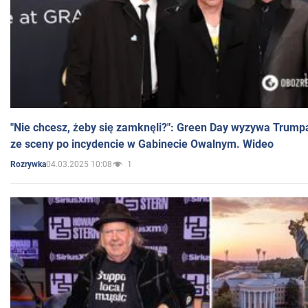
"Nie chcesz, żeby się zamknęli?": Green Day wyzywa Trump
ze sceny po incydencie w Gabinecie Owalnym. Wideo
04.03.2025 10:08
1
Rozrywka