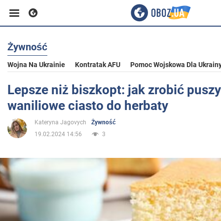
Żywność
Biznes
Wojna Na Ukrainie
Kontratak AFU
Pomoc Wojskowa Dla Ukrain
Sport
Lepsze niż biszkopt: jak zrobić pusz
waniliowe ciasto do herbaty
Rozrywka
Kateryna Jagovych
Żywność
19.02.2024 14:56
3
Życie
Polityka
Społeczeństwo