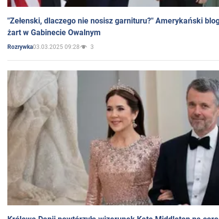
"Zełenski, dlaczego nie nosisz garnituru?" Amerykański blo
żart w Gabinecie Owalnym
03.03.2025 09:28
3
Rozrywka