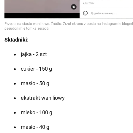
Składniki:
jajka - 2 szt
cukier - 150 g
masło - 50 g
ekstrakt waniliowy
mleko - 100 g
masło - 40 g