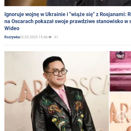
Ignoruje wojnę w Ukrainie i "wiąże się" z Rosjanami: 
na Oscarach pokazał swoje prawdziwe stanowisko w s
Wideo
03.03.2025 15:46
31
Rozrywka