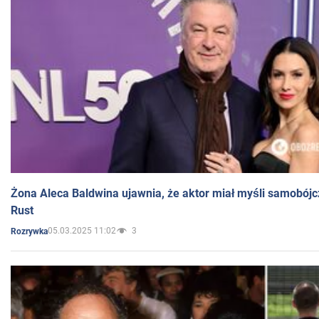
Żona Aleca Baldwina ujawnia, że aktor miał myśli samobójc
Rust
05.03.2025 11:02
3
Rozrywka