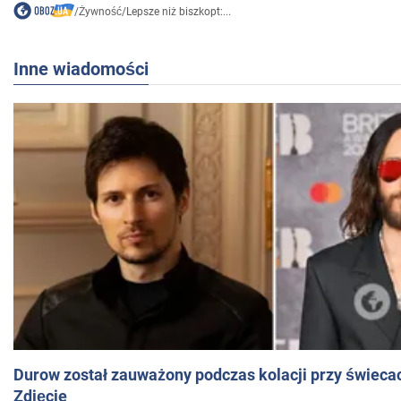
/
Żywność
/
Lepsze niż biszkopt:...
Inne wiadomości
Durow został zauważony podczas kolacji przy świeca
Zdjęcie