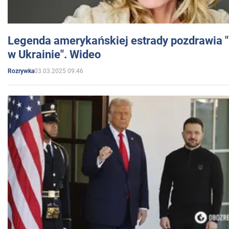
Legenda amerykańskiej estrady pozdrawia "br
w Ukrainie". Wideo
03.03.2025 09:46
Rozrywka