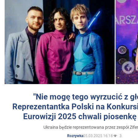
"Nie mogę tego wyrzucić z gł
Reprezentantka Polski na Konkurs
Eurowizji 2025 chwali piosenkę
Ukraina będzie reprezentowana przez zespół Zifer
05.03.2025 16:18
3
Rozrywka