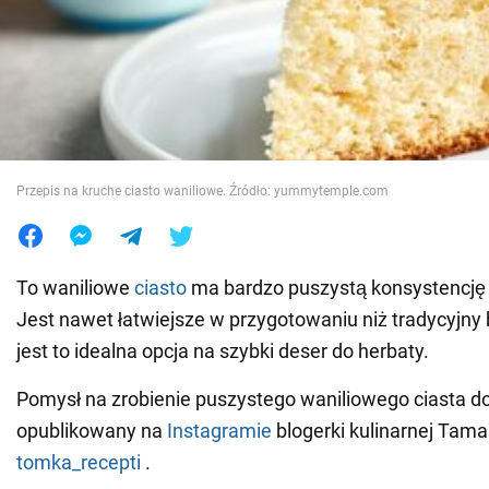
Wojna na Ukrainie
Świat
Jedzenie
Przepis na kruche ciasto waniliowe. Źródło: yummytemple.com
To waniliowe
ciasto
ma bardzo puszystą konsystencję 
Jest nawet łatwiejsze w przygotowaniu niż tradycyjny 
jest to idealna opcja na szybki deser do herbaty.
Pomysł na zrobienie puszystego waniliowego ciasta do
opublikowany na
Instagramie
blogerki kulinarnej Tam
tomka_recepti
.