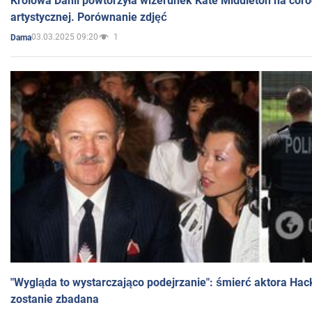
Królowa Danii powtórzyła wizerunek Kate Middleton na coro
artystycznej. Porównanie zdjęć
03.03.2025 09:20
1
Dama
"Wygląda to wystarczająco podejrzanie": śmierć aktora Hac
zostanie zbadana