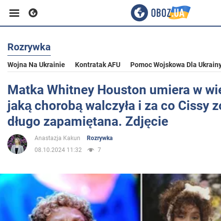
Rozrywka
Biznes
Wojna Na Ukrainie
Kontratak AFU
Pomoc Wojskowa Dla Ukrain
Sport
Matka Whitney Houston umiera w wiek
jaką chorobą walczyła i za co Cissy z
Rozrywka
długo zapamiętana. Zdjęcie
Anastazja Kakun
Rozrywka
Życie
08.10.2024 11:32
7
Polityka
Społeczeństwo