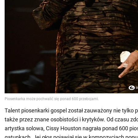
Talent piosenkarki gospel został zauważony nie tylko p
także przez znane osobistości i krytyków. Od czasu zd
artystka solowa, Cissy Houston nagrała ponad 600 pi
gatunkach. Jej głos pojawiał się w kompozycjach popu