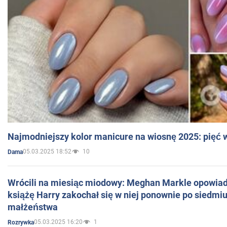
Najmodniejszy kolor manicure na wiosnę 2025: pięć
05.03.2025 18:52
10
Dama
Wrócili na miesiąc miodowy: Meghan Markle opowiada
książę Harry zakochał się w niej ponownie po siedmiu
małżeństwa
05.03.2025 16:20
1
Rozrywka