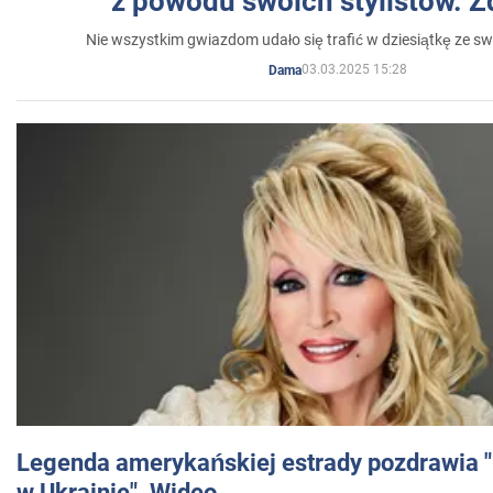
z powodu swoich stylistów. Z
Nie wszystkim gwiazdom udało się trafić w dziesiątkę ze sw
03.03.2025 15:28
Dama
Legenda amerykańskiej estrady pozdrawia "br
w Ukrainie". Wideo