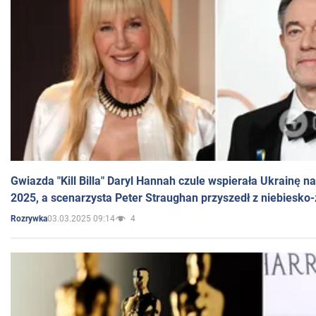
Gwiazda "Kill Billa" Daryl Hannah czule wspierała Ukrainę 
2025, a scenarzysta Peter Straughan przyszedł z niebiesko-
03.03.2025 09:14
4
Rozrywka