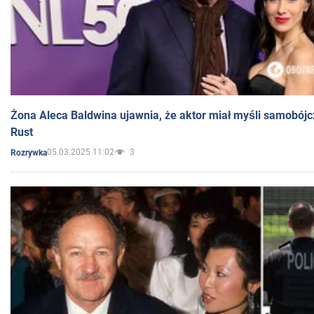
Żona Aleca Baldwina ujawnia, że aktor miał myśli samobójc
Rust
05.03.2025 11:02
3
Rozrywka