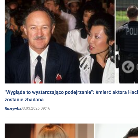
"Wygląda to wystarczająco podejrzanie": śmierć aktora Hac
zostanie zbadana
03.03.2025 09:16
Rozrywka