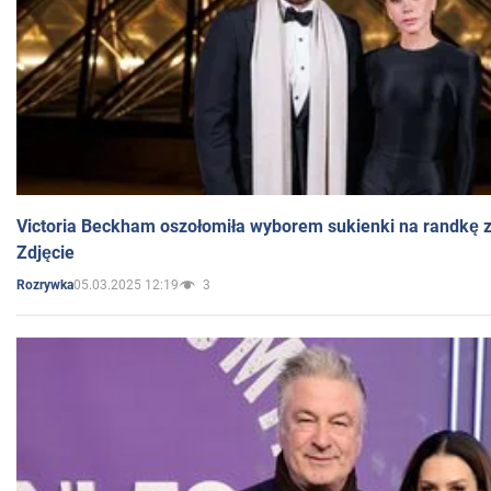
Victoria Beckham oszołomiła wyborem sukienki na randkę
Zdjęcie
05.03.2025 12:19
3
Rozrywka