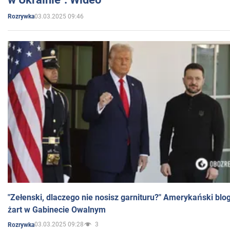
03.03.2025 09:46
Rozrywka
"Zełenski, dlaczego nie nosisz garnituru?" Amerykański blo
żart w Gabinecie Owalnym
03.03.2025 09:28
3
Rozrywka