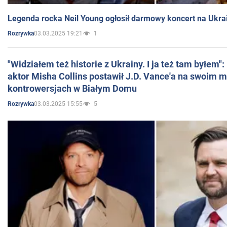
Legenda rocka Neil Young ogłosił darmowy koncert na Ukra
03.03.2025 19:21
1
Rozrywka
"Widziałem też historie z Ukrainy. I ja też tam byłem"
aktor Misha Collins postawił J.D. Vance'a na swoim m
kontrowersjach w Białym Domu
03.03.2025 15:55
5
Rozrywka