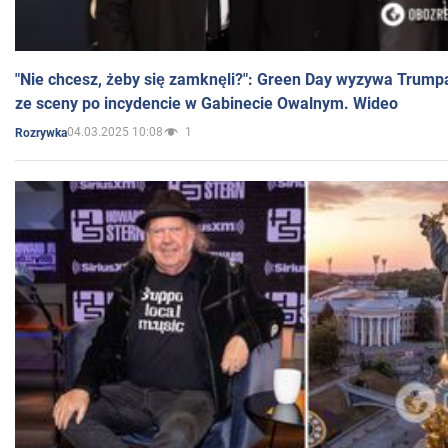
"Nie chcesz, żeby się zamknęli?": Green Day wyzywa Trump
ze sceny po incydencie w Gabinecie Owalnym. Wideo
04.03.2025 10:08
1
Rozrywka