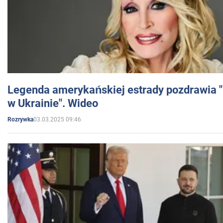
Legenda amerykańskiej estrady pozdrawia "br
w Ukrainie". Wideo
03.03.2025 09:46
Rozrywka