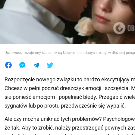
Wojna na Ukrainie
Świat
Jedzenie
Uczciwość i wzajemny szacunek są kluczem do udanych relacji w dłuższej persp
Rozpoczęcie nowego związku to bardzo ekscytujący 
Chcesz w pełni poczuć dreszczyk emocji i szczęścia. 
się ponieść emocjom i popełniać błędy. Przegapić wiel
sygnałów lub po prostu przedwcześnie się wypalić.
Ale czy można uniknąć tych problemów? Psychologowi
że tak. Aby to zrobić, należy przestrzegać pewnych za