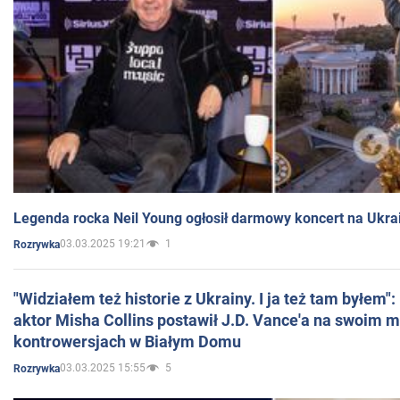
Legenda rocka Neil Young ogłosił darmowy koncert na Ukra
03.03.2025 19:21
1
Rozrywka
"Widziałem też historie z Ukrainy. I ja też tam byłem"
aktor Misha Collins postawił J.D. Vance'a na swoim m
kontrowersjach w Białym Domu
03.03.2025 15:55
5
Rozrywka