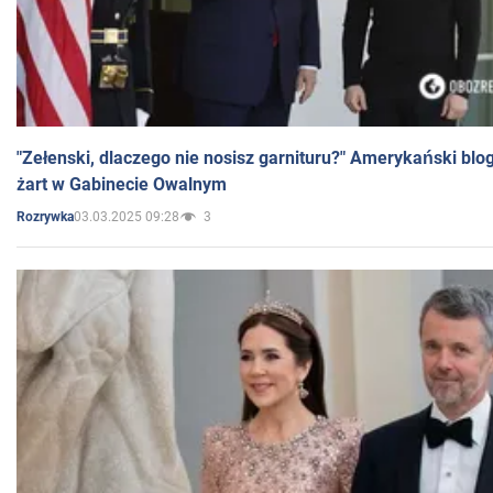
"Zełenski, dlaczego nie nosisz garnituru?" Amerykański blo
żart w Gabinecie Owalnym
03.03.2025 09:28
3
Rozrywka