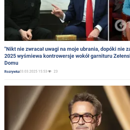
"Nikt nie zwracał uwagi na moje ubrania, dopóki nie z
2025 wyśmiewa kontrowersje wokół garnituru Zełens
Domu
03.03.2025 15:53
23
Rozrywka