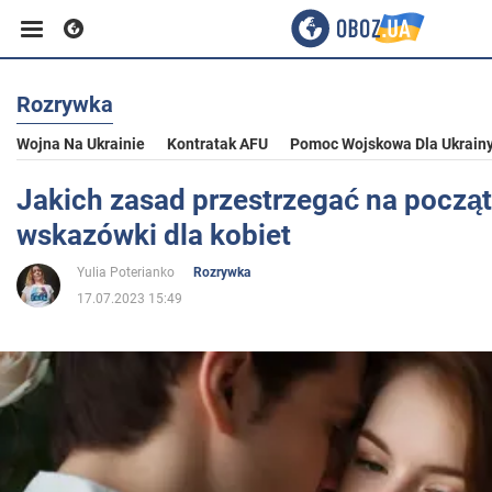
Rozrywka
Biznes
Wojna Na Ukrainie
Kontratak AFU
Pomoc Wojskowa Dla Ukrain
Sport
Jakich zasad przestrzegać na począ
wskazówki dla kobiet
Rozrywka
Yulia Poterianko
Rozrywka
17.07.2023 15:49
Życie
Polityka
Społeczeństwo