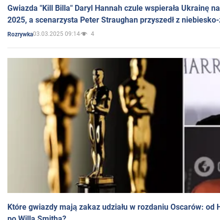
Gwiazda "Kill Billa" Daryl Hannah czule wspierała Ukrainę 
2025, a scenarzysta Peter Straughan przyszedł z niebiesko-
03.03.2025 09:14
4
Rozrywka
Które gwiazdy mają zakaz udziału w rozdaniu Oscarów: od 
po Willa Smitha?