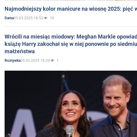
Najmodniejszy kolor manicure na wiosnę 2025: pięć
05.03.2025 18:52
10
Dama
Wrócili na miesiąc miodowy: Meghan Markle opowiada
książę Harry zakochał się w niej ponownie po siedmiu
małżeństwa
05.03.2025 16:20
1
Rozrywka