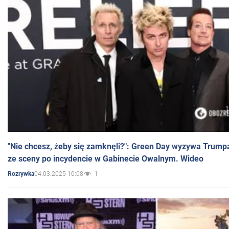
"Nie chcesz, żeby się zamknęli?": Green Day wyzywa Trump
ze sceny po incydencie w Gabinecie Owalnym. Wideo
04.03.2025 10:08
1
Rozrywka