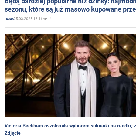
Będą bardziej popularne niż dżinsy: najmod
sezonu, które są już masowo kupowane przez
05.03.2025 16:16
4
Dama
Victoria Beckham oszołomiła wyborem sukienki na randkę
Zdjęcie