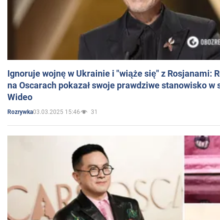
Ignoruje wojnę w Ukrainie i "wiąże się" z Rosjanami: 
na Oscarach pokazał swoje prawdziwe stanowisko w s
Wideo
03.03.2025 15:46
31
Rozrywka