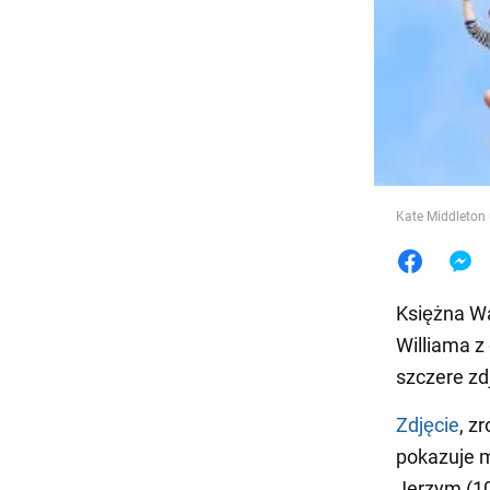
Jedzeni
Kate Middleton
Księżna Wa
Williama z
szczere zd
Zdjęcie
, z
pokazuje 
Jerzym (10 