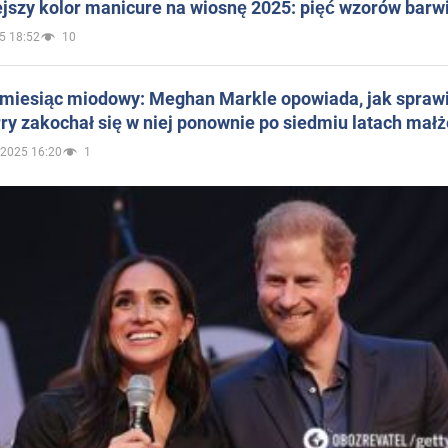
jszy kolor manicure na wiosnę 2025: pięć wzorów barw
5 18:52
10
 miesiąc miodowy: Meghan Markle opowiada, jak sprawi
ry zakochał się w niej ponownie po siedmiu latach mał
.2025 16:20
1