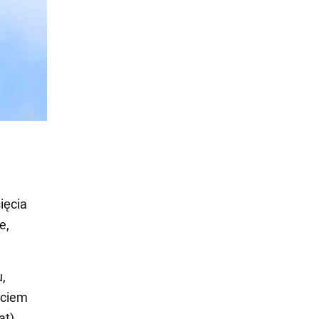
ięcia
e,
,
ęciem
at).