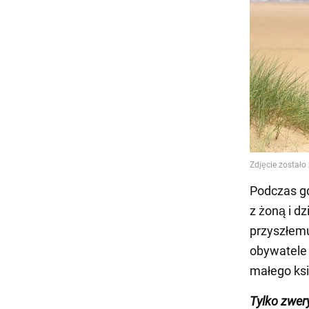
Podczas gd
z żoną i d
przyszłem
obywatele 
małego ksi
Tylko zwer