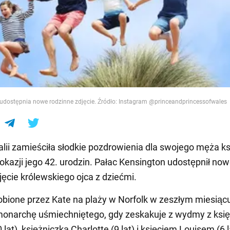
e
 udostępnia nowe rodzinne zdjęcie. Źródło: Instagram @princeandprincessofwales
lii zamieściła słodkie pozdrowienia dla swojego męża ks
 okazji jego 42. urodzin. Pałac Kensington udostępnił now
jęcie królewskiego ojca z dziećmi.
robione przez Kate na plaży w Norfolk w zeszłym miesiącu
monarchę uśmiechniętego, gdy zeskakuje z wydmy z ksi
lat), księżniczką Charlotte (9 lat) i księciem Louisem (6 l