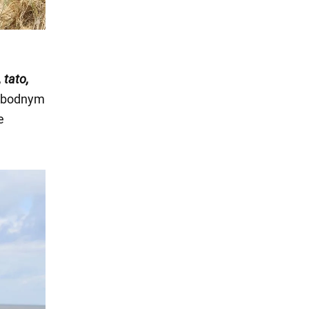
 tato,
swobodnym
e