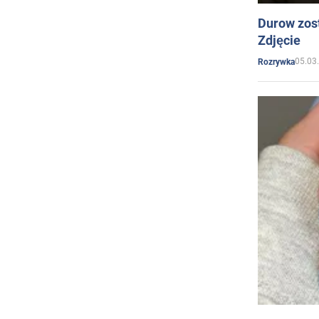
Durow zost
Zdjęcie
05.03
Rozrywka