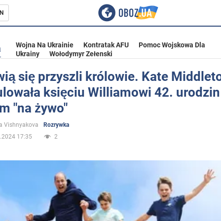
N
Wojna Na Ukrainie
Kontratak AFU
Pomoc Wojskowa Dla
a
Ukrainy
Wołodymyr Zełenski
ią się przyszli królowie. Kate Middlet
lowała księciu Williamowi 42. urodzin
ka
em "na żywo"
a Vishnyakova
Rozrywka
.2024 17:35
2
eństwo
a Ukrainie