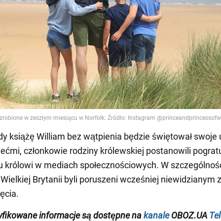
y książę William bez wątpienia będzie świętował swoje 
ziećmi, członkowie rodziny królewskiej postanowili pogra
u królowi w mediach społecznościowych. W szczególnoś
Wielkiej Brytanii byli poruszeni wcześniej niewidzianym 
ęcia.
yfikowane informacje są dostępne na
kanale
OBOZ.UA
Te