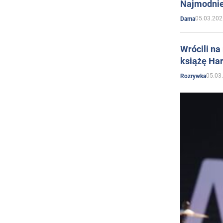
Najmodnie
05.03.202
Dama
Wrócili na
książę Har
05.03
Rozrywka