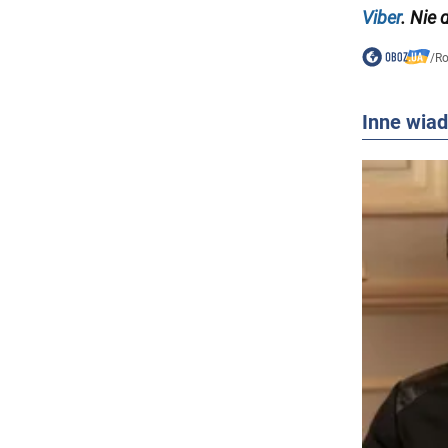
Viber
. Nie 
/
Ro
Inne wia