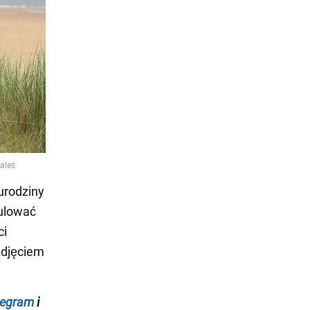
urodziny
tulować
ci
zdjęciem
legram
i