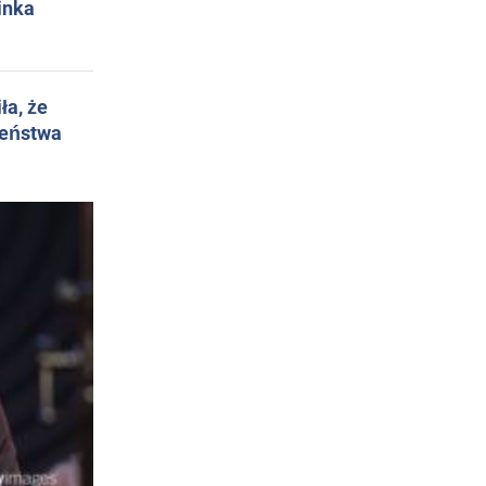
inka
ła, że
żeństwa