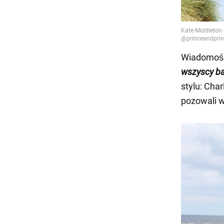
Wiadomość
wszyscy
ba
stylu: Char
pozowali w 