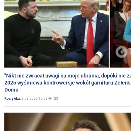
"Nikt nie zwracał uwagi na moje ubrania, dopóki nie z
2025 wyśmiewa kontrowersje wokół garnituru Zełens
Domu
03.03.2025 15:53
23
Rozrywka