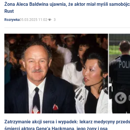
Żona Aleca Baldwina ujawnia, że aktor miał myśli samobójc
Rust
05.03.2025 11:02
3
Rozrywka
Zatrzymanie akcji serca i wypadek: lekarz medycyny przedst
śmierci aktora Gene'a Hackmana, jego żony i psa