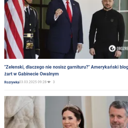
"Zełenski, dlaczego nie nosisz garnituru?" Amerykański blo
żart w Gabinecie Owalnym
03.03.2025 09:28
3
Rozrywka