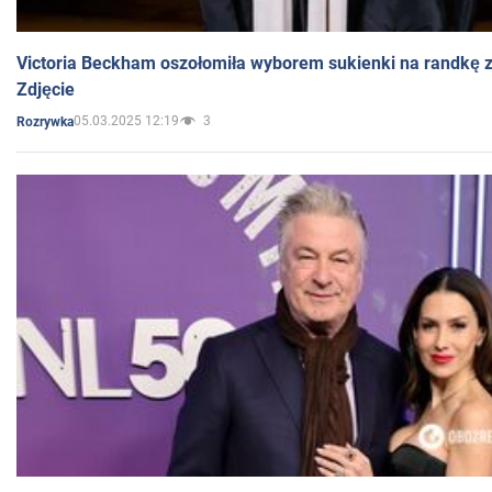
Victoria Beckham oszołomiła wyborem sukienki na randkę
Zdjęcie
05.03.2025 12:19
3
Rozrywka