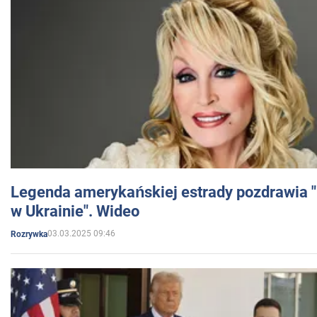
Legenda amerykańskiej estrady pozdrawia "br
w Ukrainie". Wideo
03.03.2025 09:46
Rozrywka