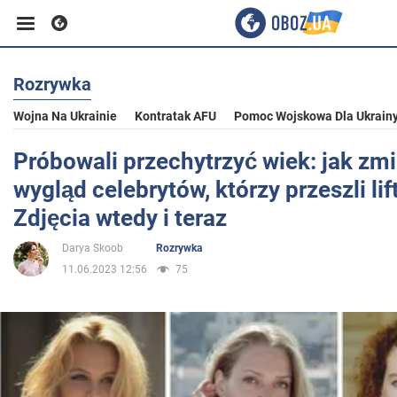
Rozrywka
Biznes
Wojna Na Ukrainie
Kontratak AFU
Pomoc Wojskowa Dla Ukrain
Sport
Próbowali przechytrzyć wiek: jak zmi
wygląd celebrytów, którzy przeszli lif
Rozrywka
Zdjęcia wtedy i teraz
Darya Skoob
Rozrywka
Życie
11.06.2023 12:56
75
Polityka
Społeczeństwo