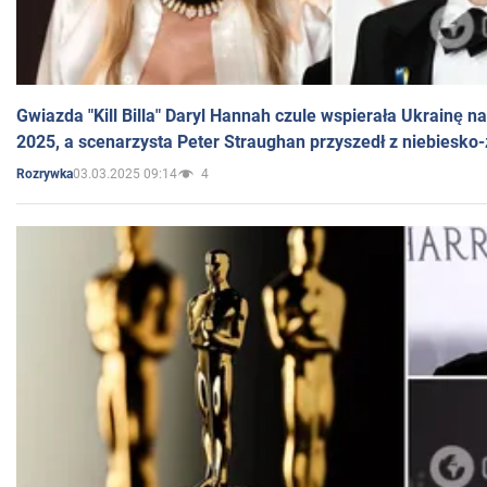
Gwiazda "Kill Billa" Daryl Hannah czule wspierała Ukrainę 
2025, a scenarzysta Peter Straughan przyszedł z niebiesko-
03.03.2025 09:14
4
Rozrywka