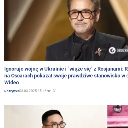
Ignoruje wojnę w Ukrainie i "wiąże się" z Rosjanami: 
na Oscarach pokazał swoje prawdziwe stanowisko w s
Wideo
03.03.2025 15:46
31
Rozrywka