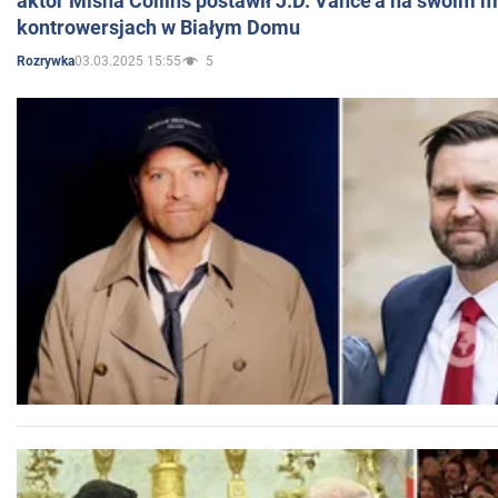
aktor Misha Collins postawił J.D. Vance'a na swoim m
kontrowersjach w Białym Domu
03.03.2025 15:55
5
Rozrywka