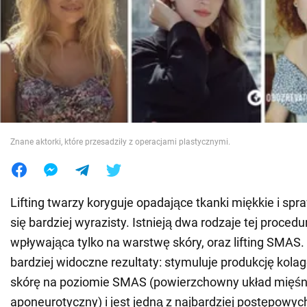
Wojna na Ukrainie
Świat
Jedzenie
Znane aktorki, które przesadziły z operacjami plastycznymi.
Lifting twarzy koryguje opadające tkanki miękkie i spra
się bardziej wyrazisty. Istnieją dwa rodzaje tej procedu
wpływająca tylko na warstwę skóry, oraz lifting SMAS.
bardziej widoczne rezultaty: stymuluje produkcję kol
skórę na poziomie SMAS (powierzchowny układ mięśn
aponeurotyczny) i jest jedną z najbardziej postępowy