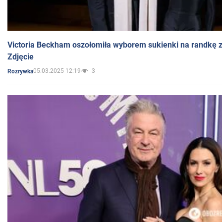
Victoria Beckham oszołomiła wyborem sukienki na randkę
Zdjęcie
05.03.2025 12:19
3
Rozrywka