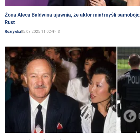
Żona Aleca Baldwina ujawnia, że aktor miał myśli samobójc
Rust
05.03.2025 11:02
3
Rozrywka