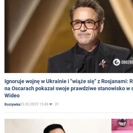
Ignoruje wojnę w Ukrainie i "wiąże się" z Rosjanami: 
na Oscarach pokazał swoje prawdziwe stanowisko w s
Wideo
03.03.2025 15:46
31
Rozrywka