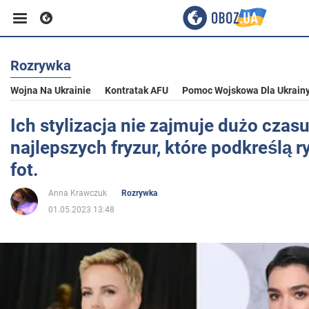
Rozrywka
Biznes
Wojna Na Ukrainie
Kontratak AFU
Pomoc Wojskowa Dla Ukrain
Sport
Ich stylizacja nie zajmuje dużo czasu
najlepszych fryzur, które podkreślą r
Rozrywka
fot.
Anna Krawczuk
Rozrywka
Życie
01.05.2023 13:48
Polityka
Społeczeństwo