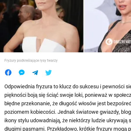
Wojna na Ukrainie
Świat
Jedzenie
Fryzury podkreślające rysy twarzy
Odpowiednia fryzura to klucz do sukcesu i pewności si
piękności boją się ściąć swoje loki, ponieważ w społe
błędne przekonanie, że długość włosów jest bezpośre
poziomem kobiecości. Jednak światowe gwiazdy, blog
ikony stylu udowadniają, że niektórzy ludzie ukrywają 
długimi pasmami. Przykładowo, krótkie fryzury mogą p