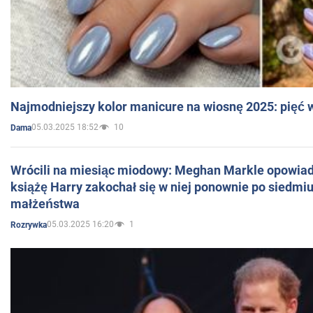
Najmodniejszy kolor manicure na wiosnę 2025: pięć
05.03.2025 18:52
10
Dama
Wrócili na miesiąc miodowy: Meghan Markle opowiada
książę Harry zakochał się w niej ponownie po siedmiu
małżeństwa
05.03.2025 16:20
1
Rozrywka