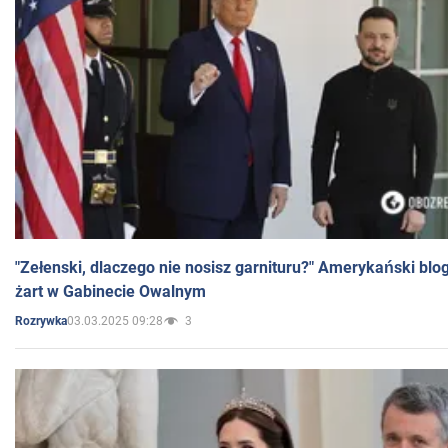
"Zełenski, dlaczego nie nosisz garnituru?" Amerykański blo
żart w Gabinecie Owalnym
03.03.2025 09:28
3
Rozrywka