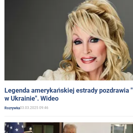
Legenda amerykańskiej estrady pozdrawia "br
w Ukrainie". Wideo
03.03.2025 09:46
Rozrywka