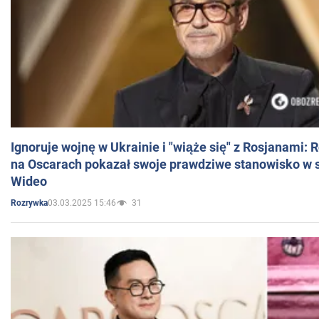
Ignoruje wojnę w Ukrainie i "wiąże się" z Rosjanami: 
na Oscarach pokazał swoje prawdziwe stanowisko w s
Wideo
03.03.2025 15:46
31
Rozrywka