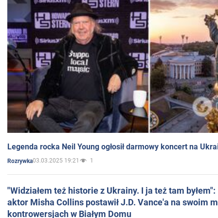
Legenda rocka Neil Young ogłosił darmowy koncert na Ukra
03.03.2025 19:21
1
Rozrywka
"Widziałem też historie z Ukrainy. I ja też tam byłem"
aktor Misha Collins postawił J.D. Vance'a na swoim m
kontrowersjach w Białym Domu