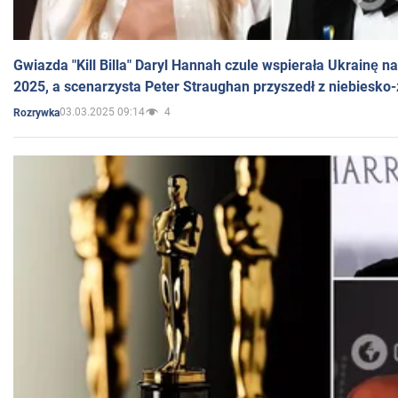
Gwiazda "Kill Billa" Daryl Hannah czule wspierała Ukrainę 
2025, a scenarzysta Peter Straughan przyszedł z niebiesko-
03.03.2025 09:14
4
Rozrywka