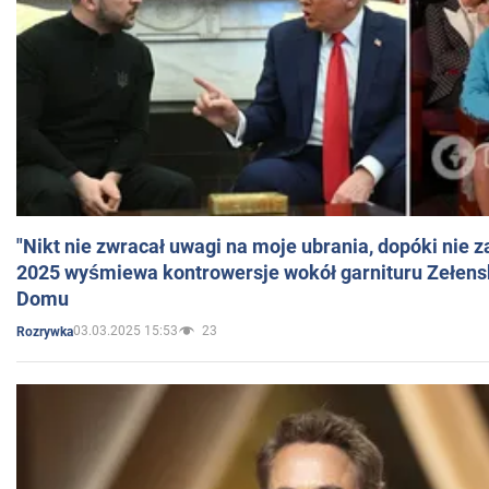
"Nikt nie zwracał uwagi na moje ubrania, dopóki nie z
2025 wyśmiewa kontrowersje wokół garnituru Zełens
Domu
03.03.2025 15:53
23
Rozrywka