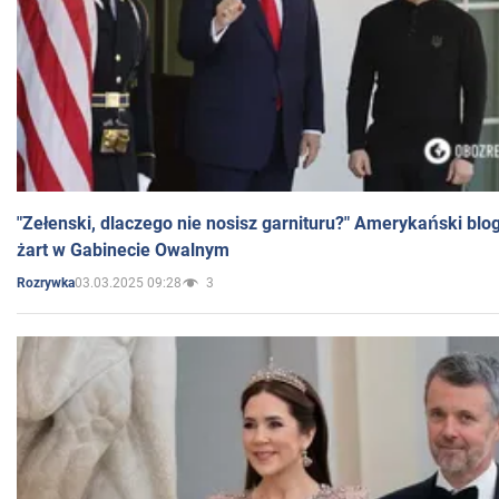
"Zełenski, dlaczego nie nosisz garnituru?" Amerykański blo
żart w Gabinecie Owalnym
03.03.2025 09:28
3
Rozrywka