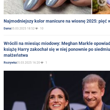
Najmodniejszy kolor manicure na wiosnę 2025: pięć
05.03.2025 18:52
10
Dama
Wrócili na miesiąc miodowy: Meghan Markle opowiada
książę Harry zakochał się w niej ponownie po siedmiu
małżeństwa
05.03.2025 16:20
1
Rozrywka