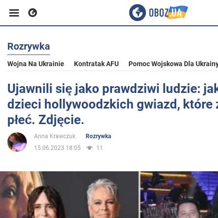
Rozrywka
Biznes
Wojna Na Ukrainie
Kontratak AFU
Pomoc Wojskowa Dla Ukrain
Sport
Ujawnili się jako prawdziwi ludzie: j
dzieci hollywoodzkich gwiazd, które 
Rozrywka
płeć. Zdjęcie.
Anna Krawczuk
Rozrywka
Życie
15.06.2023 18:05
11
Polityka
Społeczeństwo