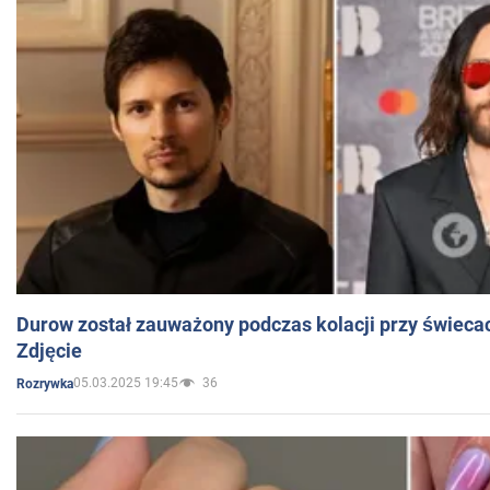
Durow został zauważony podczas kolacji przy świeca
Zdjęcie
05.03.2025 19:45
36
Rozrywka