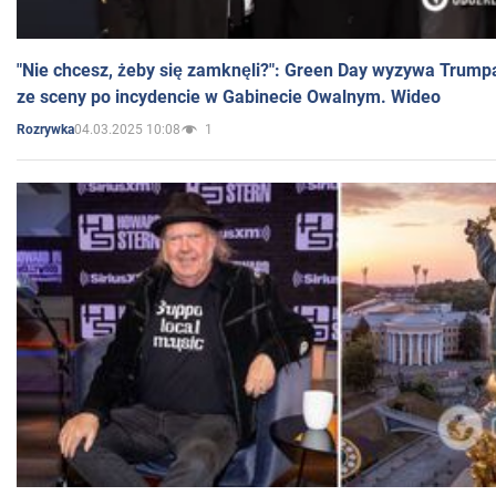
"Nie chcesz, żeby się zamknęli?": Green Day wyzywa Trump
ze sceny po incydencie w Gabinecie Owalnym. Wideo
04.03.2025 10:08
1
Rozrywka