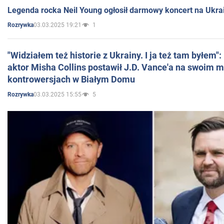
Legenda rocka Neil Young ogłosił darmowy koncert na Ukra
03.03.2025 19:21
1
Rozrywka
"Widziałem też historie z Ukrainy. I ja też tam byłem"
aktor Misha Collins postawił J.D. Vance'a na swoim m
kontrowersjach w Białym Domu
03.03.2025 15:55
5
Rozrywka