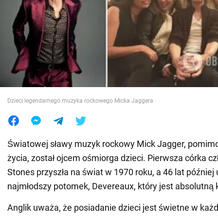
Wojna na Ukrainie
Świat
Jedzenie
Dzieci legendarnego muzyka rockowego Micka Jaggera
Światowej sławy muzyk rockowy Mick Jagger, pomimo
życia, został ojcem ośmiorga dzieci. Pierwsza córka cz
Stones przyszła na świat w 1970 roku, a 46 lat później u
najmłodszy potomek, Devereaux, który jest absolutną k
Anglik uważa, że posiadanie dzieci jest świetne w ka