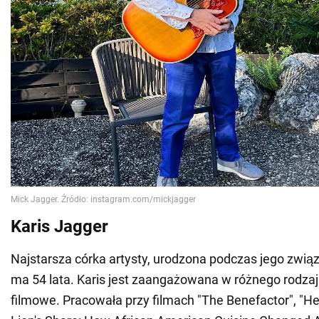
Karis Jagger
Najstarsza córka artysty, urodzona podczas jego zwią
ma 54 lata. Karis jest zaangażowana w różnego rodzaj
filmowe. Pracowała przy filmach "The Benefactor", "He