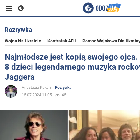
Rozrywka
Biznes
Wojna Na Ukrainie
Kontratak AFU
Pomoc Wojskowa Dla Ukrain
Sport
Najmłodsze jest kopią swojego ojca.
8 dzieci legendarnego muzyka rock
Rozrywka
Jaggera
Anastazja Kakun
Rozrywka
Życie
15.07.2024 11:05
45
Polityka
Społeczeństwo