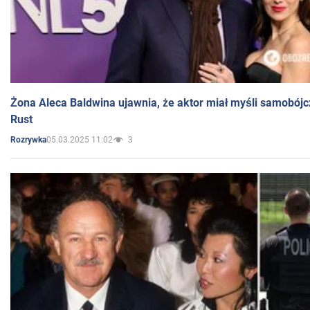
Żona Aleca Baldwina ujawnia, że aktor miał myśli samobójc
Rust
05.03.2025 11:02
3
Rozrywka