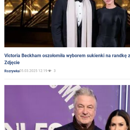
Victoria Beckham oszołomiła wyborem sukienki na randkę
Zdjęcie
05.03.2025 12:19
3
Rozrywka