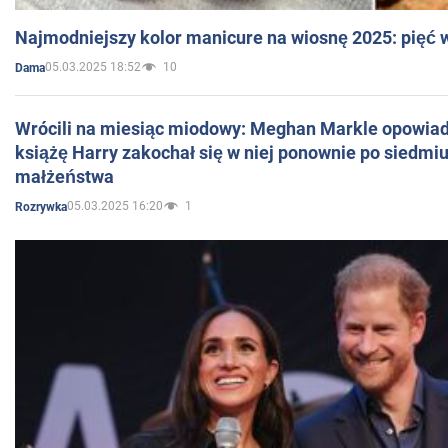
Najmodniejszy kolor manicure na wiosnę 2025: pięć
05.03.2025 18:52
10
Dama
Wrócili na miesiąc miodowy: Meghan Markle opowiada
książę Harry zakochał się w niej ponownie po siedmiu
małżeństwa
05.03.2025 16:20
1
Rozrywka