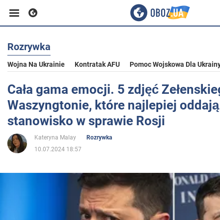
Rozrywka
Biznes
Wojna Na Ukrainie
Kontratak AFU
Pomoc Wojskowa Dla Ukrain
Sport
Cała gama emocji. 5 zdjęć Zełenski
Waszyngtonie, które najlepiej oddają
Rozrywka
stanowisko w sprawie Rosji
Kateryna Malay
Rozrywka
Życie
10.07.2024 18:57
Polityka
Społeczeństwo