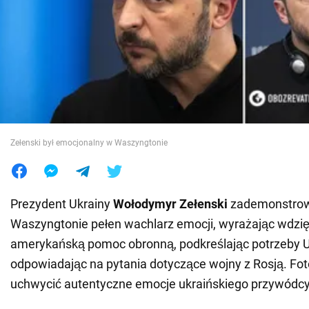
Wojna na Ukrainie
Świat
Jedzenie
Zełenski był emocjonalny w Waszyngtonie
Prezydent Ukrainy
Wołodymyr Zełenski
zademonstrow
Waszyngtonie pełen wachlarz emocji, wyrażając wdzi
amerykańską pomoc obronną, podkreślając potrzeby Uk
odpowiadając na pytania dotyczące wojny z Rosją. Fot
uchwycić autentyczne emocje ukraińskiego przywódcy