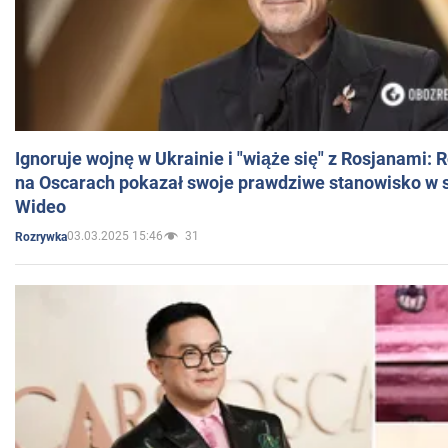
Ignoruje wojnę w Ukrainie i "wiąże się" z Rosjanami: 
na Oscarach pokazał swoje prawdziwe stanowisko w s
Wideo
03.03.2025 15:46
31
Rozrywka