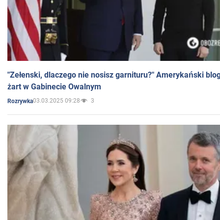
"Zełenski, dlaczego nie nosisz garnituru?" Amerykański blo
żart w Gabinecie Owalnym
03.03.2025 09:28
3
Rozrywka