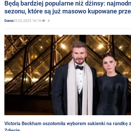
Będą bardziej popularne niż dżinsy: najmod
sezonu, które są już masowo kupowane przez
05.03.2025 16:16
4
Dama
Victoria Beckham oszołomiła wyborem sukienki na randkę
Zdjęcie