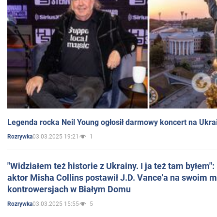
Legenda rocka Neil Young ogłosił darmowy koncert na Ukra
03.03.2025 19:21
1
Rozrywka
"Widziałem też historie z Ukrainy. I ja też tam byłem"
aktor Misha Collins postawił J.D. Vance'a na swoim m
kontrowersjach w Białym Domu
03.03.2025 15:55
5
Rozrywka