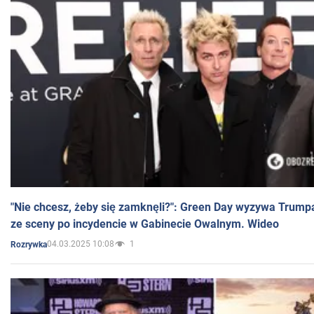
"Nie chcesz, żeby się zamknęli?": Green Day wyzywa Trump
ze sceny po incydencie w Gabinecie Owalnym. Wideo
04.03.2025 10:08
1
Rozrywka