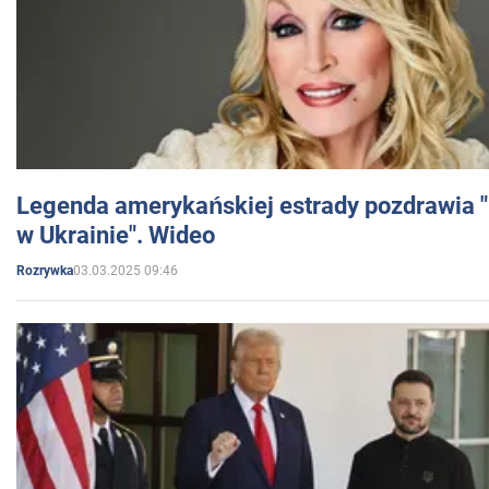
Legenda amerykańskiej estrady pozdrawia "br
w Ukrainie". Wideo
03.03.2025 09:46
Rozrywka