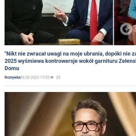
"Nikt nie zwracał uwagi na moje ubrania, dopóki nie z
2025 wyśmiewa kontrowersje wokół garnituru Zełens
Domu
03.03.2025 15:53
23
Rozrywka