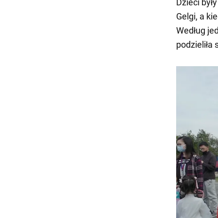
Dzieci był
Gelgi, a k
Według jed
podzieliła