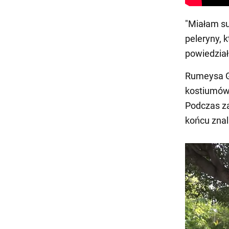
"Miałam su
peleryny, 
powiedział
Rumeysa Ge
kostiumów,
Podczas za
końcu znal