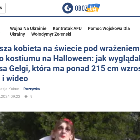
N
Wojna Na Ukrainie
Kontratak AFU
Pomoc Wojskowa Dla
a
Ukrainy
Wołodymyr Zełenski
sza kobieta na świecie pod wrażeniem
o kostiumu na Halloween: jak wygląda
ka
a Gelgi, która ma ponad 215 cm wzro
 i wideo
azja Kakun
Rozrywka
.2024 09:22
9
eństwo
a Ukrainie