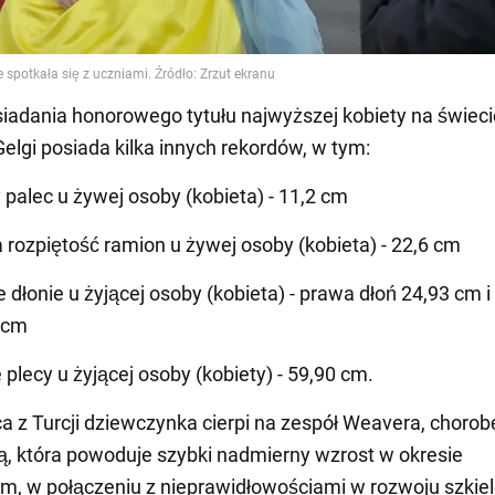
iadania honorowego tytułu najwyższej kobiety na świeci
lgi posiada kilka innych rekordów, w tym:
 palec u żywej osoby (kobieta) - 11,2 cm
 rozpiętość ramion u żywej osoby (kobieta) - 22,6 cm
 dłonie u żyjącej osoby (kobieta) - prawa dłoń 24,93 cm i
 cm
 plecy u żyjącej osoby (kobiety) - 59,90 cm.
 z Turcji dziewczynka cierpi na zespół Weavera, chorob
, która powoduje szybki nadmierny wzrost w okresie
, w połączeniu z nieprawidłowościami w rozwoju szkiele