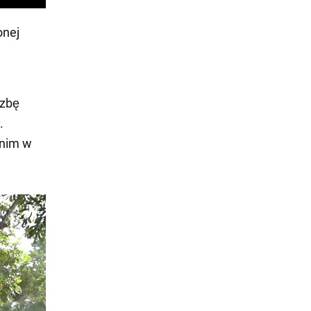
onej
czbę
.
anim w