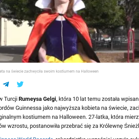
e
eta na świecie zachwyciła swoim kostiumem na Halloween
 Turcji
Rumeysa Gelgi
, która 10 lat temu została wpisa
ordów Guinnessa jako najwyższa kobieta na świecie, zac
inalnym kostiumem na Halloween. 27-latka, która mierz
w wzrostu, postanowiła przebrać się za Królewnę Śnież