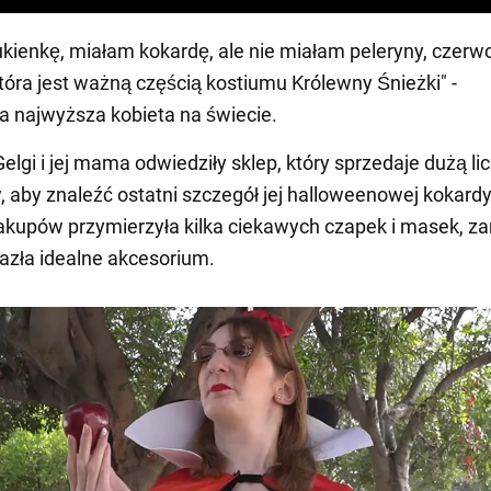
kienkę, miałam kokardę, ale nie miałam peleryny, czerw
która jest ważną częścią kostiumu Królewny Śnieżki" -
a najwyższa kobieta na świecie.
lgi i jej mama odwiedziły sklep, który sprzedaje dużą li
 aby znaleźć ostatni szczegół jej halloweenowej kokardy
kupów przymierzyła kilka ciekawych czapek i masek, z
azła idealne akcesorium.