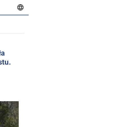
ła
stu.