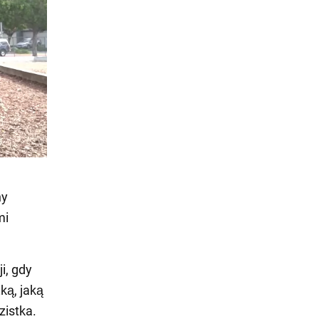
ny
mi
i, gdy
ą, jaką
zistka.