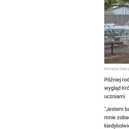
Później ro
wygląd Kró
uczniami.
"Jestem ba
mnie zoba
kiedykolwie