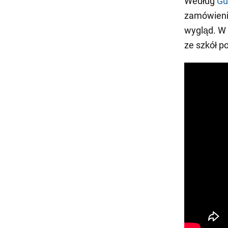
Według
Gu
zamówienie
wygląd. W 
ze szkół 