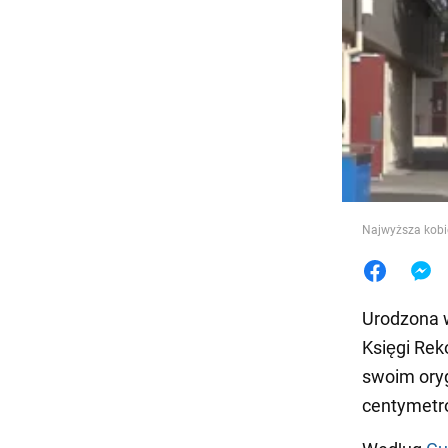
Jedzeni
Najwyższa kobi
Urodzona w
Księgi Rek
swoim oryg
centymetró