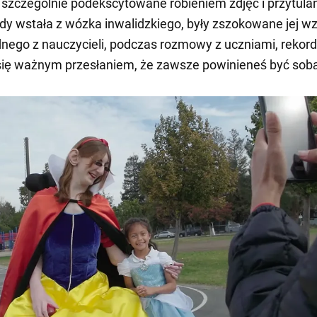
y szczególnie podekscytowane robieniem zdjęć i przytul
iedy wstała z wózka inwalidzkiego, były zszokowane jej w
nego z nauczycieli, podczas rozmowy z uczniami, rekord
 się ważnym przesłaniem, że zawsze powinieneś być sob