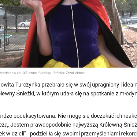
dowita Turczynka przebrała się w swój upragniony i ideal
lewny Śnieżki, w którym udała się na spotkanie z młody
rdzo podekscytowana. Nie mogę się doczekać ich reakcj
czą. Jestem prawdopodobnie najwyższą Królewną Śnieżk
k widzieli" - podzieliła się swoimi przemyśleniami rekord