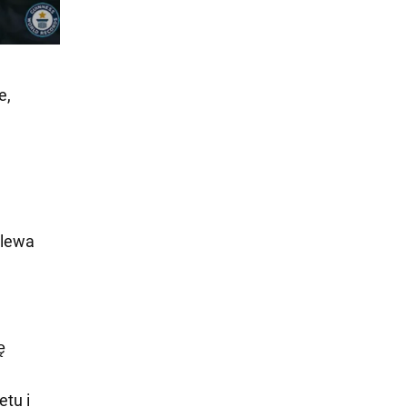
e,
 lewa
ę
tu i