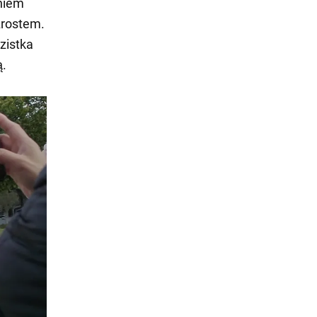
aniem
zrostem.
zistka
ą.