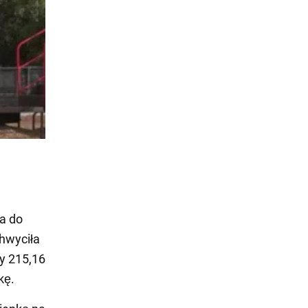
na do
hwyciła
y 215,16
kę.