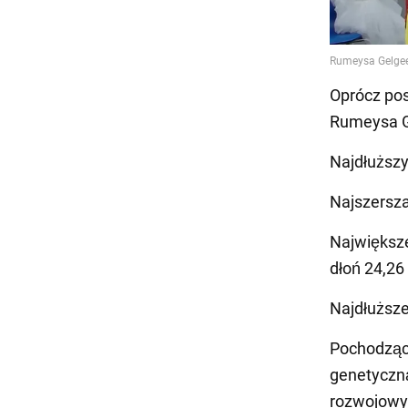
Oprócz pos
Rumeysa Ge
Najdłuższy
Najszersza
Największe
dłoń 24,26
Najdłuższe
Pochodząca
genetyczną
rozwojowym