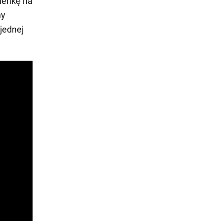
kienkę na
ny
 jednej