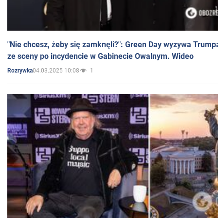
"Nie chcesz, żeby się zamknęli?": Green Day wyzywa Trump
ze sceny po incydencie w Gabinecie Owalnym. Wideo
04.03.2025 10:08
1
Rozrywka