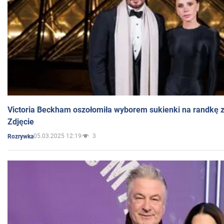
Victoria Beckham oszołomiła wyborem sukienki na randkę
Zdjęcie
05.03.2025 12:19
3
Rozrywka