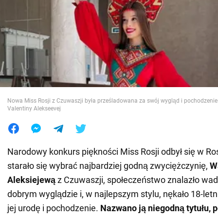
Wojna na Ukrainie
Świat
Jedzenie
Nowa Miss Rosji z Czuwaszji była prześladowana za swój wygląd i pochodzenie.
Valentiny Alekseevej
Narodowy konkurs piękności Miss Rosji odbył się w Rosj
starało się wybrać najbardziej godną zwyciężczynię,
W
Aleksiejewą
z Czuwaszji, społeczeństwo znalazło wad
dobrym wyglądzie i, w najlepszym stylu, nękało 18-let
jej urodę i pochodzenie.
Nazwano ją niegodną tytułu,