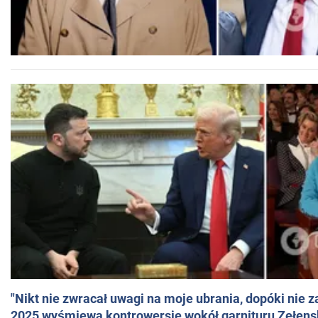
"Nikt nie zwracał uwagi na moje ubrania, dopóki nie z
2025 wyśmiewa kontrowersje wokół garnituru Zełens