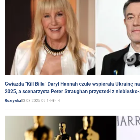
Gwiazda "Kill Billa" Daryl Hannah czule wspierała Ukrainę 
2025, a scenarzysta Peter Straughan przyszedł z niebiesko-
03.03.2025 09:14
4
Rozrywka