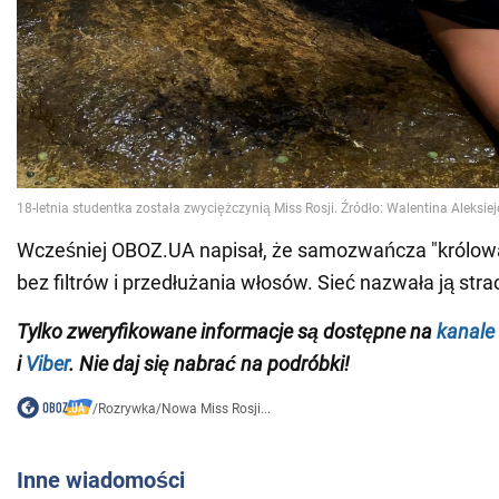
Wcześniej OBOZ.UA napisał, że samozwańcza "królowa
bez filtrów i przedłużania włosów. Sieć nazwała ją str
Tylko zweryfikowane informacje są dostępne na
kanale
i
Viber
. Nie daj się nabrać na podróbki!
/
Rozrywka
/
Nowa Miss Rosji...
Inne wiadomości