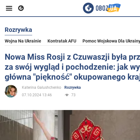
Rozrywka
Biznes
Wojna Na Ukrainie
Kontratak AFU
Pomoc Wojskowa Dla Ukrain
Sport
Nowa Miss Rosji z Czuwaszji była p
za swój wygląd i pochodzenie: jak w
Rozrywka
główna "piękność" okupowanego kraj
Katerina Galushchenko
Rozrywka
Życie
07.10.2024 13:46
73
Polityka
Społeczeństwo