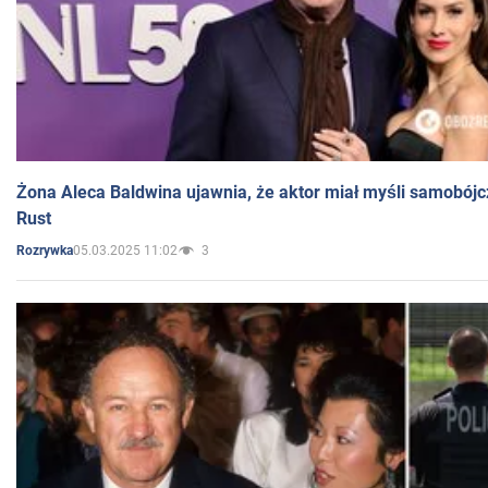
Żona Aleca Baldwina ujawnia, że aktor miał myśli samobójc
Rust
05.03.2025 11:02
3
Rozrywka