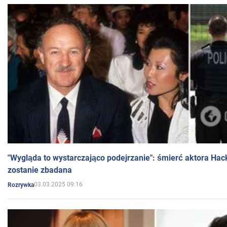
"Wygląda to wystarczająco podejrzanie": śmierć aktora Hac
zostanie zbadana
03.03.2025 09:16
Rozrywka