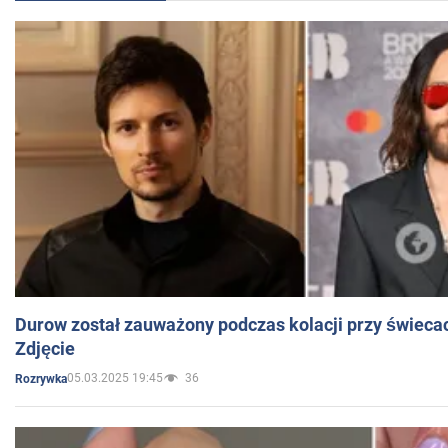
Durow został zauważony podczas kolacji przy świeca
Zdjęcie
05.03.2025 19:45
36
Rozrywka