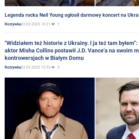
Legenda rocka Neil Young ogłosił darmowy koncert na Ukra
03.03.2025 19:21
1
Rozrywka
"Widziałem też historie z Ukrainy. I ja też tam byłem"
aktor Misha Collins postawił J.D. Vance'a na swoim m
kontrowersjach w Białym Domu
03.03.2025 15:55
5
Rozrywka