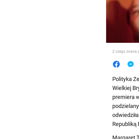
Jedzeni
Z czego znana j
Polityka Ż
Wielkiej B
premiera w
podzielany
odwiedziła
Republiką 
Margaret T