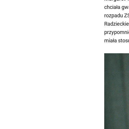
chciała gw
rozpadu ZS
Radzieckie
przypomnie
miała stos