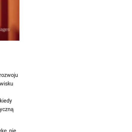
 rozwoju
owisku
kiedy
tyczną
kę, nie