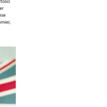
tości
er
 nie
emier,