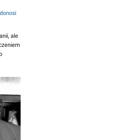
donosi
nii, ale
dczeniem
o