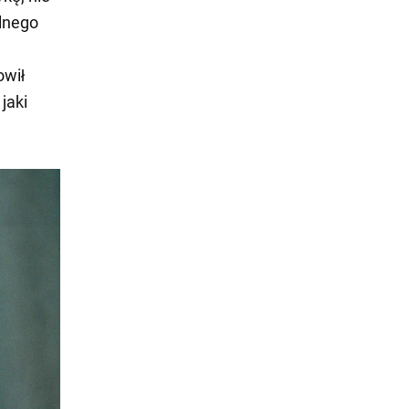
alnego
owił
jaki