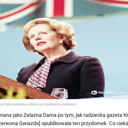
 znana jako Żelazna Dama po tym, jak radziecka gazeta K
zerwona Gwiazda] opublikowała ten przydomek. Co ciek