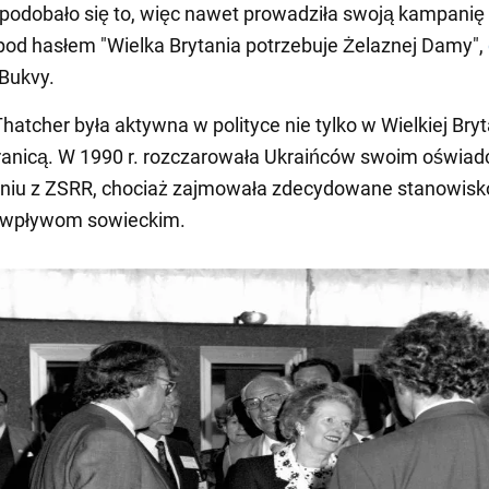
podobało się to, więc nawet prowadziła swoją kampanię
od hasłem "Wielka Brytania potrzebuje Żelaznej Damy",
 Bukvy.
atcher była aktywna w polityce nie tylko w Wielkiej Bryta
ranicą. W 1990 r. rozczarowała Ukraińców swoim oświa
eniu z ZSRR, chociaż zajmowała zdecydowane stanowisk
 wpływom sowieckim.