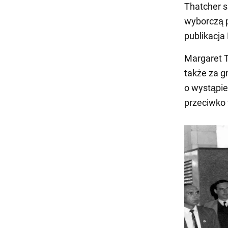
Thatcher s
wyborczą p
publikacja
Margaret Th
także za g
o wystąpi
przeciwko