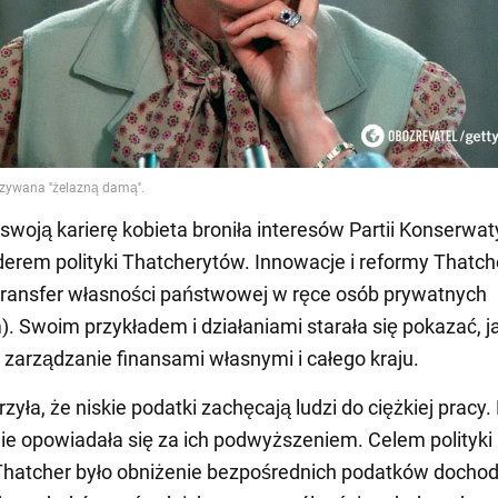
 swoją karierę kobieta broniła interesów Partii Konserwa
liderem polityki Thatcherytów. Innowacje i reformy Thatch
transfer własności państwowej w ręce osób prywatnych
m). Swoim przykładem i działaniami starała się pokazać, j
 zarządzanie finansami własnymi i całego kraju.
rzyła, że niskie podatki zachęcają ludzi do ciężkiej pracy.
ie opowiadała się za ich podwyższeniem. Celem polityki
Thatcher było obniżenie bezpośrednich podatków docho