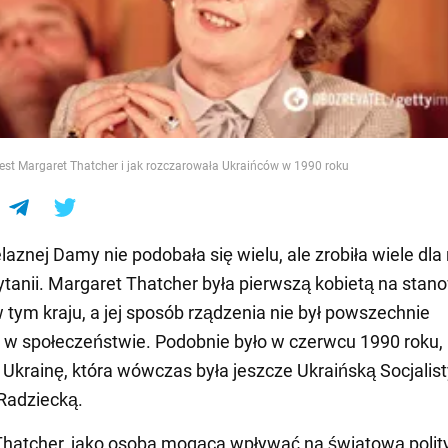
e
est Margaret Thatcher i jak rozczarowała Ukraińców w 1990 roku
elaznej Damy nie podobała się wielu, ale zrobiła wiele dla
rytanii. Margaret Thatcher była pierwszą kobietą na stan
 tym kraju, a jej sposób rządzenia nie był powszechnie
 w społeczeństwie. Podobnie było w czerwcu 1990 roku, 
 Ukrainę, która wówczas była jeszcze Ukraińską Socjalis
Radziecką.
hatcher, jako osoba mogąca wpływać na światową polity