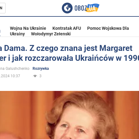
N
Wojna Na Ukrainie
Kontratak AFU
Pomoc Wojskowa Dla
a
Ukrainy
Wołodymyr Zełenski
a Dama. Z czego znana jest Margaret
r i jak rozczarowała Ukraińców w 1990
ka
ina Galushchenko
Rozrywka
.2024 10:37
3
eństwo
a Ukrainie