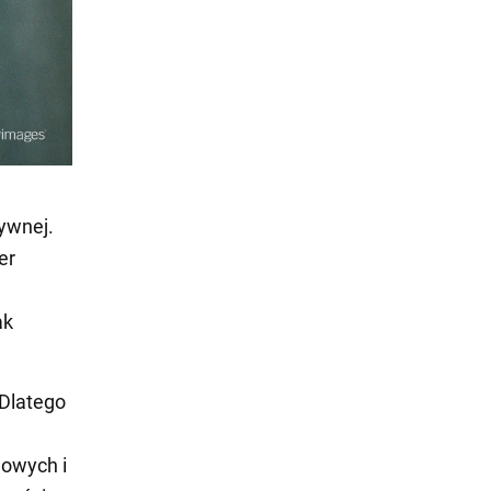
tywnej.
er
ak
 Dlatego
dowych i