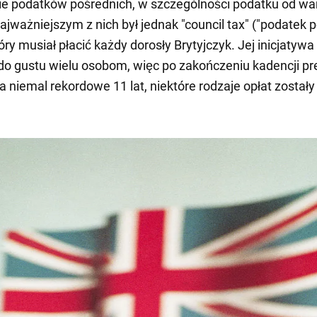
e podatków pośrednich, w szczególności podatku od war
ajważniejszym z nich był jednak "council tax" ("podatek p
tóry musiał płacić każdy dorosły Brytyjczyk. Jej inicjatywa
do gustu wielu osobom, więc po zakończeniu kadencji pr
a niemal rekordowe 11 lat, niektóre rodzaje opłat zostały