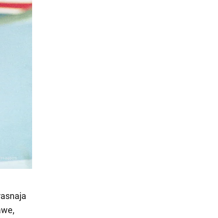
rasnaja
awe,