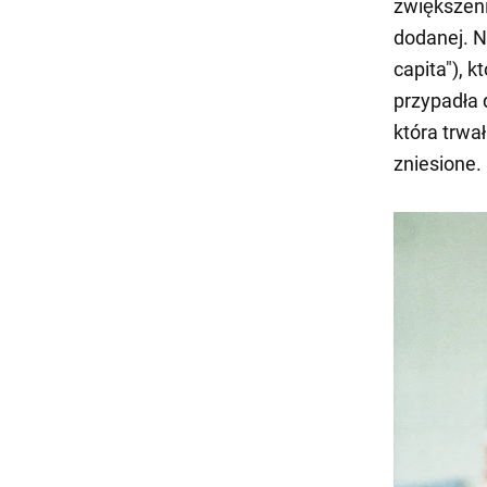
zwiększeni
dodanej. N
capita"), k
przypadła 
która trwał
zniesione.