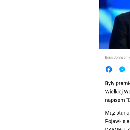
Jedzeni
Boris Johnson w
Były premi
Wielkiej W
napisem "B
Mąż stanu 
Pojawił si
DAMIRLI, s