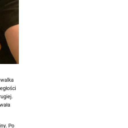
 walka
ległości
ugiej.
hwała
iny. Po