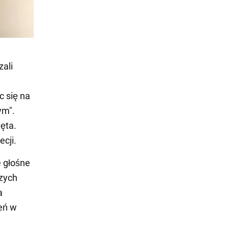
zali
c się na
ym".
ęta.
cji.
e głośne
szych
a
zeń w