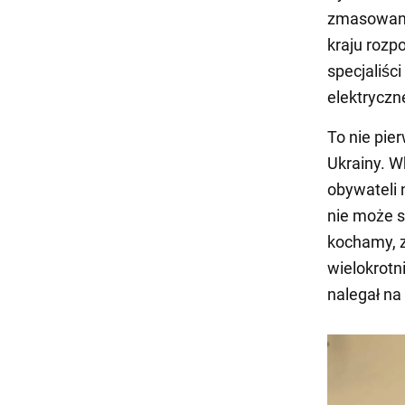
zmasowanyc
kraju rozp
specjaliśc
elektryczn
To nie pie
Ukrainy. W
obywateli 
nie może s
kochamy, z
wielokrotn
nalegał na