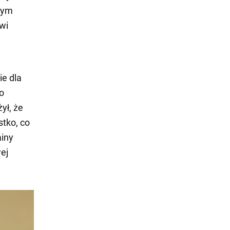
łym
wi
ie dla
do
ył, że
tko, co
ainy
ej