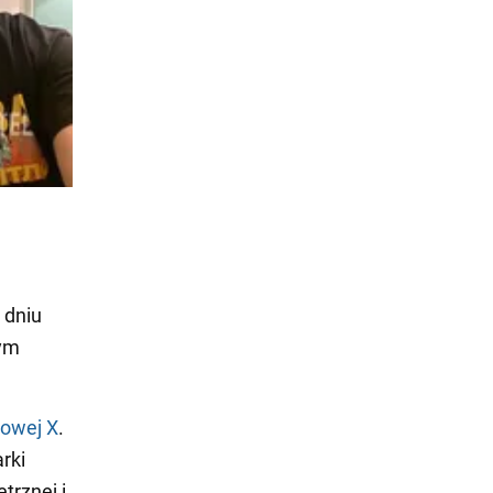
 dniu
nym
iowej X
.
rki
trznej i