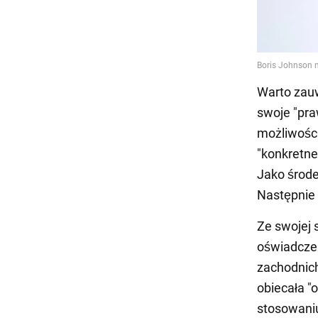
Warto zauw
swoje "pra
możliwości
"konkretne
Jako środe
Następnie 
Ze swojej 
oświadczen
zachodnich
obiecała "
stosowan