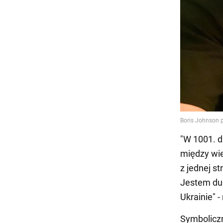
"W 1001. d
między wie
z jednej st
Jestem du
Ukrainie" -
Symboliczn