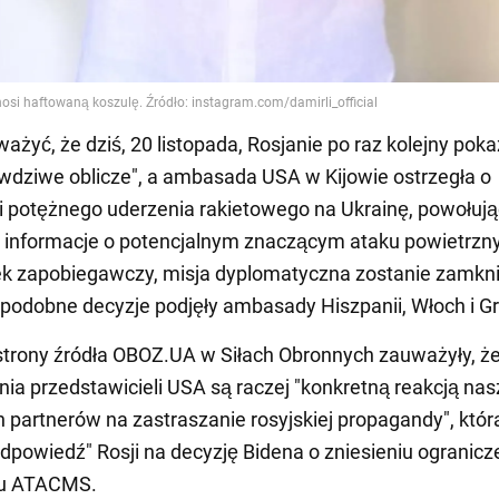
ażyć, że dziś, 20 listopada, Rosjanie po raz kolejny poka
wdziwe oblicze", a ambasada USA w Kijowie ostrzegła o
 potężnego uderzenia rakietowego na Ukrainę, powołują
 informacje o potencjalnym znaczącym ataku powietrzn
k zapobiegawczy, misja dyplomatyczna zostanie zamkni
podobne decyzje podjęły ambasady Hiszpanii, Włoch i Gre
strony źródła OBOZ.UA w Siłach Obronnych zauważyły, ż
ia przedstawicieli USA są raczej "konkretną reakcją na
 partnerów na zastraszanie rosyjskiej propagandy", któr
odpowiedź" Rosji na decyzję Bidena o zniesieniu ogranic
iu ATACMS.