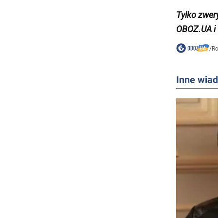
Tylko
zwer
OBOZ.UA i
/
Ro
Inne wia