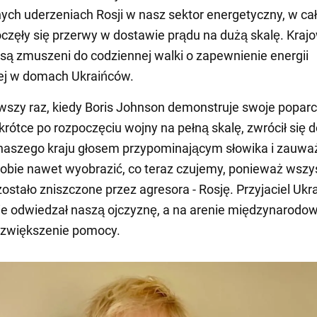
h uderzeniach Rosji w nasz sektor energetyczny, w ca
oczęły się przerwy w dostawie prądu na dużą skalę. Krajo
i są zmuszeni do codziennej walki o zapewnienie energii
ej w domach Ukraińców.
rwszy raz, kiedy Boris Johnson demonstruje swoje poparc
krótce po rozpoczęciu wojny na pełną skalę, zwrócił się 
naszego kraju głosem przypominającym słowika i zauważ
obie nawet wyobrazić, co teraz czujemy, ponieważ wszys
ostało zniszczone przez agresora - Rosję. Przyjaciel Ukr
ie odwiedzał naszą ojczyznę, a na arenie międzynarodow
 zwiększenie pomocy.