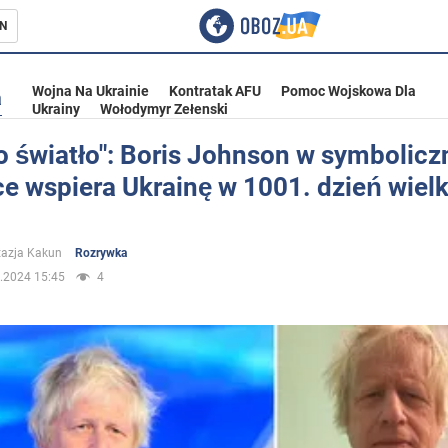
N
Wojna Na Ukrainie
Kontratak AFU
Pomoc Wojskowa Dla
a
Ukrainy
Wołodymyr Zełenski
o światło": Boris Johnson w symbolicz
e wspiera Ukrainę w 1001. dzień wielk
ka
azja Kakun
Rozrywka
.2024 15:45
4
eństwo
a Ukrainie