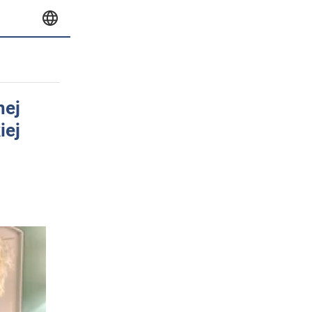
nej
iej