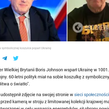
e
 symbolicznej koszulce poparł Ukrainę
er Wielkiej Brytanii Boris Johnson wsparł Ukrainę w 1001.
ojny. 60-letni polityk miał na sobie koszulkę z symbolicz
itwa o światło".
udostępnił zdjęcie na swojej stronie w
sieci społecznośc
ę przed kamerą w stroju z limitowanej kolekcji krajowej ma
tworzonej w celu wsparcia energetyków, sił obrony powie