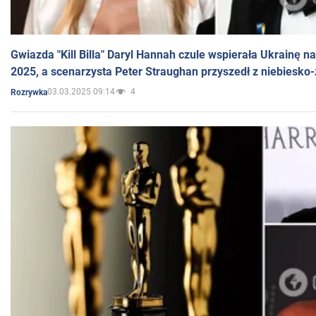
Gwiazda "Kill Billa" Daryl Hannah czule wspierała Ukrainę 
2025, a scenarzysta Peter Straughan przyszedł z niebiesko-
03.03.2025 09:14
4
Rozrywka