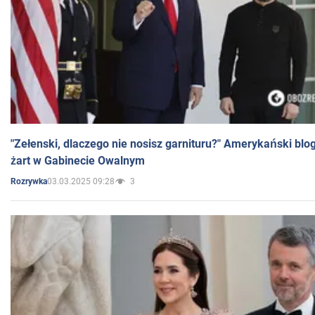
"Zełenski, dlaczego nie nosisz garnituru?" Amerykański blo
żart w Gabinecie Owalnym
03.03.2025 09:28
3
Rozrywka