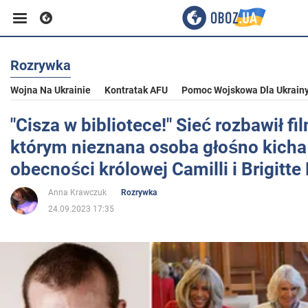
Rozrywka
Biznes
Wojna Na Ukrainie
Kontratak AFU
Pomoc Wojskowa Dla Ukrain
Sport
"Cisza w bibliotece!" Sieć rozbawił fi
którym nieznana osoba głośno kicha
Rozrywka
obecności królowej Camilli i Brigitt
Anna Krawczuk
Rozrywka
Życie
24.09.2023 17:35
Polityka
Społeczeństwo