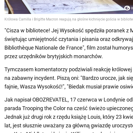
"Cisza w bibliotece! Jej Wysokość spędziła poranek 
świętując umiejętność czytania i pisania oraz odkrywa
Bibliothèque Nationale de France", film został humory
przez urzędników brytyjskich monarchów.
Tymczasem komentatorzy podziwiali reakcję królowej 
na zabawny incydent. Piszą oni: "Bardzo urocze, jak się
fajnie, Wasza Wysokość!", "Biedak musiał prawie osiwi
Jak napisał OBOZREVATEL, 17 czerwca w Londynie odb
parada Trooping the Color na cześć świeżo upieczonego 
Jednak już drugi rok z rzędu książę Louis, który 23 kwi
lat, jest słusznie uważany za główną gwiazdę uroczys