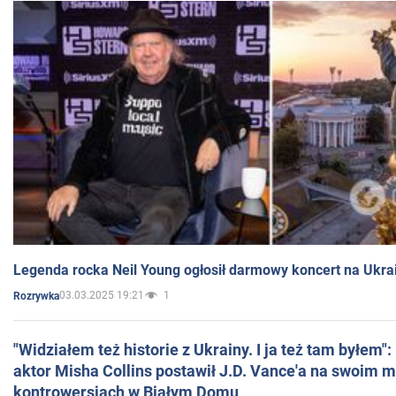
Legenda rocka Neil Young ogłosił darmowy koncert na Ukra
03.03.2025 19:21
1
Rozrywka
"Widziałem też historie z Ukrainy. I ja też tam byłem"
aktor Misha Collins postawił J.D. Vance'a na swoim m
kontrowersjach w Białym Domu