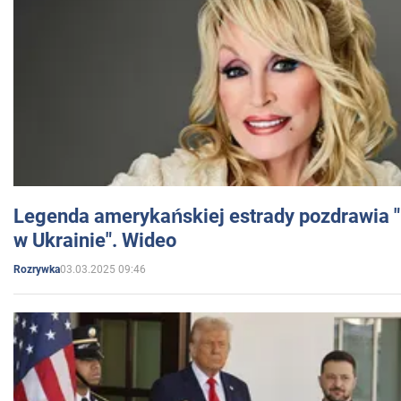
Legenda amerykańskiej estrady pozdrawia "br
w Ukrainie". Wideo
03.03.2025 09:46
Rozrywka