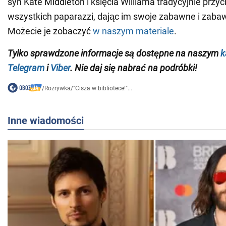
syn Kate Middleton i księcia Williama tradycyjnie przy
wszystkich paparazzi, dając im swoje zabawne i zabaw
Możecie je zobaczyć
w naszym materiale
.
Tylko sprawdzone informacje są dostępne na naszym
k
Telegram
i
Viber
. Nie daj się nabrać na podróbki!
/
Rozrywka
/
"Cisza w bibliotece!"...
Inne wiadomości