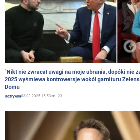
"Nikt nie zwracał uwagi na moje ubrania, dopóki nie z
2025 wyśmiewa kontrowersje wokół garnituru Zełens
Domu
03.03.2025 15:53
23
Rozrywka