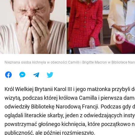
Wojna na Ukrainie
Świat
Jedzenie
Nieznana osoba kichnęła w obecności Camilli i Brigitte Macron w Bibliotece Nar
Król Wielkiej Brytanii Karol III i jego małżonka przybyli d
wizytą, podczas której królowa Camilla i pierwsza dam
odwiedziły Bibliotekę Narodową Francji. Podczas gdy d
oglądali literackie skarby, jeden z odwiedzających inst
powstrzymać głośnego kichnięcia, które początkowo n
publiczność, ale później rozśmieszyło.