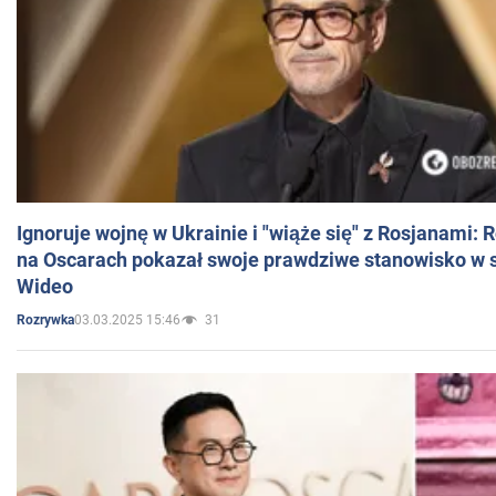
Ignoruje wojnę w Ukrainie i "wiąże się" z Rosjanami: 
na Oscarach pokazał swoje prawdziwe stanowisko w s
Wideo
03.03.2025 15:46
31
Rozrywka