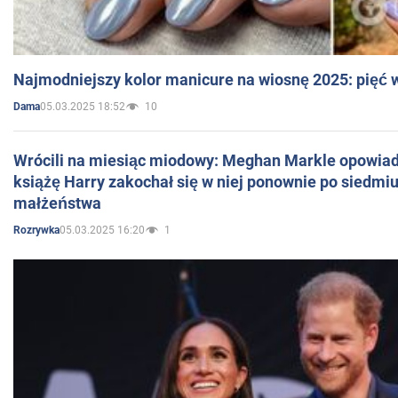
Najmodniejszy kolor manicure na wiosnę 2025: pięć
05.03.2025 18:52
10
Dama
Wrócili na miesiąc miodowy: Meghan Markle opowiada
książę Harry zakochał się w niej ponownie po siedmiu
małżeństwa
05.03.2025 16:20
1
Rozrywka