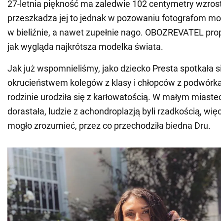
27-letnia piękność ma zaledwie 102 centymetry wzrost
przeszkadza jej to jednak w pozowaniu fotografom m
w bieliźnie, a nawet zupełnie nago. OBOZREVATEL pro
jak wygląda najkrótsza modelka świata.
Jak już wspomnieliśmy, jako dziecko Presta spotkała s
okrucieństwem kolegów z klasy i chłopców z podwórka
rodzinie urodziła się z karłowatością. W małym miaste
dorastała, ludzie z achondroplazją byli rzadkością, wię
mogło zrozumieć, przez co przechodziła biedna Dru.