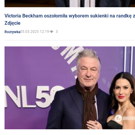
Victoria Beckham oszołomiła wyborem sukienki na randkę
Zdjęcie
05.03.2025 12:19
3
Rozrywka