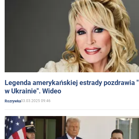
Legenda amerykańskiej estrady pozdrawia "br
w Ukrainie". Wideo
03.03.2025 09:46
Rozrywka