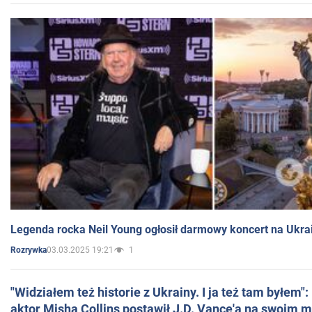
Legenda rocka Neil Young ogłosił darmowy koncert na Ukra
03.03.2025 19:21
1
Rozrywka
"Widziałem też historie z Ukrainy. I ja też tam byłem"
aktor Misha Collins postawił J.D. Vance'a na swoim m