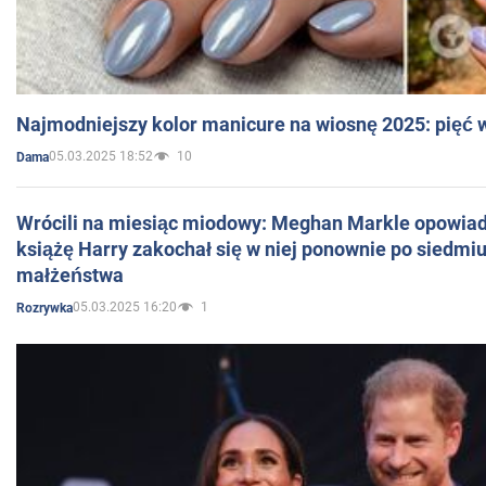
Najmodniejszy kolor manicure na wiosnę 2025: pięć
05.03.2025 18:52
10
Dama
Wrócili na miesiąc miodowy: Meghan Markle opowiada
książę Harry zakochał się w niej ponownie po siedmiu
małżeństwa
05.03.2025 16:20
1
Rozrywka