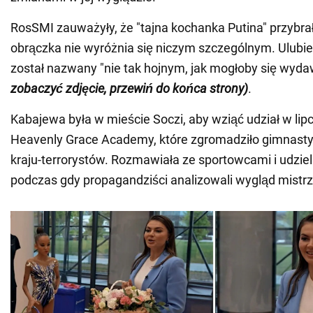
RosSMI zauważyły, że "tajna kochanka Putina" przybrał
obrączka nie wyróżnia się niczym szczególnym. Ulubi
został nazwany "nie tak hojnym, jak mogłoby się wyd
zobaczyć zdjęcie, przewiń do końca strony)
.
Kabajewa była w mieście Soczi, aby wziąć udział w l
Heavenly Grace Academy, które zgromadziło gimnast
kraju-terrorystów. Rozmawiała ze sportowcami i udzielał
podczas gdy propagandziści analizowali wygląd mistrz