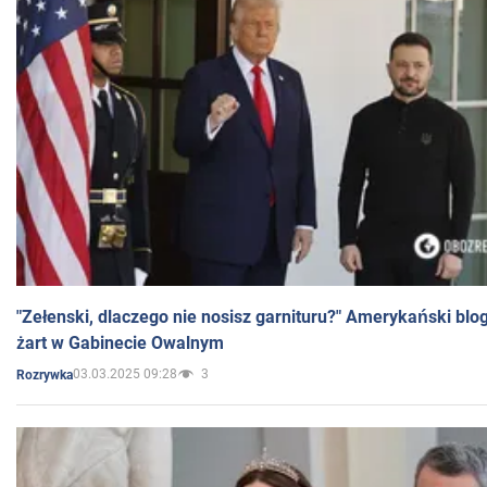
"Zełenski, dlaczego nie nosisz garnituru?" Amerykański blo
żart w Gabinecie Owalnym
03.03.2025 09:28
3
Rozrywka