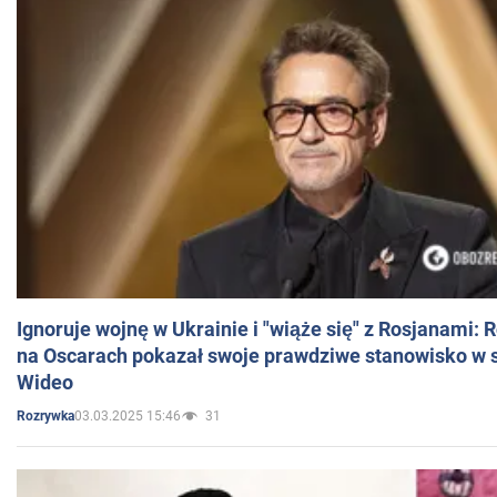
Ignoruje wojnę w Ukrainie i "wiąże się" z Rosjanami: 
na Oscarach pokazał swoje prawdziwe stanowisko w s
Wideo
03.03.2025 15:46
31
Rozrywka