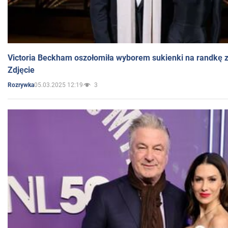
Victoria Beckham oszołomiła wyborem sukienki na randkę
Zdjęcie
05.03.2025 12:19
3
Rozrywka