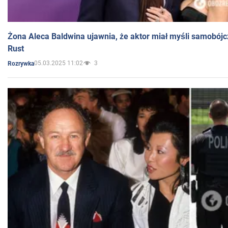
Żona Aleca Baldwina ujawnia, że aktor miał myśli samobójc
Rust
05.03.2025 11:02
3
Rozrywka