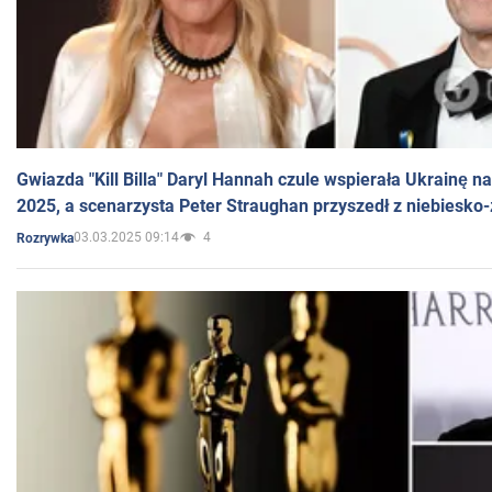
Gwiazda "Kill Billa" Daryl Hannah czule wspierała Ukrainę 
2025, a scenarzysta Peter Straughan przyszedł z niebiesko-
03.03.2025 09:14
4
Rozrywka