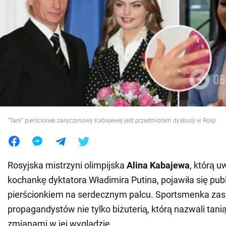
Wojna na Ukrainie
Świat
Jedzenie
"Tani" pierścionek zaręczynowy Kabajewej jest przedmiotem dyskusji w Rosji
Rosyjska mistrzyni olimpijska
Alina Kabajewa
, którą u
kochankę dyktatora Władimira Putina, pojawiła się publ
pierścionkiem na serdecznym palcu. Sportsmenka zas
propagandystów nie tylko biżuterią, którą nazwali tanią
zmianami w jej wyglądzie.