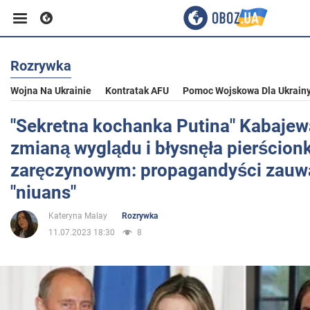
Rozrywka
Biznes
Wojna Na Ukrainie
Kontratak AFU
Pomoc Wojskowa Dla Ukrain
Sport
"Sekretna kochanka Putina" Kabajew
zmianą wyglądu i błysnęła pierścion
Rozrywka
zaręczynowym: propagandyści zauwa
"niuans"
Życie
Kateryna Malay
Rozrywka
11.07.2023 18:30
8
Polityka
Społeczeństwo