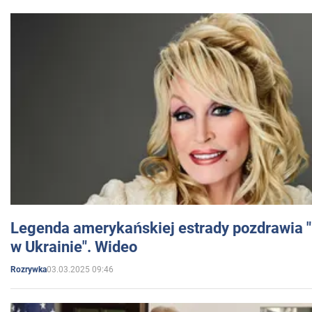
Legenda amerykańskiej estrady pozdrawia "br
w Ukrainie". Wideo
03.03.2025 09:46
Rozrywka