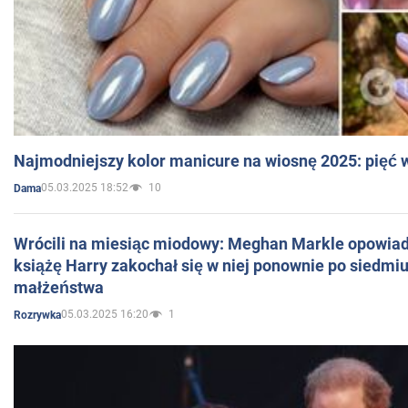
Najmodniejszy kolor manicure na wiosnę 2025: pięć
05.03.2025 18:52
10
Dama
Wrócili na miesiąc miodowy: Meghan Markle opowiada
książę Harry zakochał się w niej ponownie po siedmiu
małżeństwa
05.03.2025 16:20
1
Rozrywka