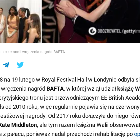
e
 na ceremonii wręczenia nagród BAFTA
8 na 19 lutego w Royal Festival Hall w Londynie odbyła s
 wręczenia nagród
BAFTA
, w której wziął udział
książę W
rytyjskiego tronu jest przewodniczącym EE British Aca
s od 2010 roku, więc regularnie pojawia się na czerwon
estiżowej nagrody. Od 2017 roku dołączyła do niego rów
Kate Middleton
, ale tym razem księżna Walii obserwowa
 z pałacu, ponieważ nadal przechodzi rehabilitację po
op