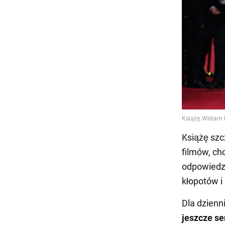
Książę szc
filmów, ch
odpowiedzi
kłopotów i
Dla dzienn
jeszcze se