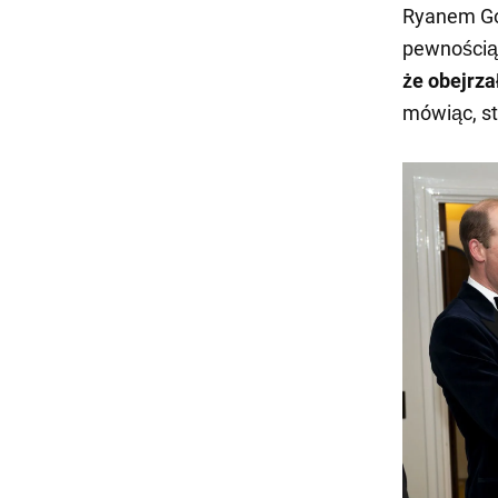
Ryanem Gos
pewnością 
że obejrza
mówiąc, st