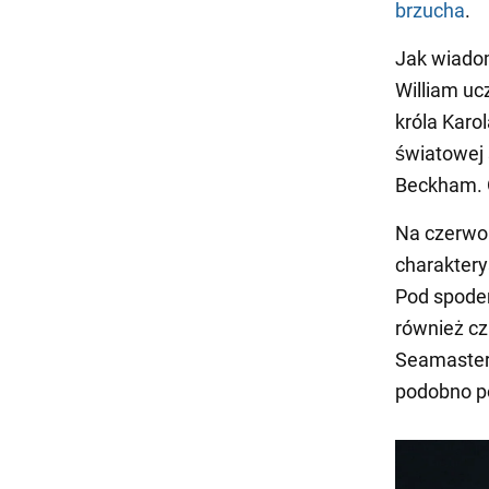
brzucha
.
Jak wiadom
William uc
króla Karo
światowej 
Beckham. 
Na czerwon
charaktery
Pod spodem
również cz
Seamaster 
podobno p