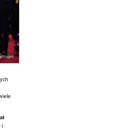
nych
wiele
ał
 i