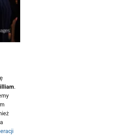
ię
illiam
.
demy
ym
nież
ła
eracji