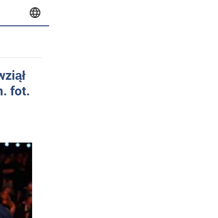
wziął
. fot.