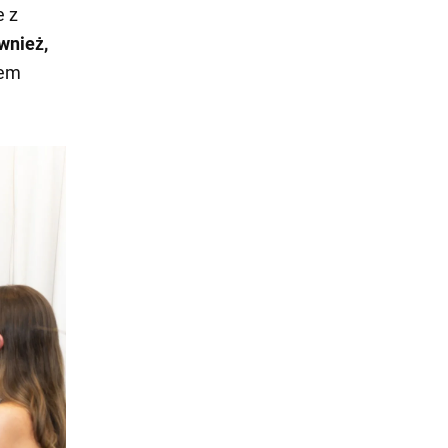
e z
wnież,
sem