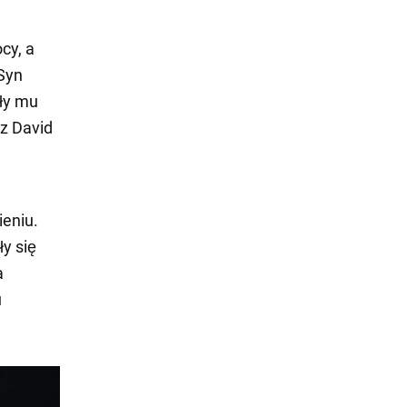
cy, a
Syn
yły mu
rz David
eniu.
ły się
a
u