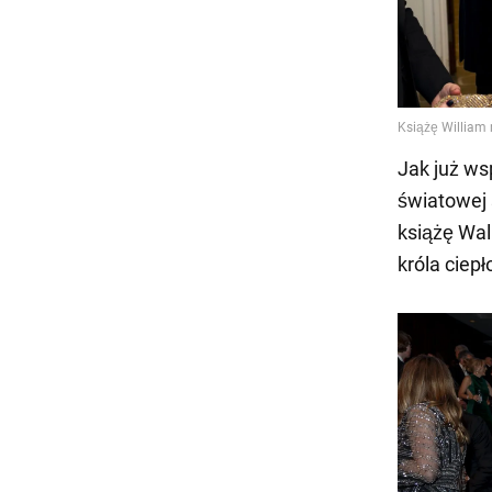
Jak już ws
światowej 
książę Wal
króla ciep