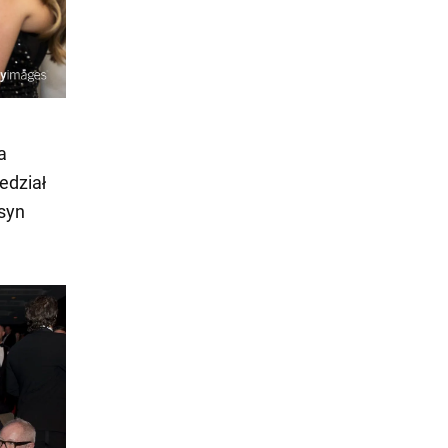
a
edział
 syn