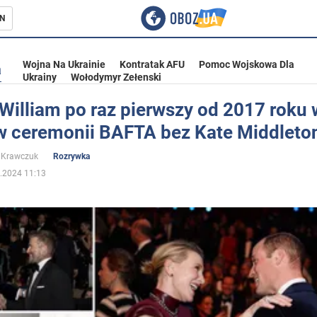
N
Wojna Na Ukrainie
Kontratak AFU
Pomoc Wojskowa Dla
a
Ukrainy
Wołodymyr Zełenski
William po raz pierwszy od 2017 roku 
w ceremonii BAFTA bez Kate Middleton
ka
 Krawczuk
Rozrywka
.2024 11:13
eństwo
a Ukrainie