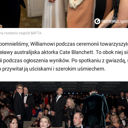
pomnieliśmy, Williamowi podczas ceremonii towarzyszył
sławy australijska aktorka Cate Blanchett. To obok niej si
ii podczas ogłoszenia wyników. Po spotkaniu z gwiazdą,
ło przywitał ją uściskami i szerokim uśmiechem.