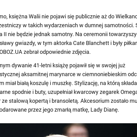
o, księżna Walii nie pojawi się publicznie aż do Wielkano
zestniczy w takich wydarzeniach w dumnej samotności. 
la II nie będzie jednak samotny. Na ceremonii towarzysz
sławy gwiazdy, w tym aktorka Cate Blanchett i były piłka
OBOZ.UA zebrał odpowiednie zdjęcia.
ym dywanie 41-letni książę pojawił się w swojej już
stycznej aksamitnej marynarce w ciemnoniebieskim odci
 miał białą koszulę i muszkę. Stylizację, na którą składa
arne spodnie i buty, uzupełniał kwarcowy zegarek Omeg
ze stalową kopertą i bransoletą. Akcesorium zostało m
odarowane przez jego zmarłą matkę, Lady Dianę.