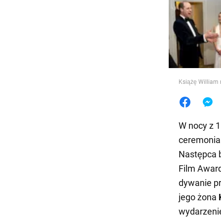
Jedzeni
Książę William
W nocy z 1
ceremonia
Następca b
Film Award
dywanie pr
jego żona
wydarzenie