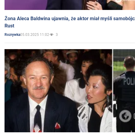
Żona Aleca Baldwina ujawnia, że aktor miał myśli samobójc
Rust
05.03.2025 11:02
3
Rozrywka