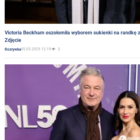
Victoria Beckham oszołomiła wyborem sukienki na randkę
Zdjęcie
05.03.2025 12:19
3
Rozrywka