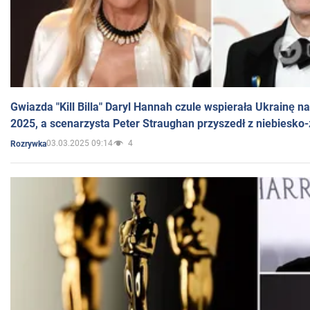
Gwiazda "Kill Billa" Daryl Hannah czule wspierała Ukrainę 
2025, a scenarzysta Peter Straughan przyszedł z niebiesko-
03.03.2025 09:14
4
Rozrywka