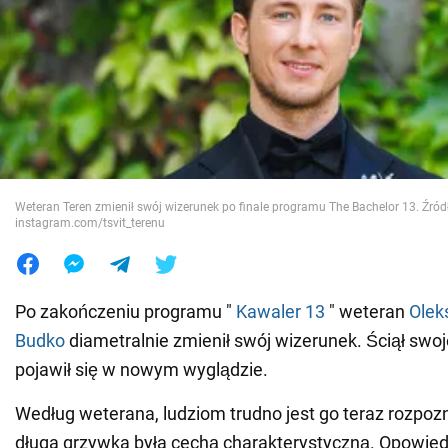
Wojna na Ukrainie
Świat
Jedzenie
Weteran Teren zmienił swój wizerunek po finale programu The Bachelor 13. Źród
instagram.com/tsvit_terenu
Po zakończeniu programu "
Kawaler 13
" weteran
Olek
Budko
diametralnie zmienił swój wizerunek. Ściął swoje
pojawił się w nowym wyglądzie.
Według weterana, ludziom trudno jest go teraz rozpoz
długa grzywka była cechą charakterystyczną. Opowied