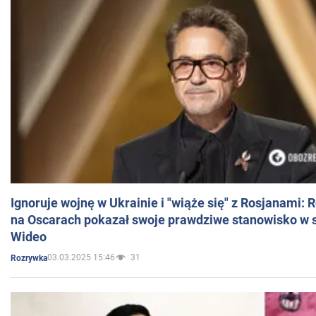
Ignoruje wojnę w Ukrainie i "wiąże się" z Rosjanami: 
na Oscarach pokazał swoje prawdziwe stanowisko w s
Wideo
03.03.2025 15:46
31
Rozrywka