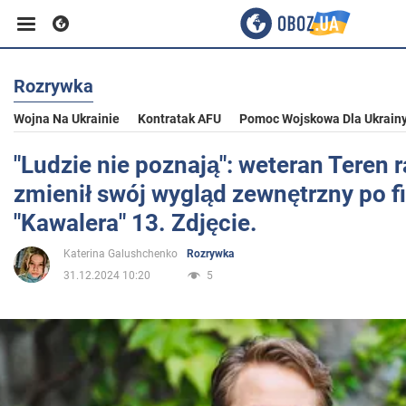
Rozrywka
Biznes
Wojna Na Ukrainie
Kontratak AFU
Pomoc Wojskowa Dla Ukrain
Sport
"Ludzie nie poznają": weteran Teren 
zmienił swój wygląd zewnętrzny po f
Rozrywka
"Kawalera" 13. Zdjęcie.
Katerina Galushchenko
Rozrywka
Życie
31.12.2024 10:20
5
Polityka
Społeczeństwo