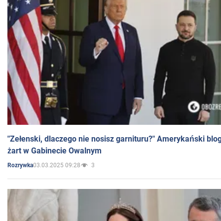
"Zełenski, dlaczego nie nosisz garnituru?" Amerykański blo
żart w Gabinecie Owalnym
03.03.2025 09:28
3
Rozrywka