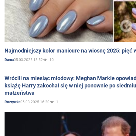
Najmodniejszy kolor manicure na wiosnę 2025: pięć
05.03.2025 18:52
10
Dama
Wrócili na miesiąc miodowy: Meghan Markle opowiada
książę Harry zakochał się w niej ponownie po siedmiu
małżeństwa
05.03.2025 16:20
1
Rozrywka