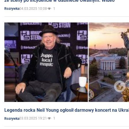
ze sceny po incydencie w Gabinecie Owalnym. Wideo
04.03.2025 10:08
1
Rozrywka
Legenda rocka Neil Young ogłosił darmowy koncert na Ukra
03.03.2025 19:21
1
Rozrywka