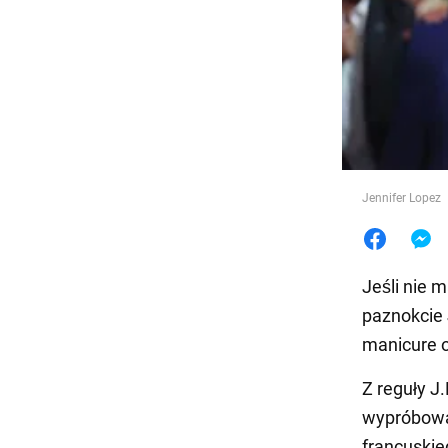
Jedzeni
Jennifer Lopez
Jeśli nie 
paznokcie 
manicure 
Z reguły J
wypróbował
francuskie