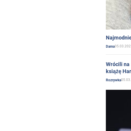
Najmodnie
05.03.202
Dama
Wrócili na
książę Har
05.03
Rozrywka