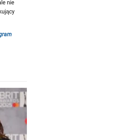
le nie
kujący
egram