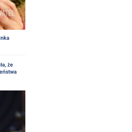
inka
ła, że
żeństwa