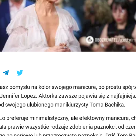
e
masz pomysłu na kolor swojego manicure, po prostu spójr
Jennifer Lopez. Aktorka zawsze pojawia się z najfajniej
od swojego ulubionego manikiurzysty Toma Bachika.
.Lo preferuje minimalistyczny, ale efektowny manicure, c
a prawie wszystkie rodzaje zdobienia paznokci: od cz
go po perłowe lub przezroczyste paznokcie. Dziś Tom Ba