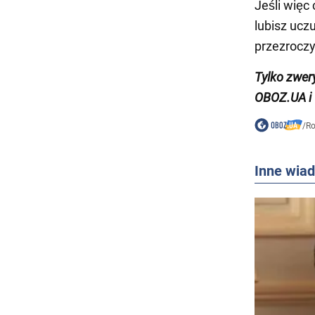
Jeśli więc
lubisz ucz
przezroczy
Tylko zwer
OBOZ.UA i
/
Ro
Inne wia