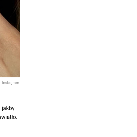
, jakby
światło.