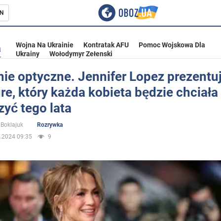
N
Wojna Na Ukrainie
Kontratak AFU
Pomoc Wojskowa Dla
a
Ukrainy
Wołodymyr Zełenski
ie optyczne. Jennifer Lopez prezentu
e, który każda kobieta będzie chciała
ka
yć tego lata
Boklajuk
Rozrywka
.2024 09:35
9
eństwo
a Ukrainie