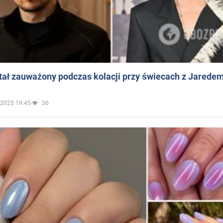
ał zauważony podczas kolacji przy świecach z Jaredem
.2025 19:45
36