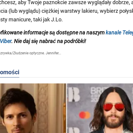
 chcesz, aby Twoje paznokcie zawsze wyglądały dobrze, a
ucia (lub wyglądu) ciężkiej warstwy lakieru, wybierz połys
sty manicure, taki jak J.Lo.
yfikowane informacje są dostępne na naszym
kanale Tel
Viber
. Nie daj się nabrać na podróbki!
zrywka
/
Złudzenie optyczne. Jennifer...
domości