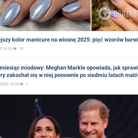
jszy kolor manicure na wiosnę 2025: pięć wzorów barw
5 18:52
10
 miesiąc miodowy: Meghan Markle opowiada, jak sprawi
ry zakochał się w niej ponownie po siedmiu latach mał
.2025 16:20
1