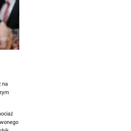
z na
szym
hociaż
erwonego
chik