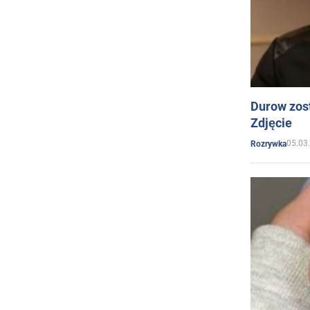
Durow zost
Zdjęcie
05.03
Rozrywka