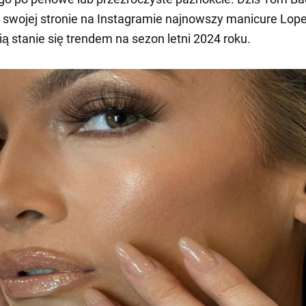
 swojej stronie na Instagramie najnowszy manicure Lope
ą stanie się trendem na sezon letni 2024 roku.