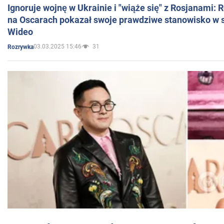
Ignoruje wojnę w Ukrainie i "wiąże się" z Rosjanami: 
na Oscarach pokazał swoje prawdziwe stanowisko w s
Wideo
03.03.2025 15:46
31
Rozrywka