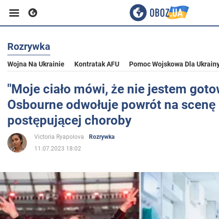
Rozrywka
Biznes
Wojna Na Ukrainie
Kontratak AFU
Pomoc Wojskowa Dla Ukrain
Sport
"Moje ciało mówi, że nie jestem goto
Osbourne odwołuje powrót na scenę
Rozrywka
postępującej choroby
Victoria Ryapolova
Rozrywka
Życie
11.07.2023 18:02
Polityka
Społeczeństwo