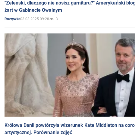
"Zełenski, dlaczego nie nosisz garnituru?" Amerykański blo
żart w Gabinecie Owalnym
03.03.2025 09:28
3
Rozrywka
Królowa Danii powtórzyła wizerunek Kate Middleton na coro
artystycznej. Porównanie zdjęć