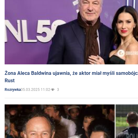
Żona Aleca Baldwina ujawnia, że aktor miał myśli samobójc
Rust
05.03.2025 11:02
3
Rozrywka