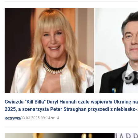
Gwiazda "Kill Billa" Daryl Hannah czule wspierała Ukrainę 
2025, a scenarzysta Peter Straughan przyszedł z niebiesko-
03.03.2025 09:14
4
Rozrywka