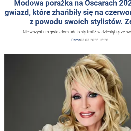
Modowa porażka na Oscarach 202
gwiazd, które zhańbiły się na czer
z powodu swoich stylistów. Z
Nie wszystkim gwiazdom udało się trafić w dziesiątkę ze sw
03.03.2025 15:28
Dama