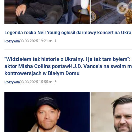
Legenda rocka Neil Young ogłosił darmowy koncert na Ukra
03.03.2025 19:21
1
Rozrywka
"Widziałem też historie z Ukrainy. I ja też tam byłem"
aktor Misha Collins postawił J.D. Vance'a na swoim m
kontrowersjach w Białym Domu
03.03.2025 15:55
5
Rozrywka