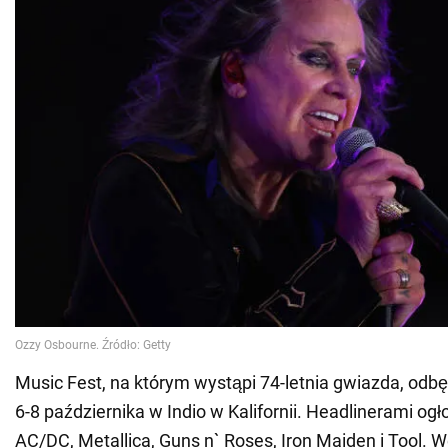
Music Fest, na którym wystąpi 74-letnia gwiazda, odbę
6-8 października w Indio w Kalifornii. Headlinerami og
AC/DC, Metallica, Guns n` Roses, Iron Maiden i Tool. W