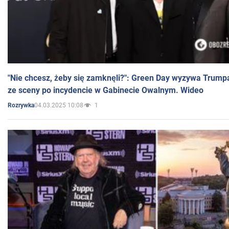
"Nie chcesz, żeby się zamknęli?": Green Day wyzywa Trump
ze sceny po incydencie w Gabinecie Owalnym. Wideo
04.03.2025 10:08
1
Rozrywka