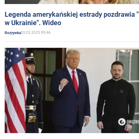
Legenda amerykańskiej estrady pozdrawia "br
w Ukrainie". Wideo
03.03.2025 09:46
Rozrywka