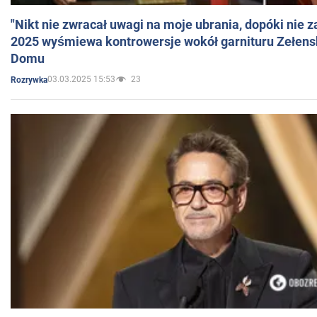
"Nikt nie zwracał uwagi na moje ubrania, dopóki nie z
2025 wyśmiewa kontrowersje wokół garnituru Zełens
Domu
03.03.2025 15:53
23
Rozrywka