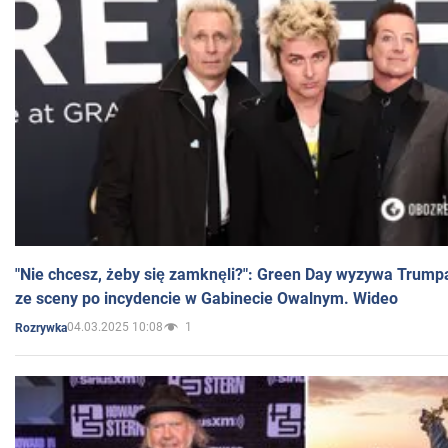
"Nie chcesz, żeby się zamknęli?": Green Day wyzywa Trump
ze sceny po incydencie w Gabinecie Owalnym. Wideo
04.03.2025 10:08
1
Rozrywka