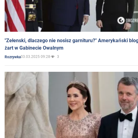
"Zełenski, dlaczego nie nosisz garnituru?" Amerykański blo
żart w Gabinecie Owalnym
03.03.2025 09:28
3
Rozrywka