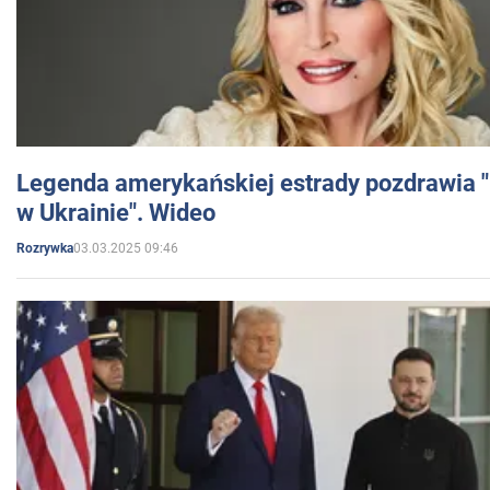
Legenda amerykańskiej estrady pozdrawia "br
w Ukrainie". Wideo
03.03.2025 09:46
Rozrywka