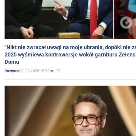
"Nikt nie zwracał uwagi na moje ubrania, dopóki nie z
2025 wyśmiewa kontrowersje wokół garnituru Zełens
Domu
03.03.2025 15:53
23
Rozrywka