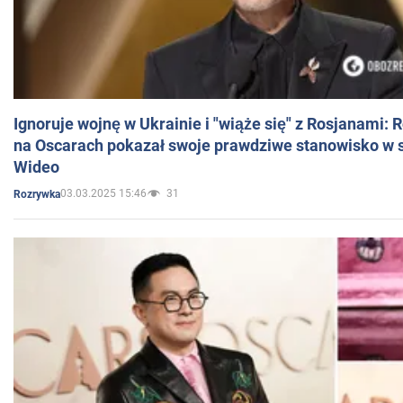
Ignoruje wojnę w Ukrainie i "wiąże się" z Rosjanami: 
na Oscarach pokazał swoje prawdziwe stanowisko w s
Wideo
03.03.2025 15:46
31
Rozrywka