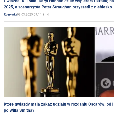
Gwiazda "Kill Billa" Daryl Hannah czule wspierała Ukrainę 
2025, a scenarzysta Peter Straughan przyszedł z niebiesko-
03.03.2025 09:14
4
Rozrywka
Które gwiazdy mają zakaz udziału w rozdaniu Oscarów: od 
po Willa Smitha?