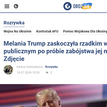
Rozrywka
Biznes
Wojna Na Ukrainie
Kontratak AFU
Pomoc Wojskowa Dla Ukrain
Sport
Melania Trump zaskoczyła rzadkim 
publicznym po próbie zabójstwa jej 
Rozrywka
Zdjęcie
Karina Vishnyakova
Rozrywka
Życie
19.07.2024 19:20
2
Polityka
Społeczeństwo