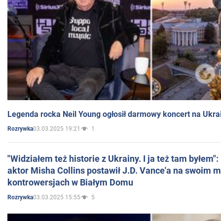
Legenda rocka Neil Young ogłosił darmowy koncert na Ukra
03.03.2025 19:21
1
Rozrywka
"Widziałem też historie z Ukrainy. I ja też tam byłem"
aktor Misha Collins postawił J.D. Vance'a na swoim m
kontrowersjach w Białym Domu
03.03.2025 15:55
5
Rozrywka