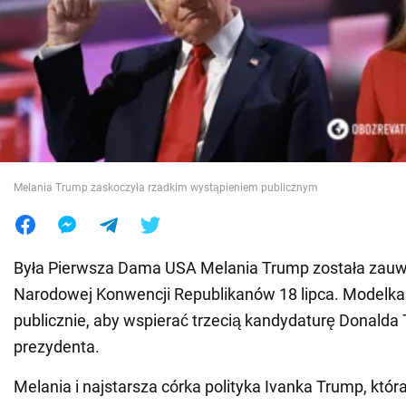
Wojna na Ukrainie
Świat
Jedzenie
Melania Trump zaskoczyła rzadkim wystąpieniem publicznym
Była Pierwsza Dama USA Melania Trump została zau
Narodowej Konwencji Republikanów 18 lipca. Modelka 
publicznie, aby wspierać trzecią kandydaturę Donalda
prezydenta.
Melania i najstarsza córka polityka Ivanka Trump, któr