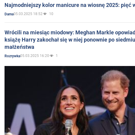
Najmodniejszy kolor manicure na wiosnę 2025: pięć
05.03.2025 18:52
10
Dama
Wrócili na miesiąc miodowy: Meghan Markle opowiada
książę Harry zakochał się w niej ponownie po siedmiu
małżeństwa
05.03.2025 16:20
1
Rozrywka