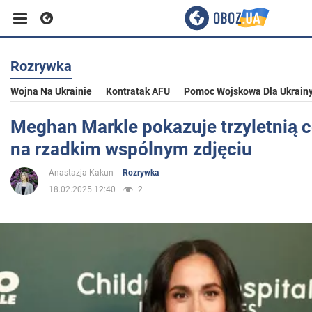
Rozrywka
Biznes
Wojna Na Ukrainie
Kontratak AFU
Pomoc Wojskowa Dla Ukrain
Sport
Meghan Markle pokazuje trzyletnią c
na rzadkim wspólnym zdjęciu
Rozrywka
Anastazja Kakun
Rozrywka
18.02.2025 12:40
2
Życie
Polityka
Społeczeństwo