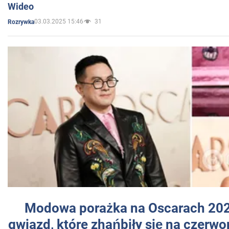
Wideo
03.03.2025 15:46
31
Rozrywka
Modowa porażka na Oscarach 202
gwiazd, które zhańbiły się na czer