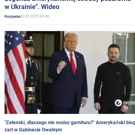
w Ukrainie". Wideo
03.03.2025 09:46
Rozrywka
"Zełenski, dlaczego nie nosisz garnituru?" Amerykański blo
żart w Gabinecie Owalnym