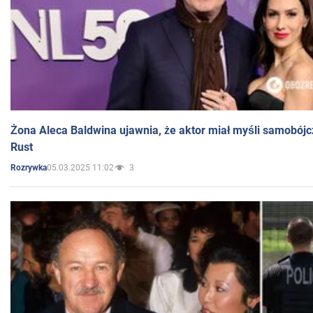
Żona Aleca Baldwina ujawnia, że aktor miał myśli samobójc
Rust
05.03.2025 11:02
3
Rozrywka