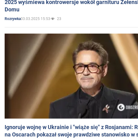
2025 wyśmiewa kontrowersje wokół garnituru Zełens
Domu
03.03.2025 15:53
23
Rozrywka
Ignoruje wojnę w Ukrainie i "wiąże się" z Rosjanami: 
na Oscarach pokazał swoje prawdziwe stanowisko w s