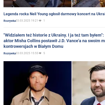
Legenda rocka Neil Young ogłosił darmowy koncert na Ukra
03.03.2025 19:21
1
Rozrywka
"Widziałem też historie z Ukrainy. I ja też tam byłem"
aktor Misha Collins postawił J.D. Vance'a na swoim m
kontrowersjach w Białym Domu
03.03.2025 15:55
5
Rozrywka