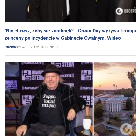
"Nie chcesz, żeby się zamknęli?": Green Day wyzywa Trump
ze sceny po incydencie w Gabinecie Owalnym. Wideo
04.03.2025 10:08
1
Rozrywka