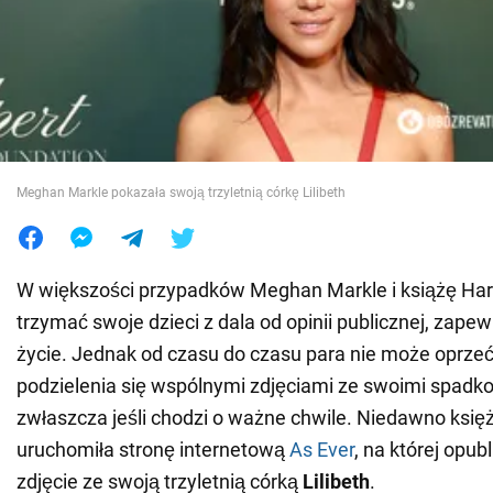
Wojna na Ukrainie
Świat
Jedzenie
Meghan Markle pokazała swoją trzyletnią córkę Lilibeth
W większości przypadków Meghan Markle i książę Harr
trzymać swoje dzieci z dala od opinii publicznej, zape
życie. Jednak od czasu do czasu para nie może oprzeć 
podzielenia się wspólnymi zdjęciami ze swoimi spadko
zwłaszcza jeśli chodzi o ważne chwile. Niedawno ksi
uruchomiła stronę internetową
As Ever
, na której opub
zdjęcie ze swoją trzyletnią córką
Lilibeth
.