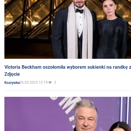
Victoria Beckham oszołomiła wyborem sukienki na randkę
Zdjęcie
05.03.2025 12:19
3
Rozrywka