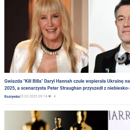
Gwiazda "Kill Billa" Daryl Hannah czule wspierała Ukrainę 
2025, a scenarzysta Peter Straughan przyszedł z niebiesko-
03.03.2025 09:14
4
Rozrywka