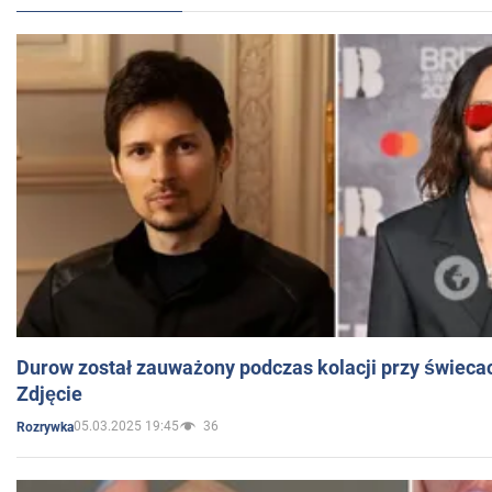
Durow został zauważony podczas kolacji przy świeca
Zdjęcie
05.03.2025 19:45
36
Rozrywka