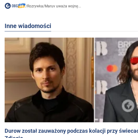
/
Rozrywka
/
Maruv uważa wojnę...
Inne wiadomości
Durow został zauważony podczas kolacji przy świeca