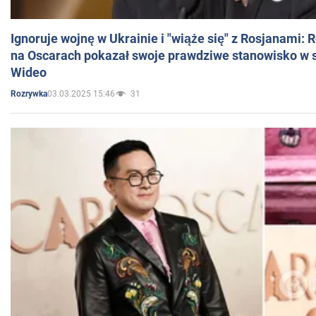
Ignoruje wojnę w Ukrainie i "wiąże się" z Rosjanami: 
na Oscarach pokazał swoje prawdziwe stanowisko w s
Wideo
03.03.2025 15:46
31
Rozrywka