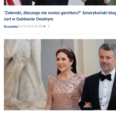
"Zełenski, dlaczego nie nosisz garnituru?" Amerykański blo
żart w Gabinecie Owalnym
03.03.2025 09:28
3
Rozrywka