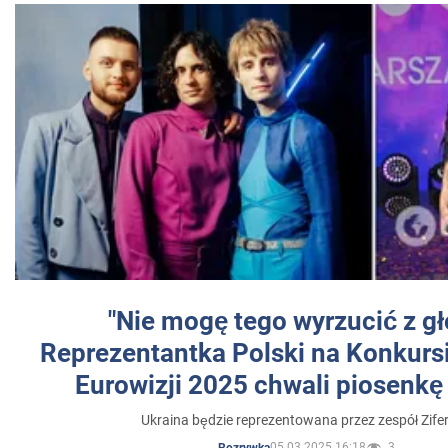
"Nie mogę tego wyrzucić z gł
Reprezentantka Polski na Konkurs
Eurowizji 2025 chwali piosenkę
Ukraina będzie reprezentowana przez zespół Zifer
05.03.2025 16:18
3
Rozrywka