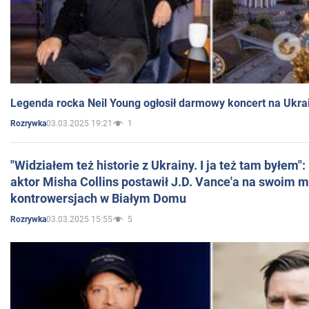
Legenda rocka Neil Young ogłosił darmowy koncert na Ukra
03.03.2025 19:21
1
Rozrywka
"Widziałem też historie z Ukrainy. I ja też tam byłem"
aktor Misha Collins postawił J.D. Vance'a na swoim m
kontrowersjach w Białym Domu
03.03.2025 15:55
5
Rozrywka