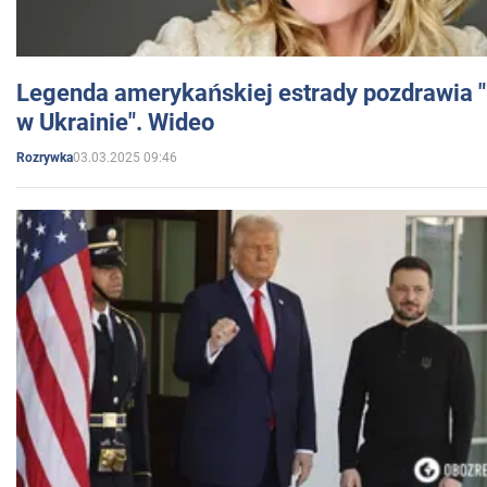
Legenda amerykańskiej estrady pozdrawia "br
w Ukrainie". Wideo
03.03.2025 09:46
Rozrywka