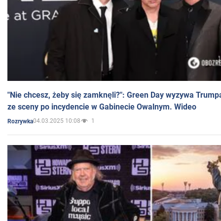
"Nie chcesz, żeby się zamknęli?": Green Day wyzywa Trump
ze sceny po incydencie w Gabinecie Owalnym. Wideo
04.03.2025 10:08
1
Rozrywka