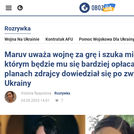
Rozrywka
Biznes
Wojna Na Ukrainie
Kontratak AFU
Pomoc Wojskowa Dla Ukrain
Sport
Maruv uważa wojnę za grę i szuka mi
którym będzie mu się bardziej opłaca
Rozrywka
planach zdrajcy dowiedział się po zw
Ukrainy
Życie
Victoria Ryapolova
Rozrywka
24.05.2023 14:01
7
Polityka
Społeczeństwo