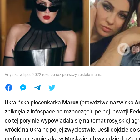
Wojna na Ukrainie
Świat
Jedzenie
Artystka w lipcu 2022 roku po raz pierwszy została mamą
Ukraińska piosenkarka
Maruv
(prawdziwe nazwisko
A
zniknęła z infospace po rozpoczęciu pełnej inwazji Feder
do tej pory nie wypowiadała się na temat rosyjskiej agr
wrócić na Ukrainę po jej zwycięstwie. Jeśli dojdzie do s
performer zamieszka w Moskwie lub wyjedzie do Zje