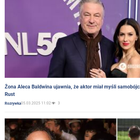
Żona Aleca Baldwina ujawnia, że aktor miał myśli samobójc
Rust
05.03.2025 11:02
3
Rozrywka