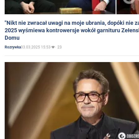
"Nikt nie zwracał uwagi na moje ubrania, dopóki nie z
2025 wyśmiewa kontrowersje wokół garnituru Zełens
Domu
03.03.2025 15:53
23
Rozrywka