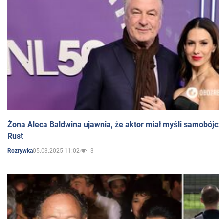
Żona Aleca Baldwina ujawnia, że aktor miał myśli samobójc
Rust
05.03.2025 11:02
3
Rozrywka