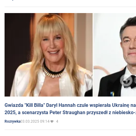
Gwiazda "Kill Billa" Daryl Hannah czule wspierała Ukrainę 
2025, a scenarzysta Peter Straughan przyszedł z niebiesko-
03.03.2025 09:14
4
Rozrywka