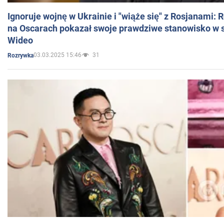
Ignoruje wojnę w Ukrainie i "wiąże się" z Rosjanami: 
na Oscarach pokazał swoje prawdziwe stanowisko w s
Wideo
03.03.2025 15:46
31
Rozrywka