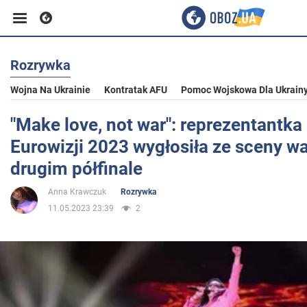
Rozrywka
Biznes
Wojna Na Ukrainie
Kontratak AFU
Pomoc Wojskowa Dla Ukrain
Sport
"Make love, not war": reprezentantk
Eurowizji 2023 wygłosiła ze sceny w
Rozrywka
drugim półfinale
Anna Krawczuk
Rozrywka
Życie
11.05.2023 23:39
2
Polityka
Społeczeństwo