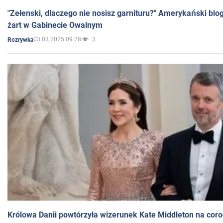
"Zełenski, dlaczego nie nosisz garnituru?" Amerykański blo
żart w Gabinecie Owalnym
03.03.2025 09:28
3
Rozrywka
Królowa Danii powtórzyła wizerunek Kate Middleton na coro