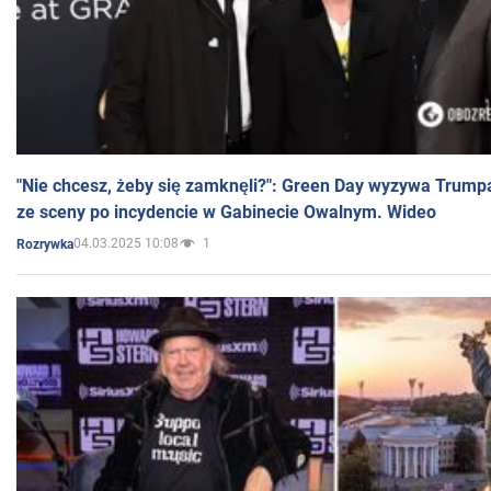
"Nie chcesz, żeby się zamknęli?": Green Day wyzywa Trump
ze sceny po incydencie w Gabinecie Owalnym. Wideo
04.03.2025 10:08
1
Rozrywka