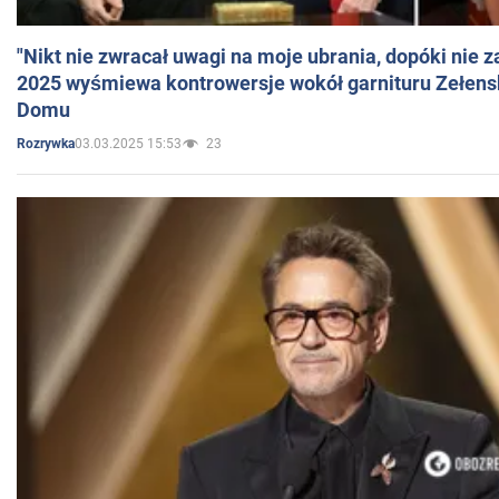
"Nikt nie zwracał uwagi na moje ubrania, dopóki nie z
2025 wyśmiewa kontrowersje wokół garnituru Zełens
Domu
03.03.2025 15:53
23
Rozrywka