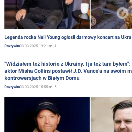
Legenda rocka Neil Young ogłosił darmowy koncert na Ukra
03.03.2025 19:21
1
Rozrywka
"Widziałem też historie z Ukrainy. I ja też tam byłem"
aktor Misha Collins postawił J.D. Vance'a na swoim m
kontrowersjach w Białym Domu
03.03.2025 15:55
5
Rozrywka