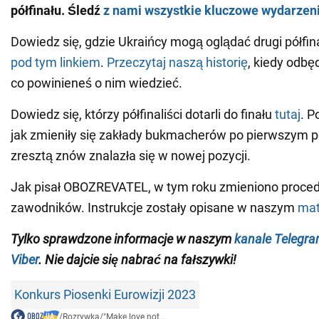
półfinału. Śledź
z nami wszystkie kluczowe wydarzen
Dowiedz się, gdzie Ukraińcy mogą oglądać drugi półfin
pod tym linkiem
.
Przeczytaj naszą historię
, kiedy odbędz
co powinieneś o nim wiedzieć.
Dowiedz się, którzy półfinaliści dotarli do finału
tutaj
. 
jak zmieniły się zakłady bukmacherów po pierwszym pó
zresztą znów znalazła się w nowej pozycji.
Jak pisał OBOZREVATEL, w tym roku zmieniono proced
zawodników. Instrukcje zostały opisane w naszym
mat
Tylko sprawdzone informacje w naszym
kanale Telegr
Viber
. Nie dajcie się nabrać na fałszywki!
Konkurs Piosenki Eurowizji 2023
/
Rozrywka
/
"Make love not...