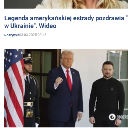
Legenda amerykańskiej estrady pozdrawia "br
w Ukrainie". Wideo
03.03.2025 09:46
Rozrywka