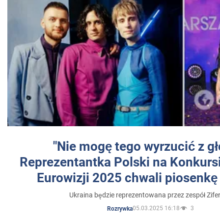
"Nie mogę tego wyrzucić z gł
Reprezentantka Polski na Konkurs
Eurowizji 2025 chwali piosenkę
Ukraina będzie reprezentowana przez zespół Zifer
05.03.2025 16:18
3
Rozrywka