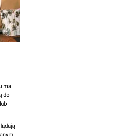
su ma
ą do
lub
lądają
 danymi