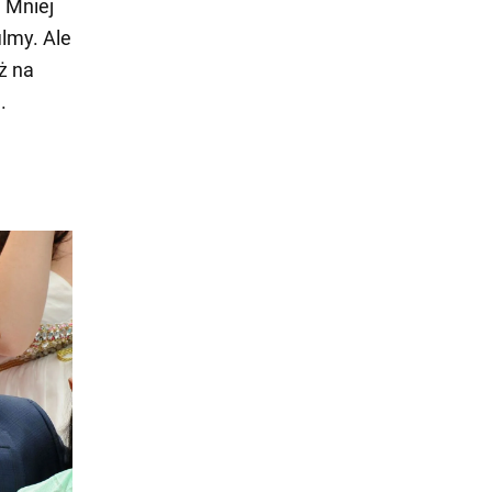
. Mniej
ilmy. Ale
ż na
.