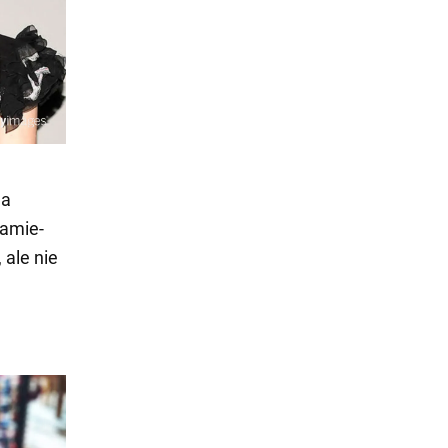
ha
mamie-
 ale nie