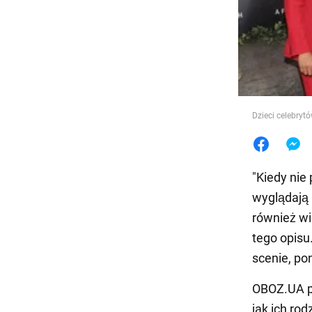
Jedzeni
Dzieci celebryt
"Kiedy nie 
wyglądają
również wi
tego opisu
scenie, po
OBOZ.UA po
jak ich ro