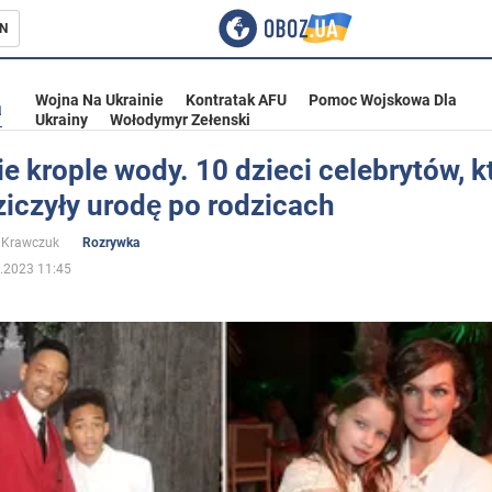
N
Wojna Na Ukrainie
Kontratak AFU
Pomoc Wojskowa Dla
a
Ukrainy
Wołodymyr Zełenski
e krople wody. 10 dzieci celebrytów, k
iczyły urodę po rodzicach
ka
 Krawczuk
Rozrywka
.2023 11:45
eństwo
a Ukrainie