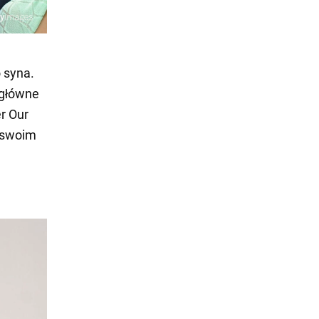
 syna.
 główne
er Our
 swoim