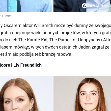
y Oscarem aktor Will Smith może być dumny ze swojego
grafia obejmuje wiele udanych projektów, w których grał
żą do nich The Karate Kid, The Pursuit of Happyness i Aft
iasem mówiąc, w tych dwóch ostatnich Jaden zagrał ze
et śmiało podbija też branżę rapową.
oore i Liv Freundlich