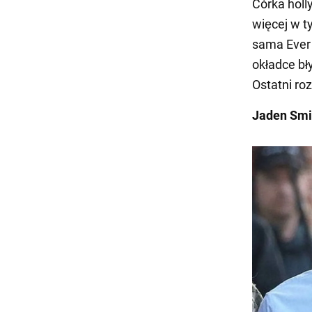
Córka holl
więcej w t
sama Ever 
okładce bł
Ostatni roz
Jaden Smit