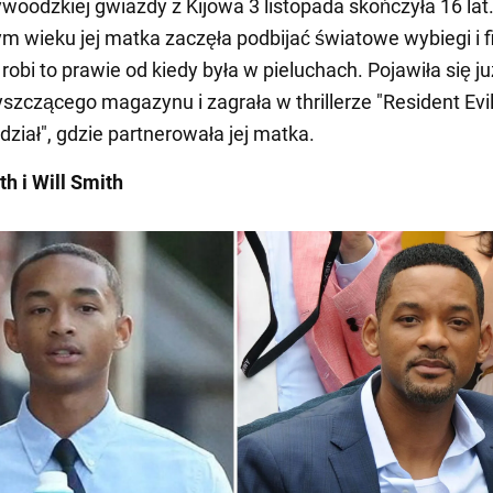
ywoodzkiej gwiazdy z Kijowa 3 listopada skończyła 16 lat
ym wieku jej matka zaczęła podbijać światowe wybiegi i f
robi to prawie od kiedy była w pieluchach. Pojawiła się ju
yszczącego magazynu i zagrała w thrillerze "Resident Evil
dział", gdzie partnerowała jej matka.
h i Will Smith