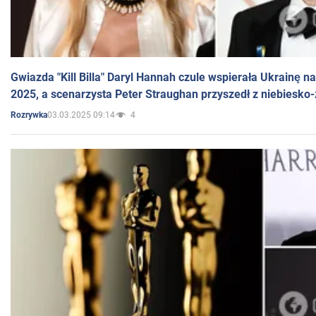
Gwiazda "Kill Billa" Daryl Hannah czule wspierała Ukrainę 
2025, a scenarzysta Peter Straughan przyszedł z niebiesko-
03.03.2025 09:14
4
Rozrywka