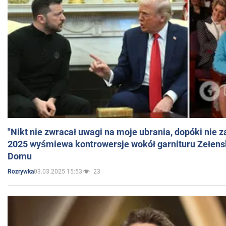
"Nikt nie zwracał uwagi na moje ubrania, dopóki nie z
2025 wyśmiewa kontrowersje wokół garnituru Zełens
Domu
03.03.2025 15:53
23
Rozrywka