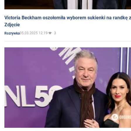
Victoria Beckham oszołomiła wyborem sukienki na randkę
Zdjęcie
05.03.2025 12:19
3
Rozrywka