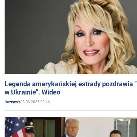
Legenda amerykańskiej estrady pozdrawia "br
w Ukrainie". Wideo
03.03.2025 09:46
Rozrywka