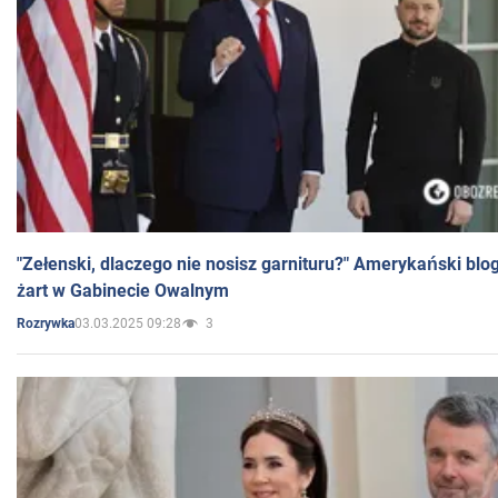
"Zełenski, dlaczego nie nosisz garnituru?" Amerykański blo
żart w Gabinecie Owalnym
03.03.2025 09:28
3
Rozrywka