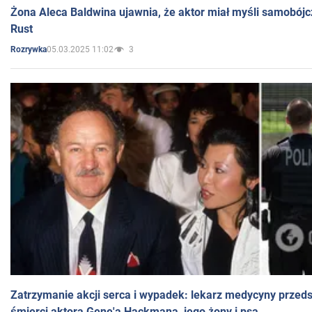
Żona Aleca Baldwina ujawnia, że aktor miał myśli samobójc
Rust
05.03.2025 11:02
3
Rozrywka
Zatrzymanie akcji serca i wypadek: lekarz medycyny przedst
śmierci aktora Gene'a Hackmana, jego żony i psa