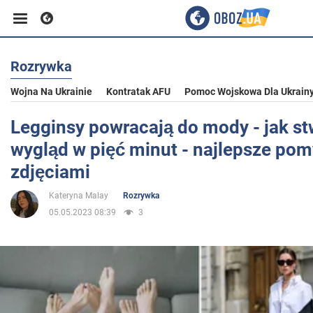
Rozrywka
Biznes
Wojna Na Ukrainie
Kontratak AFU
Pomoc Wojskowa Dla Ukrain
Sport
Legginsy powracają do mody - jak s
wygląd w pięć minut - najlepsze pom
Rozrywka
zdjęciami
Kateryna Malay
Rozrywka
Życie
05.05.2023 08:39
3
Polityka
Społeczeństwo