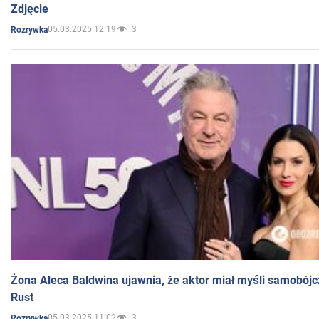
Zdjęcie
05.03.2025 12:19
3
Rozrywka
Żona Aleca Baldwina ujawnia, że aktor miał myśli samobójc
Rust
05.03.2025 11:02
3
Rozrywka