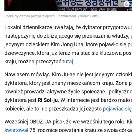
Lokalni dziennikarze uważają, że dyktator przygotowu
następczynię do zbliżającego się przekazania władzy,
jedynym dzieckiem Kim Jong Una, które pojawiło się pu
dziewczynce, która już teraz ma stać się kluczową pos
kraju, można przeczytać
tutaj
.
Nawiasem mówiąc, Kim Ju-ae nie jest jedynym członk
dyktatora, który jest znany mieszkańcom kraju. Żona
również prowadzi aktywne życie społeczne i polityczn
dyktatora jest
Ri Sol-ju
. W Internecie jest bardzo mało 
kobiecie, ale to nie przeszkadza jej często
pojawiać się
Wcześniej OBOZ.UA pisał, że we wrześniu tego roku K
świętował
75. rocznicę powstania kraju ze swoją córk