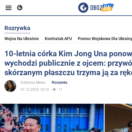
Rozrywka
Biznes
Wojna Na Ukrainie
Kontratak AFU
Pomoc Wojskowa Dla Ukrain
Sport
10-letnia córka Kim Jong Una ponow
wychodzi publicznie z ojcem: przyw
Rozrywka
skórzanym płaszczu trzyma ją za ręk
Kateryna Malay
Rozrywka
Życie
01.12.2023 18:10
11
Polityka
Społeczeństwo