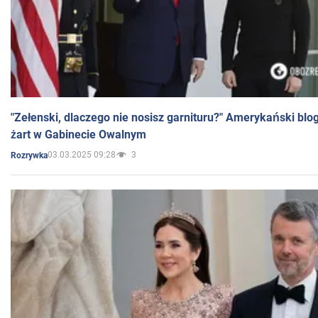
"Zełenski, dlaczego nie nosisz garnituru?" Amerykański blo
żart w Gabinecie Owalnym
03.03.2025 09:28
3
Rozrywka