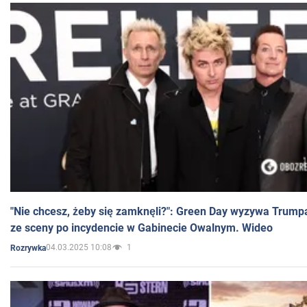
"Nie chcesz, żeby się zamknęli?": Green Day wyzywa Trump
ze sceny po incydencie w Gabinecie Owalnym. Wideo
04.03.2025 10:08
1
Rozrywka