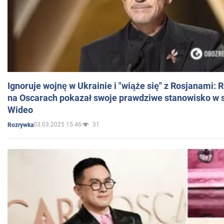
Ignoruje wojnę w Ukrainie i "wiąże się" z Rosjanami: 
na Oscarach pokazał swoje prawdziwe stanowisko w s
Wideo
03.03.2025 15:46
31
Rozrywka