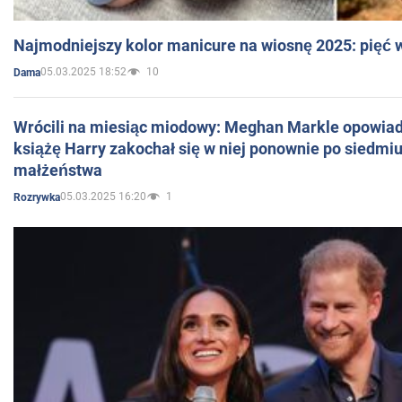
Najmodniejszy kolor manicure na wiosnę 2025: pięć
05.03.2025 18:52
10
Dama
Wrócili na miesiąc miodowy: Meghan Markle opowiada
książę Harry zakochał się w niej ponownie po siedmiu
małżeństwa
05.03.2025 16:20
1
Rozrywka