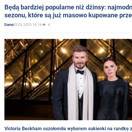
Będą bardziej popularne niż dżinsy: najmod
sezonu, które są już masowo kupowane przez
05.03.2025 16:16
4
Dama
Victoria Beckham oszołomiła wyborem sukienki na randkę