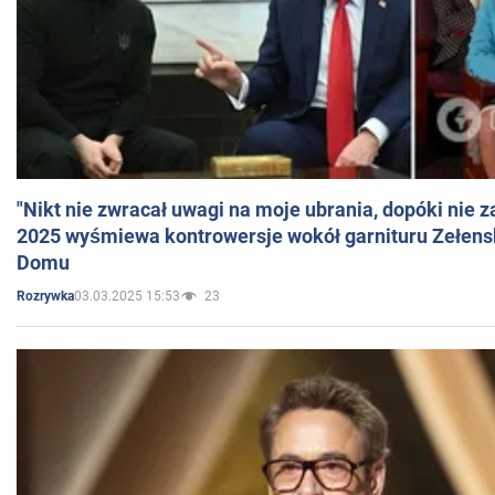
"Nikt nie zwracał uwagi na moje ubrania, dopóki nie z
2025 wyśmiewa kontrowersje wokół garnituru Zełens
Domu
03.03.2025 15:53
23
Rozrywka