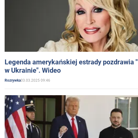
Legenda amerykańskiej estrady pozdrawia "br
w Ukrainie". Wideo
03.03.2025 09:46
Rozrywka