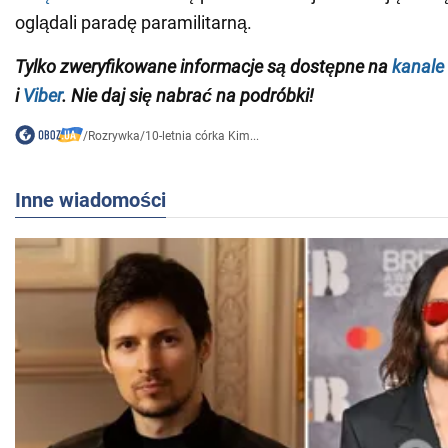
oglądali paradę paramilitarną.
Tylko zweryfikowane informacje są dostępne na
kanale
i
Viber
. Nie daj się nabrać na podróbki!
/
Rozrywka
/
10-letnia córka Kim...
Inne wiadomości