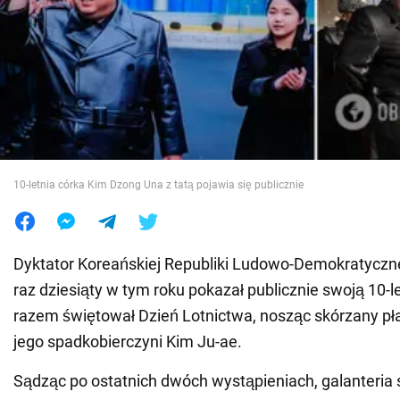
Wojna na Ukrainie
Świat
Jedzenie
10-letnia córka Kim Dzong Una z tatą pojawia się publicznie
Dyktator Koreańskiej Republiki Ludowo-Demokratyczn
raz dziesiąty w tym roku pokazał publicznie swoją 10-l
razem świętował Dzień Lotnictwa, nosząc skórzany pła
jego spadkobierczyni Kim Ju-ae.
Sądząc po ostatnich dwóch wystąpieniach, galanteria 