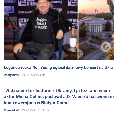
Legenda rocka Neil Young ogłosił darmowy koncert na Ukra
03.03.2025 19:21
1
Rozrywka
"Widziałem też historie z Ukrainy. I ja też tam byłem"
aktor Misha Collins postawił J.D. Vance'a na swoim m
kontrowersjach w Białym Domu
03.03.2025 15:55
5
Rozrywka