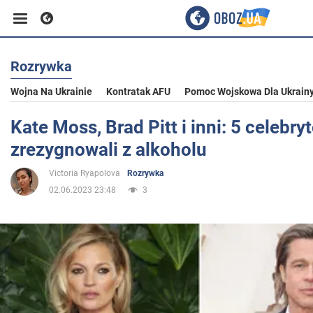
Rozrywka
Biznes
Wojna Na Ukrainie
Kontratak AFU
Pomoc Wojskowa Dla Ukrain
Sport
Kate Moss, Brad Pitt i inni: 5 celebry
zrezygnowali z alkoholu
Rozrywka
Victoria Ryapolova
Rozrywka
02.06.2023 23:48
3
Życie
Polityka
Społeczeństwo