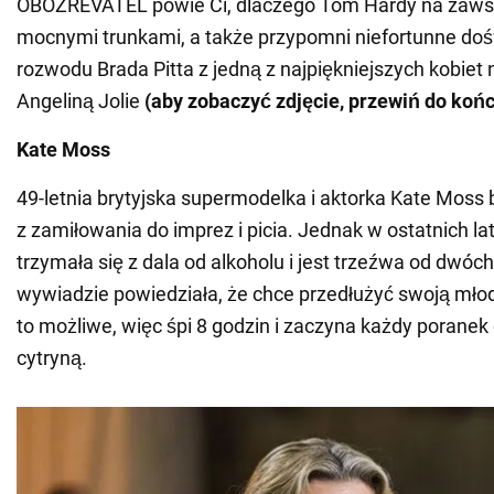
OBOZREVATEL powie Ci, dlaczego Tom Hardy na zawsz
mocnymi trunkami, a także przypomni niefortunne do
rozwodu Brada Pitta z jedną z najpiękniejszych kobiet 
Angeliną Jolie
(aby zobaczyć zdjęcie, przewiń do koń
Kate Moss
49-letnia brytyjska supermodelka i aktorka Kate Moss 
z zamiłowania do imprez i picia. Jednak w ostatnich la
trzymała się z dala od alkoholu i jest trzeźwa od dwóch
wywiadzie powiedziała, że chce przedłużyć swoją młod
to możliwe, więc śpi 8 godzin i zaczyna każdy poranek
cytryną.