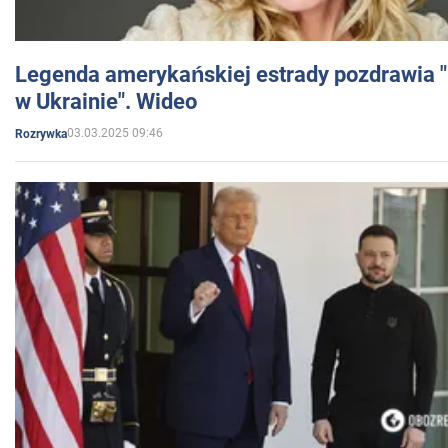
Legenda amerykańskiej estrady pozdrawia "br
w Ukrainie". Wideo
03.03.2025 09:46
Rozrywka