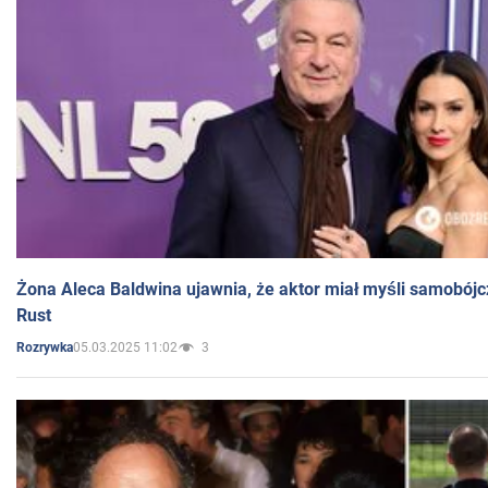
Żona Aleca Baldwina ujawnia, że aktor miał myśli samobójc
Rust
05.03.2025 11:02
3
Rozrywka