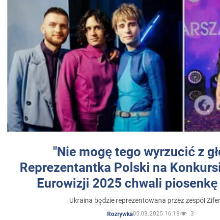
"Nie mogę tego wyrzucić z gł
Reprezentantka Polski na Konkurs
Eurowizji 2025 chwali piosenkę
Ukraina będzie reprezentowana przez zespół Zifer
05.03.2025 16:18
3
Rozrywka