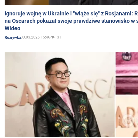
Ignoruje wojnę w Ukrainie i "wiąże się" z Rosjanami: 
na Oscarach pokazał swoje prawdziwe stanowisko w s
Wideo
03.03.2025 15:46
31
Rozrywka