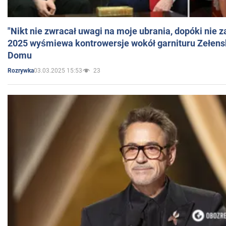
"Nikt nie zwracał uwagi na moje ubrania, dopóki nie z
2025 wyśmiewa kontrowersje wokół garnituru Zełens
Domu
03.03.2025 15:53
23
Rozrywka