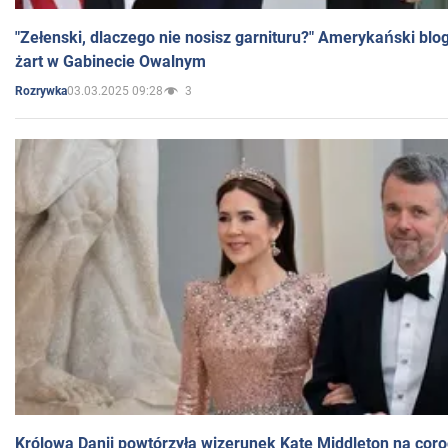
"Zełenski, dlaczego nie nosisz garnituru?" Amerykański blo
żart w Gabinecie Owalnym
03.03.2025 09:28
3
Rozrywka
Królowa Danii powtórzyła wizerunek Kate Middleton na coro