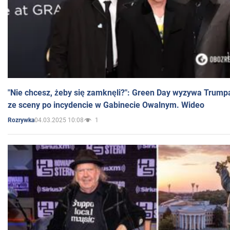
"Nie chcesz, żeby się zamknęli?": Green Day wyzywa Trump
ze sceny po incydencie w Gabinecie Owalnym. Wideo
04.03.2025 10:08
1
Rozrywka