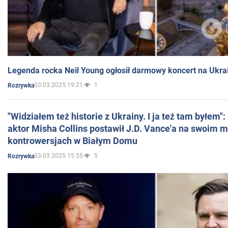
Legenda rocka Neil Young ogłosił darmowy koncert na Ukra
03.03.2025 19:21
1
Rozrywka
"Widziałem też historie z Ukrainy. I ja też tam byłem"
aktor Misha Collins postawił J.D. Vance'a na swoim m
kontrowersjach w Białym Domu
03.03.2025 15:55
5
Rozrywka