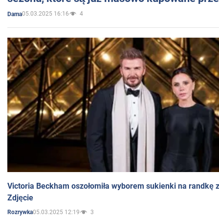
05.03.2025 16:16
4
Dama
Victoria Beckham oszołomiła wyborem sukienki na randkę
Zdjęcie
05.03.2025 12:19
3
Rozrywka