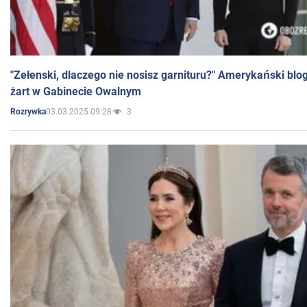
"Zełenski, dlaczego nie nosisz garnituru?" Amerykański blo
żart w Gabinecie Owalnym
03.03.2025 09:28
3
Rozrywka