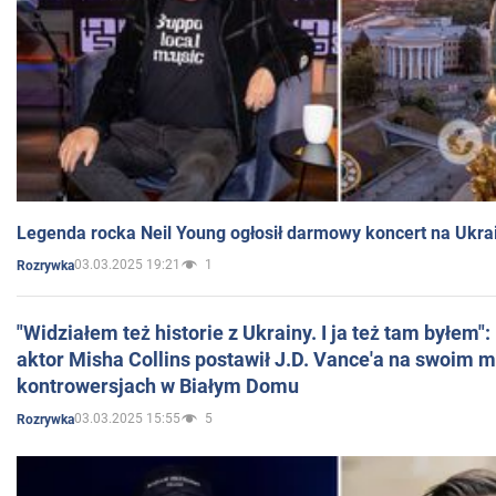
Legenda rocka Neil Young ogłosił darmowy koncert na Ukra
03.03.2025 19:21
1
Rozrywka
"Widziałem też historie z Ukrainy. I ja też tam byłem"
aktor Misha Collins postawił J.D. Vance'a na swoim m
kontrowersjach w Białym Domu
03.03.2025 15:55
5
Rozrywka