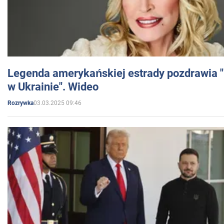
Legenda amerykańskiej estrady pozdrawia "br
w Ukrainie". Wideo
03.03.2025 09:46
Rozrywka