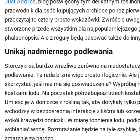
Just Add Ice
, blog poświęcony tym delikatnym roślino
przewodnik dla osób kupujących orchidee po raz pierw
przeczytaj te cztery proste wskazówki. Zwróćcie uwag
stworzone przede wszystkim dla najpopularniejszego 
phalaenopsis. Ale z reguły będą pasować także do in
Unikaj nadmiernego podlewania
Storczyki są bardzo wrażliwe zarówno na niedostatecz
podlewanie. Ta rada brzmi więc prosto i logicznie. Ale j
skorzystać, jeśli nie ma się doświadczenia? Wypróbu
kostkami lodu. Na początek potrzebujesz trzech koste
Umieść je w doniczce z rośliną tak, aby dotykały tylko p
wchodziły w bezpośrednią interakcję z liśćmi lub korze
wokół krawędzi doniczki. W miarę topnienia lodu, podł
wchłaniać wodę. Rozmrażanie będzie na tyle szybkie, ż
zmarznie za bardzo.