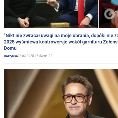
"Nikt nie zwracał uwagi na moje ubrania, dopóki nie z
2025 wyśmiewa kontrowersje wokół garnituru Zełens
Domu
03.03.2025 15:53
23
Rozrywka