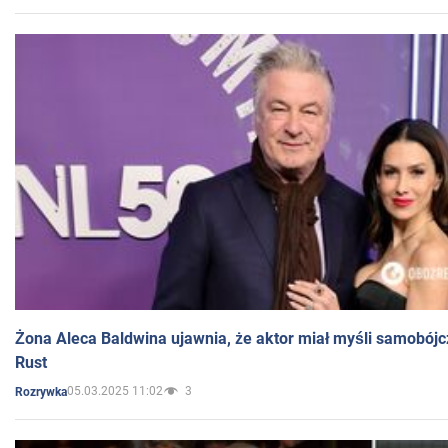
Żona Aleca Baldwina ujawnia, że aktor miał myśli samobójc
Rust
05.03.2025 11:02
3
Rozrywka