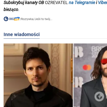
Subskrybuj kanały OB
OZREVATEL
na Telegramie
i
Vibe
bieżąco
.
/
Rozrywka
/
Jeśli to twój...
Inne wiadomości