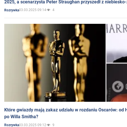
2025, a scenarzysta Peter Straughan przyszedł z niebiesko-
03.03.2025 09:14
4
Rozrywka
Które gwiazdy mają zakaz udziału w rozdaniu Oscarów: od 
po Willa Smitha?
03.03.2025 09:12
9
Rozrywka