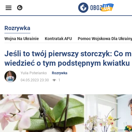
Rozrywka
Biznes
Wojna Na Ukrainie
Kontratak AFU
Pomoc Wojskowa Dla Ukrain
Sport
Jeśli to twój pierwszy storczyk: Co 
wiedzieć o tym podstępnym kwiatku
Rozrywka
Yulia Poterianko
Rozrywka
04.05.2023 23:30
1
Życie
Polityka
Społeczeństwo