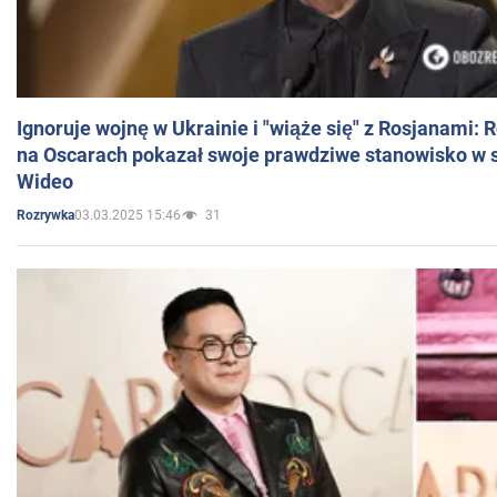
Ignoruje wojnę w Ukrainie i "wiąże się" z Rosjanami: 
na Oscarach pokazał swoje prawdziwe stanowisko w s
Wideo
03.03.2025 15:46
31
Rozrywka