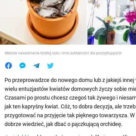
Wojna na Ukrainie
Świat
Jedzenie
Metoda nawadniania kostką lodu i inne subtelności dla początkujących
Po przeprowadzce do nowego domu lub z jakiejś innej 
wielu entuzjastów kwiatów domowych życzy sobie mie
Czasami po prostu chcesz czegoś tak żywego i niesa
jak ten kapryśny kwiat. Cóż, to dobra decyzja, ale trze
przygotować na przyjęcie tak pięknego towarzysza. W
dobrze wiedzieć, jak dbać o pączkującą orchideę.